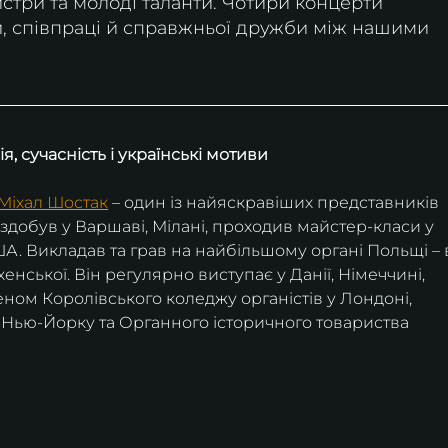
йстри та молоді таланти. Чотири концерти 
и, співпраці й справжньої дружби між нашими 
, сучасність і українські мотиви
 Міхал Шостак
 – один із найяскравіших представників 
 здобув у Варшаві, Мілані, проходив майстер-класи у 
А. Викладав та грав на найбільшому органі Польщі – 
енської. Він регулярно виступає у Данії, Німеччині, 
членом Королівського коледжу органістів у Лондоні, 
 у Нью-Йорку та Органного історичного товариства 