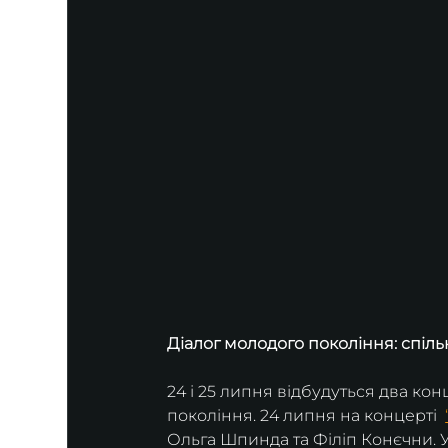
Діалог молодого покоління: спільн
24 і 25 липня відбудуться два ко
покоління. 24 липня на концерті  
Ольга Шпинда та Філіп Конєчни. 