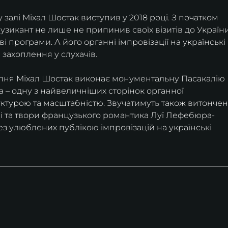
алі Міхал Шостак виступив у 2018 році. З початком 
икант не лише не припинив своїх візитів до України
 програми. А його органні імпровізації на українські 
захоплення у слухачів.
липня Міхал Шостак виконає монументальну Пасакалію 
 – одну з найвеличніших сторінок органної 
ктурою та масштабністю. Звучатимуть також витончені
і та твори французького романтика Луї Лефебюра-
без улюблених публікою імпровізацій на українські 