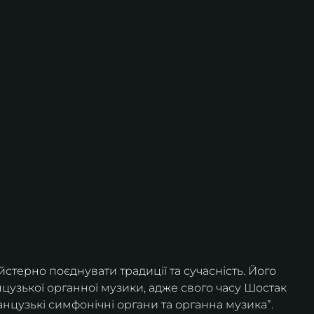
терно поєднувати традиції та сучасність. Його 
цузької органної музики, адже свого часу Шостак 
нцузькі симфонічні органи та органна музика”.