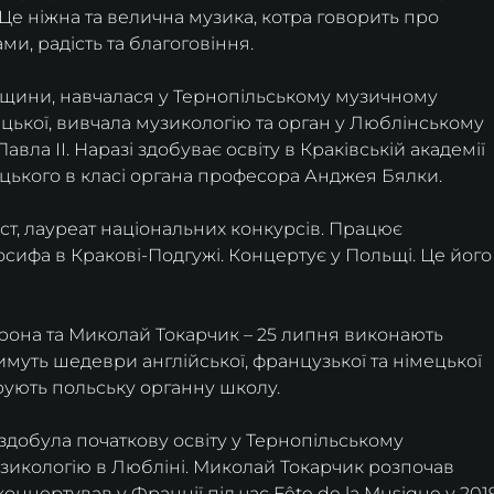
Це ніжна та велична музика, котра говорить про 
и, радість та благоговіння.
щини, навчалася у Тернопільському музичному 
цької, вивчала музикологію та орган у Люблінському 
вла ІІ. Наразі здобуває освіту в Краківській академії 
ького в класі органа професора Анджея Бялки.
ст, лауреат національних конкурсів. Працює 
осифа в Кракові-Подгужі. Концертує у Польщі. Це його
Брона та Миколай Токарчик – 25 липня виконають 
тимуть шедеври англійської, французької та німецької 
рують польську органну школу.
 здобула початкову освіту у Тернопільському 
зикологію в Любліні. Миколай Токарчик розпочав 
концертував у Франції під час Fête de la Musique у 201