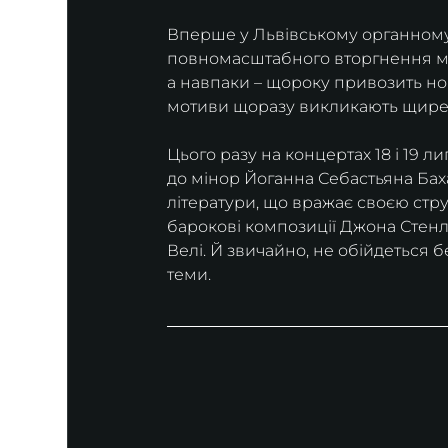
Вперше у Львівському органному з
повномасштабного вторгнення муз
а навпаки – щороку привозить нові
мотиви щоразу викликають щире 
Цього разу на концертах 18 і 19 
до мінор Йоганна Себастьяна Баха
літератури, що вражає своєю стру
барокові композиції Джона Стенл
Велі. Й звичайно, не обійдеться 
теми. 