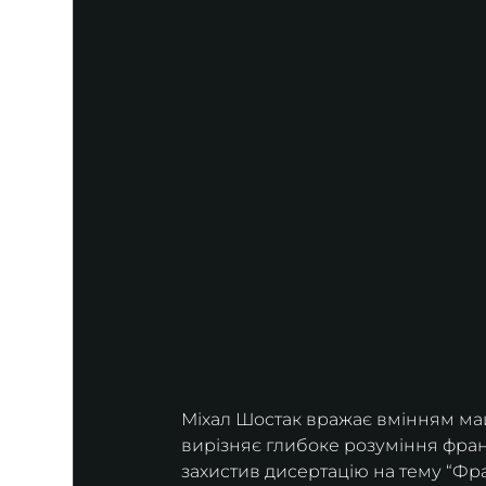
Міхал Шостак вражає вмінням майс
вирізняє глибоке розуміння фран
захистив дисертацію на тему “Фра