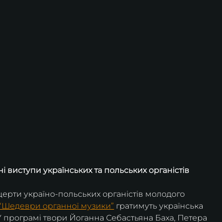
і виступи українських та польських органістів
нцерти україно-польських органістів молодого 
“Шедеври органної музики”
 гратимуть українська 
У програмі твори Йоганна Себастьяна Баха, Петера 