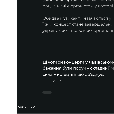
році, а нині є органістом у костел
Обидва музиканти навчаються у К
Їхній концерт стане завершальним
українських і польських органістів
Ці чотири концерти у Львівському
бажання бути поруч у складний час
сила мистецтва, що обʼєднує.
НОВИНИ
Коментарі