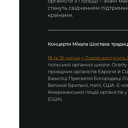
органісти з Польщі – знані ма
стануть свідченням підтримк
країнами.
Концерти Міхала Шостака: традиція
18 та 19 липня у Львові виступить
польської органної школи. Освіту
провідних органістів Європи й СШ
Базиліці Пресвятої Богородиці Ліх
Великій Британії, Італії, США. Є 
Американської гільдії органістів
(США).