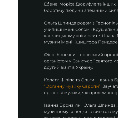
Ебена, Моріса Дюруфле та інших. 
боротьбу людини з темними силам
Ольга Шпинда родом з Тернопіль
училищі імені Соломії Крушельни
католицькому університеті Івана Па
музики імені Кшиштофа Пендерец
Філіп Конєчни – польський органі
органістом у Санктуарії святого Й
другий візит в Україну.
Колеги Філіпа та Ольги – Іванна 
“Органну музику Європи”
. Звуча
органної музики, які продемонст
Іванна Брона, як і Ольга Шпинда,
музичному коледжі та вивчала му
заняття на органі ще в дитинстві, 