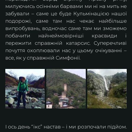
милуючись осінніми барвами ми ні на мить не 
забували – саме це буде Кульмінацією нашої 
подорожі, саме там нас чекає найбільше 
випробувань, водночас саме там ми зможемо 
побачити найнеймовірніші краєвиди і 
пережити справжній катарсис. Суперечливі 
почуття охоплювали нас у цьому очікуванні – 
все, як у справжній Симфонії. 
І ось день “ікс” настав – і ми розпочали підйом. 