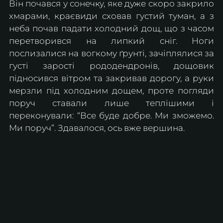
Він почався у сонечку, яке дуже скоро закрило 
хмарами, краєвиди сховав густий туман, а з 
неба почав падати холодний дощ, що з часом 
перетворився на липкий сніг. Ноги 
послизалися на вогкому ґрунті, зачіплялися за 
густі зарості рододендронів, дощовик 
підносився вітром та закривав дорогу, а руки 
мерзли під холодним дощем, проте погляди 
поруч ставали лише теплішими і 
переконували: “Все буде добре. Ми зможемо. 
Ми поруч”. Здавалося, ось вже вершина. 