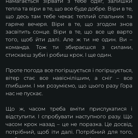
намагається зірвати з тебе одяг, залишки 
тепла та віри в те, що все буде добре. Віри в те, 
що десь там тебе чекає теплий спальник та 
гаряче вечеря. Віри в те, що згодом знов 
засвітить сонце. Віри в те, що все це варто 
того, щоб йти далі. Але ж ти не один. Ви – 
команда. Тож ти збираєшся з силами, 
стискаєш зуби і робиш крок. І ще один. 
Проте погода все погіршується і погіршується, 
вітер стає все навіснілішим, а сніг – все 
глибшим. І ми розуміємо, що цього разу Гора 
нас не пускає. 
Що ж, часом треба вміти прислухатися і 
відступити. І спробувати наступного разу. Що 
часом крок назад – це не поразка. Це досвід, 
потрібний, щоб іти далі. Потрібний для того, 