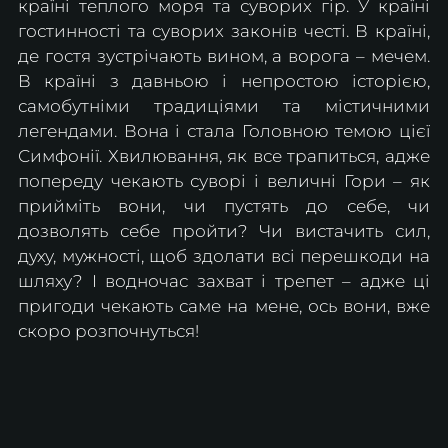
країні теплого моря та суворих гір. У країні 
гостинності та суворих законів честі. В країні, 
де гостя зустрічають вином, а ворога – мечем. 
В країні з давньою і непростою історією, 
самобутніми традиціями та містичними 
легендами. Вона і стала Головною темою цієї 
Симфонії. Хвилювання, як все трапиться, адже 
попереду чекають суворі і величні Гори – як 
прийміть вони, чи пустять до себе, чи 
дозволять себе пройти? Чи вистачить сил, 
духу, мужності, щоб здолати всі перешкоди на 
шляху? І водночас захват і трепет – адже ці 
пригоди чекають саме на мене, ось вони, вже 
скоро розпочнуться! 