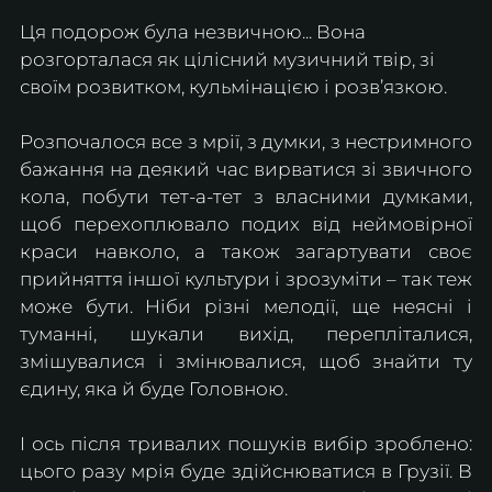
Ця подорож була незвичною... Вона 
розгорталася як цілісний музичний твір, зі 
своїм розвитком, кульмінацією і розв’язкою. 
Розпочалося все з мрії, з думки, з нестримного 
бажання на деякий час вирватися зі звичного 
кола, побути тет-а-тет з власними думками, 
щоб перехоплювало подих від неймовірної 
краси навколо, а також загартувати своє 
прийняття іншої культури і зрозуміти – так теж 
може бути. Ніби різні мелодії, ще неясні і 
туманні, шукали вихід, перепліталися, 
змішувалися і змінювалися, щоб знайти ту 
єдину, яка й буде Головною.
І ось після тривалих пошуків вибір зроблено: 
цього разу мрія буде здійснюватися в Грузії. В 