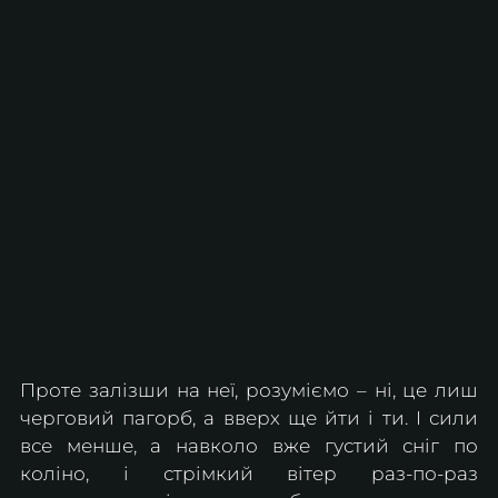
Проте залізши на неї, розуміємо – ні, це лиш 
черговий пагорб, а вверх ще йти і ти. І сили 
все менше, а навколо вже густий сніг по 
коліно, і стрімкий вітер раз-по-раз 