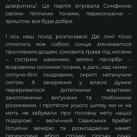
довіритись”. Ця партія зігрівала Симфонію 
своїми теплими тонами, переконуючи – 
зрештою все буде добре. 
І ось наш похід розпочався. Дві лінії тісно 
сплелись між собою: сонце змінювалося 
проливним дощем, соковита трава під ногами 
– гострим камінням, зелені пагорби – 
яскравими осінніми лісами, а далі, над ними – 
сліпучо-білі льодовики, скриті нетанучим 
снігом. А занурення у власні думки 
переривалося дотепними жартами, 
захопленими вигуками та глибокими 
розмовами. І протягом усього шляху ми ні на 
мить не забували про головну мету нашої 
подорожі – величний Сванських Хребет. 
Готуючи вечерю та розкладаючи намет, 
переходячи вбрід стрімку гірську річку, 