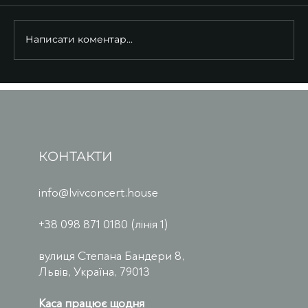
Написати коментар...
КОНТАКТИ
info@lvivconcert.house
+38 098 871 0180 (лінія 1)
вулиця Степана Бандери 8,
Львів, Україна, 79013
Каса працює щодня