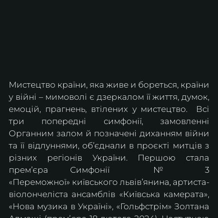
Мистецтво країни, яка живе и бореться, країни 
у війні – мимоволі є дзеркалом її життя, думок, 
емоцій, прагнень, втілених у мистецтво.  Всі 
три попередні симфонії, замовленні 
Органним залом й позначені диханням війни 
та її відлуннями, об’єднали в проєкті митців з 
різних регіонів України. Першою стала 
прем’єра Симфонії  № 3 
«Переможної»
київського львів’янина, артиста-
віолончеліста ансамблів «Київська камерата», 
«Нова музика в Україні», «Гольфстрім» Золтана 