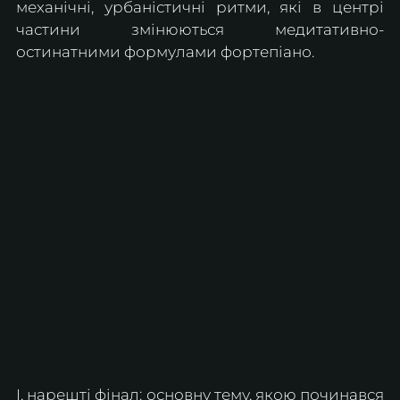
механічні, урбаністичні ритми, які в центрі 
частини змінюються медитативно-
остинатними формулами фортепіано. 
І, нарешті фінал: основну тему, якою починався 