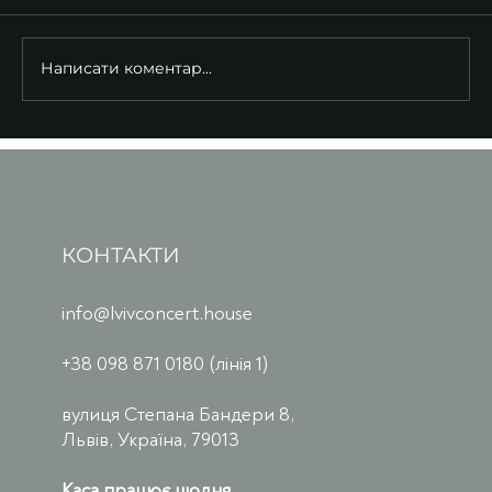
Написати коментар...
КОНТАКТИ
info@lvivconcert.house
+38 098 871 0180 (лінія 1)
вулиця Степана Бандери 8,
Львів, Україна, 79013
Каса працює щодня