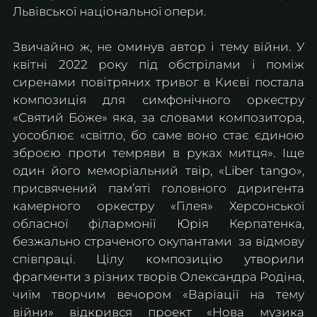
Львівської національної опери.
Звичайно ж, не оминув автор і тему війни. У 
квітні 2022 року під обстрілами і поміж 
сиренами повітряних тривог в Києві постала 
композиція для симфонічного оркестру 
«Святий Боже»
яка, за словами композитора, 
уособлює «світло, бо саме воно стає єдиною 
зброєю проти темряви в руках митця». Іще 
один його меморіальний твір, «Liber tango», 
присвячений пам’яті головного диригента 
камерного оркестру «Гілея» Херсонської 
обласної філармонії Юрія Керпатенка, 
безжально страченого окупантами  за відмову 
співпраці. Цілу композицію утворили 
фрагменти з різних творів Олександра Родіна, 
чиїм творчим вечором «Варіації на тему 
війни» відкрився проект «Нова музика 