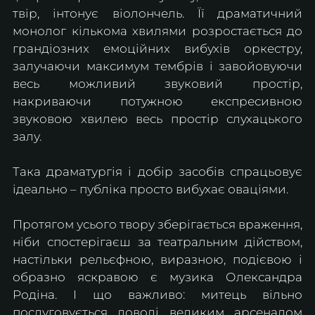
твір, інтонує віолончель. Її драматичний 
монолог кількома хвилями розростається до 
грандіозних емоційних вибухів оркестру, 
залучаючи максимум тембрів і завойовуючи 
весь можливий звуковий простір, 
накриваючи потужною експресивною 
звуковою хвилею весь простір слухацького 
залу.
Така драматургія і добір засобів спрацьовує 
ідеально – публіка просто вибухає оваціями.
Протягом усього твору зберігається враження, 
ніби спостерігаєш за театральним дійством, 
настільки рельєфною, виразною, подієвою і 
образно яскравою є музика Олександра 
Родіна. І що важливо: митець вільно 
послуговується доволі великим арсеналом 