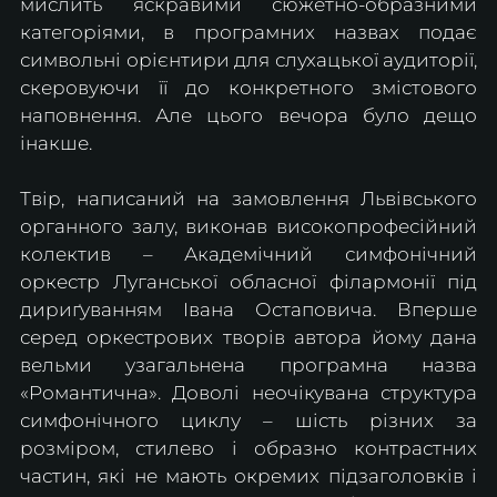
мислить яскравими сюжетно-образними 
категоріями, в програмних назвах подає 
символьні орієнтири для слухацької аудиторії, 
скеровуючи її до конкретного змістового 
наповнення. Але цього вечора було дещо 
інакше.
Твір, написаний на замовлення Львівського 
органного залу, виконав високопрофесійний 
колектив – Академічний симфонічний 
оркестр Луганської обласної філармонії під 
дириґуванням Івана Остаповича. Вперше 
серед оркестрових творів автора йому дана 
вельми узагальнена програмна назва 
«Романтична». Доволі неочікувана структура 
симфонічного циклу – шість різних за 
розміром, стилево і образно контрастних 
частин, які не мають окремих підзаголовків і 