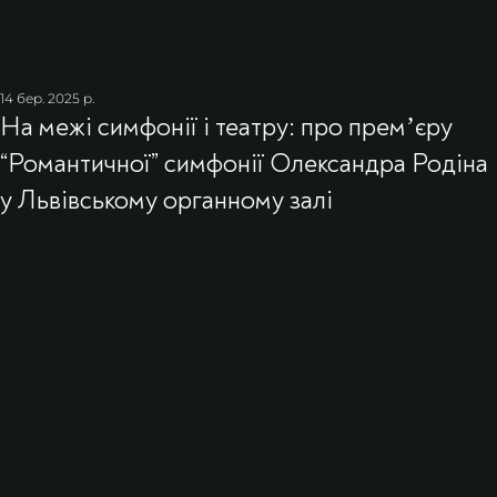
14 бер. 2025 р.
На межі симфонії і театру: про премʼєру
“Романтичної” симфонії Олександра Родіна
у Львівському органному залі