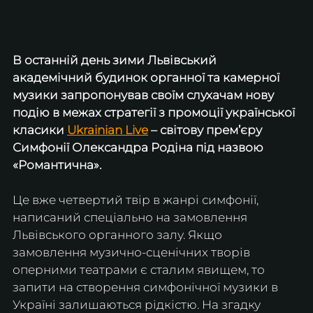
В останній день зими Львівський 
академічний будинок органної та камерної 
музики запропонував своїм слухачам нову 
подію в межах стратегії з промоції української 
класики 
Ukrainian Live
 – світову прем’єру 
Симфонії Олександра Родіна під назвою 
«Романтична». 
Це вже четвертий твір в жанрі симфонії, 
написаний спеціально на замовлення 
Львівського органного залу. Якщо 
замовлення музично-сценічних творів 
оперними театрами є сталим явищем, то 
запити на створення симфонічної музики в 
Україні залишаються рідкістю. На згадку 