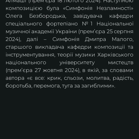
Алмаші (премʼєра 18 лютого 2024). Наступною 
композицією була «Симфонія Незламності» 
Олега Безбородька, завідувача кафедри 
спеціального фортепіано №1 Національної 
музичної академії України (премʼєра 25 серпня 
2024), далі – Симфонія Дмитра Малого, 
старшого викладача кафедри композиції та 
інструментування, теорії музики Харківського 
національного університету мистецтв 
(премʼєра 27 жовтня 2024), в якій, за словами 
автора «є все: крик, сльози, молитва, радість, 
боротьба, перемога, туга за загиблими».