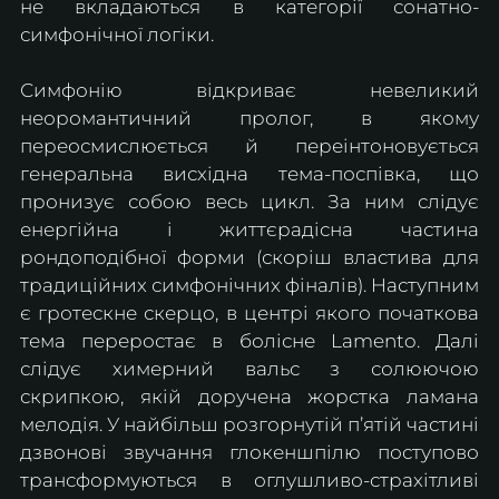
не вкладаються в категорії сонатно-
симфонічної логіки. 
Симфонію відкриває невеликий 
неоромантичний пролог, в якому 
переосмислюється й переінтоновується 
генеральна висхідна тема-поспівка, що 
пронизує собою весь цикл. За ним слідує 
енергійна і життєрадісна частина 
рондоподібної форми (скоріш властива для 
традиційних симфонічних фіналів). Наступним 
є гротескне скерцо, в центрі якого початкова 
тема переростає в болісне Lamento. Далі 
слідує химерний вальс з солюючою 
скрипкою, якій доручена жорстка ламана 
мелодія. У найбільш розгорнутій п’ятій частині 
дзвонові звучання глокеншпілю поступово 
трансформуються в оглушливо-страхітливі 