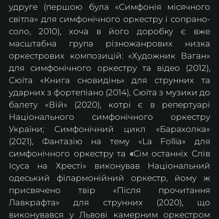
удруге (першою була «Симфонія місячного 
світла» для симфонічного оркестру і сопрано-
соло, 2010), хоча в його доробку є вже 
масштабна група різножанрових низка 
оркестрових композицій: «Художник Ваган» 
для симфонічного оркестру та відео (2012), 
Сюїта «Книга сновидінь» для струнних та 
ударних з фортепіано (2014), Сюїта з музики до 
балету «Вій» (2020), котрі є в репертуарі 
Національного симфонічного оркестру 
України;
Симфонічний цикл «Барахолка» 
(2021), Фантазію на тему «La Follia» для 
симфонічного оркестру
та
 «
Сім останніх Слів 
Ісуса на Хресті» виконував Національний 
одеський філармонійний оркестр, йому ж 
присвячено твір «Після прочитання 
Лавкрафта» для струнних (2020), що 
виконувався у Львові камерним оркестром 