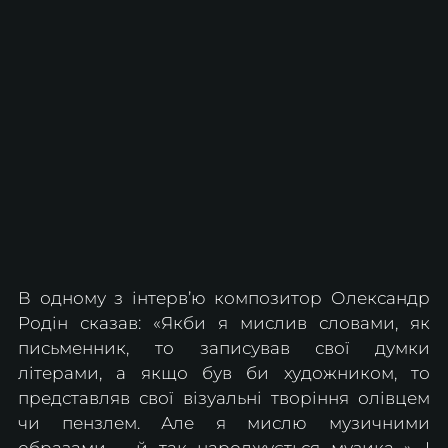
В одному з інтерв’ю композитор Олександр 
Родін сказав: «Якби я мислив словами, як 
письменник, то записував свої думки 
літерами, а якщо був би художником, то 
представляв свої візуальні творіння олівцем 
чи пензлем. Але я мислю музичними 
образами – й так народжується музика…». І 