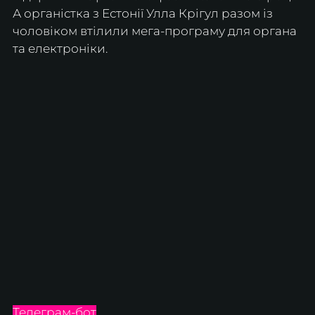
А органістка з Естонії Улла Крігул разом із 
чоловіком втілили мега-програму для органа 
та електроніки.
Телеграм-бот