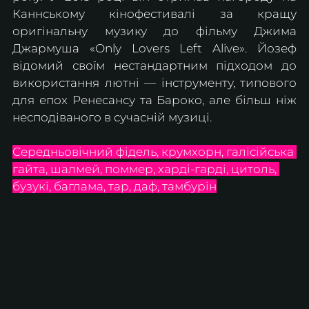
Каннському кінофестивалі за кращу 
оригінальну музику до фільму Джима 
Джармуша «Only Lovers Left Alive». Йозеф 
відомий своїм нестандартним підходом до 
використання лютні — інструменту, типового 
для епох Ренесансу та Бароко, але більш ніж 
несподіваного в сучасній музиці.
Середньовічний фідель, крумхорн, галісійська 
гайта, шалмей, поммер, харді-гарді, цитоль, 
бузукі, баглама, тар, даф, тамбурін