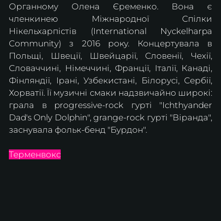
Органному Олена Єременко. Вона є 
членкинею Міжнародної Спілки 
Нікельхарпістів (International Nyckelharpa 
Community) з 2016 року. Концертувала в 
Польщі, Швеції, Швейцарії, Словенії, Чехії, 
Словаччині, Німеччині, Франції, Італії, Канаді, 
Фінляндії, Ірані, Узбекистані, Білорусі, Сербії, 
Хорватії. Її музичні смаки надзвичайно широкі: 
грала в progressive-rock гурті "Ichthyander 
Dad's Only Dolphin", grange-rock гурті "Віранда", 
заснувала фольк-бенд "Бурдон".
Терменвокс