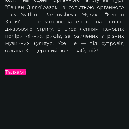
коли на сцені Органного виступав гурт 
“Євшан Зілля”разом із солісткою органного 
залу Svitlana Pozdnysheva. Музика “Євшан 
Зілля” — це українська етніка на хвилях 
джазового стріму, з вкрапленням качових 
поліритмічних рифів, запозичених з різних 
музичних культур. Усе це — під супровід 
органа. Концерт вийшов незабутній!
Талхарп