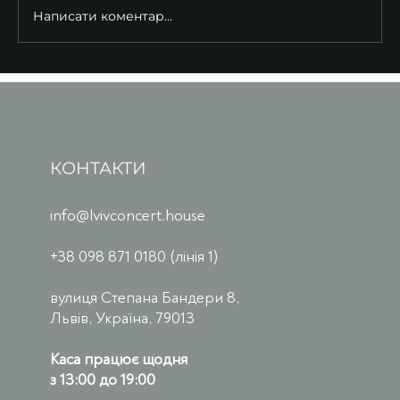
Написати коментар...
КОНТАКТИ
info@lvivconcert.house
+38 098 871 0180 (лінія 1)
вулиця Степана Бандери 8,
Львів, Україна, 79013
Каса працює щодня
з 13:00 до 19:00