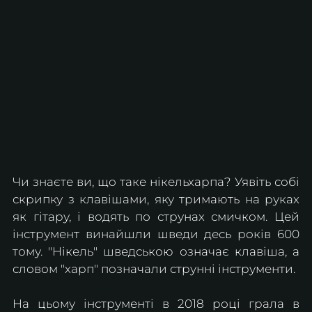
Чи знаєте ви, що таке нікельхарпа? Уявіть собі 
скрипку з клавішами, яку тримають на руках 
як гітару, і водять по струнах смичком. Цей 
інструмент винайшли шведи десь років 600 
тому. "Нікель" шведською означає клавіша, а 
словом "харп" позначали струнні інструменти.
На цьому інструменті в 2018 році грала в 