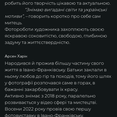
робить його творчість цікавою та актуальною.
                   “Знімаю вигадані світи та українські 
мотиви”, 
– 
говорить коротко про себе сам 
митець.
Фотороботи художника захоплюють своєю 
яскравою соковитістю, свободою, глибиною 
задуму та життєствердністю. 
Арсен Харін 
Народився й прожив більшу частину свого 
життя в Івано-Франківську. Батьки заклали в 
ньому любов до гір та походів, тому його шлях 
у фотографії розпочався саме в горах, в 
бажанні закарбовувати їх красу.
Активно знімає з 2018 року, паралельно 
розвивається у відео сфері та мистецтві.
Восени 2022 року провів свою першу 
фотовиставку в Івано-Франківську.