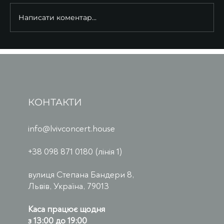
Написати коментар...
КОНТАКТИ
info@lvivconcert.house
+38 098 871 0180 (лінія 1)
вулиця Степана Бандери 8,
Львів, Україна, 79013
Каса працює щодня
з 13:00 до 19:00