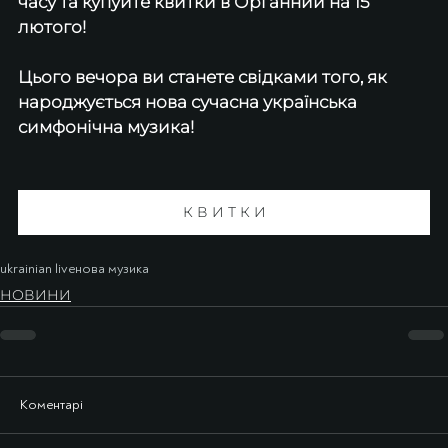
часу та купуйте квитки в Органний на 15 
лютого!  
Цього вечора ви станете свідками того, як 
народжується нова сучасна українська 
симфонічна музика!
К В И Т К И
ukrainian live
нова музика
НОВИНИ
Коментарі