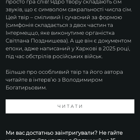
просто гра слів! Ядро твору складають сім 
звуків, що є символом сакральності числа сім. 
Цей твір – сміливий і сучасний за формою 
(симфонія складається з двох частин та 
Інтермеццо, яке виконутиме органістка 
Світлана Позднишева). А ще він є документом 
епохи, адже написаний у Харкові в 2025 році, 
під час обстрілів російських військ.
Більше про особливий твір та його автора 
читайте в інтервʼю з Володимиром 
Богатирьовим.
Ч И Т А Т И
Ми вас достатньо заінтригували? Не гайте 