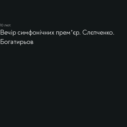
10 лют.
Вечір симфонічних премʼєр. Слєпченко.
Богатирьов