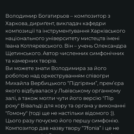
Володимир Богатирьов – композитор з 
Харкова, дириґент, викладач кафедри 
композиції та інструментування Харківського 
національного університету мистецтв імені 
Івана Котляревського. Він – учень Олександра 
Щетинського. Автор численних симфонічних 
та камерних творів. 
Ви можете знати Володимира за його 
роботою над оркеструванням співогри 
Михайла Вербицького “Підгіряни”, премʼєра 
якого відбувалася у Львівському органному 
залі, а також могли чути його версію "Пір 
року" Вівальді для хору та органа у виконанні 
"Гомону" (тоді ще не настільки відомого :)). 
Цього разу почуємо його першу симфонію. 
Композитор дав назву твору “7fonia” і це не 