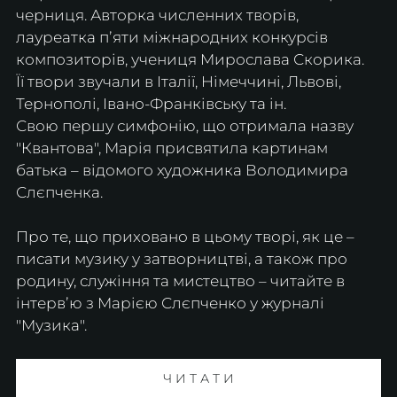
черниця. Авторка численних творів, 
лауреатка пʼяти міжнародних конкурсів 
композиторів, учениця Мирослава Скорика.  
Її твори звучали в Італії, Німеччині, Львові, 
Тернополі, Івано-Франківську та ін.
Свою першу симфонію, що отримала назву 
"Квантова", Марія присвятила картинам 
батька – відомого художника Володимира 
Слєпченка.
Про те, що приховано в цьому творі, як це – 
писати музику у затворництві, а також про 
родину, служіння та мистецтво – читайте в 
інтервʼю з Марією Слєпченко у журналі 
"Музика".
Ч И Т А Т И