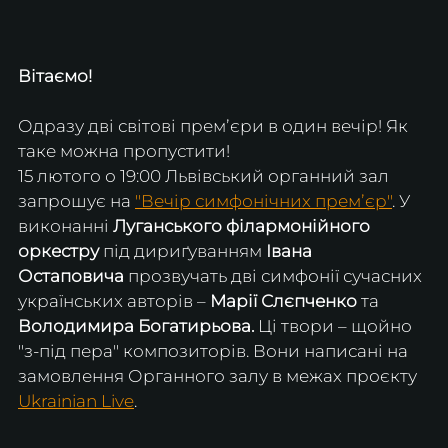
Вітаємо! 
Одразу дві світові премʼєри в один вечір! Як 
таке можна пропустити!
15 лютого о 19:00 Львівський органний зал 
запрошує на 
"Вечір симфонічних премʼєр"
. У 
виконанні 
Луганського філармонійного 
оркестру
 під дириґуванням 
Івана 
Остаповича
 прозвучать дві симфонії сучасних 
українських авторів – 
Марії Слєпченко
 та 
Володимира Богатирьова.
 Ці твори – щойно 
"з-під пера" композиторів. Вони написані на 
замовлення Органного залу в межах проєкту 
Ukrainian Live
.