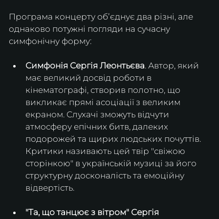
​Програма концерту обʼєднує два різні, але 
однаково потужні погляди на сучасну 
симфонічну форму:
Симфонія Сергія Леонтьєва
. Автор, який 
має великий досвід роботи в 
кінематографі, створив полотно, що 
викликає прямі асоціації з великим 
екраном. Слухачі зможуть відчути 
атмосферу епічних битв, далеких 
подорожей та щирих людських почуттів. 
Критики називають цей твір "свіжою 
сторінкою" в українській музиці за його 
структурну досконалість та емоційну 
відвертість.
"Та, що танцює з вітром" Сергія 