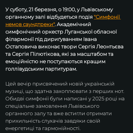
У суботу, ​21 березня, о 19:00, у Львівському 
органному залі відбудеться подія 
"Симфонії 
немов саундтреки"
. Академічний 
симфонічний оркестр Луганської обласної 
філармонії під дириґуванням Івана 
Остаповича виконає твори Сергія Леонтьєва 
та Сергія Пілютікова, які за масштабом та 
емоційністю не поступаються кращим 
голлівудським партитурам.
​Цей вечір присвячений новій українській 
музиці, що здатна захоплювати з перших нот. 
Обидві симфонії були написані у 2025 році на 
спеціальне замовлення Львівського 
органного залу та вже встигли отримати 
прихильність слухачів завдяки своїй 
енергетиці та гармонійності.