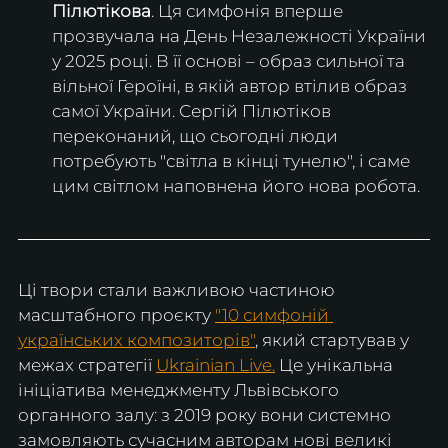
Пілютікова
. Ця симфонія вперше 
прозвучала на День Незалежності України 
у 2025 році. В її основі – образ сильної та 
вільної Героїні, в якій автор втілив образ 
самої України. Сергій Пілютіков 
переконаний, що сьогодні люди 
потребують "світла в кінці тунелю", і саме 
цим світлом наповнена його нова робота.
Ці твори стали важливою частиною 
масштабного проєкту 
"10 симфоній 
українських композиторів"
, який стартував у 
межах стратегії 
Ukrainian Live.
 Це унікальна 
ініціатива менеджменту Львівського 
органного залу: з 2019 року вони системно 
замовляють сучасним авторам нові великі 