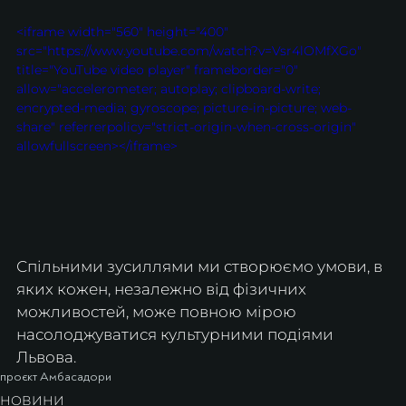
<iframe width="560" height="400" 
src="https://www.youtube.com/watch?v=Vsr4lOMfXGo" 
title="YouTube video player" frameborder="0" 
allow="accelerometer; autoplay; clipboard-write; 
encrypted-media; gyroscope; picture-in-picture; web-
share" referrerpolicy="strict-origin-when-cross-origin" 
allowfullscreen></iframe>
Спільними зусиллями ми створюємо умови, в 
яких кожен, незалежно від фізичних 
можливостей, може повною мірою 
насолоджуватися культурними подіями 
Львова.
проєкт Амбасадори
НОВИНИ