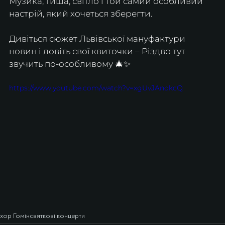
Музика, тиша, світло і той самий особливий 
настрій, який хочеться зберегти.
Дивіться сюжет Львівської мануфактури 
новин і ловіть свої квиточки – Різдво тут 
звучить по-особливому 🎄✨
https://www.youtube.com/watch?v=xgUvJAnqkcQ
хор Гомін
святкові концерти