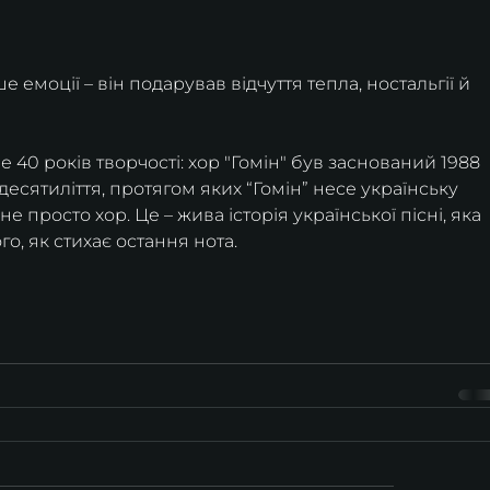
 емоції – він подарував відчуття тепла, ностальгії й 
40 років творчості: хор "Гомін" був заснований 1988 
сятиліття, протягом яких “Гомін” несе українську 
не просто хор. Це – жива історія української пісні, яка 
го, як стихає остання нота.