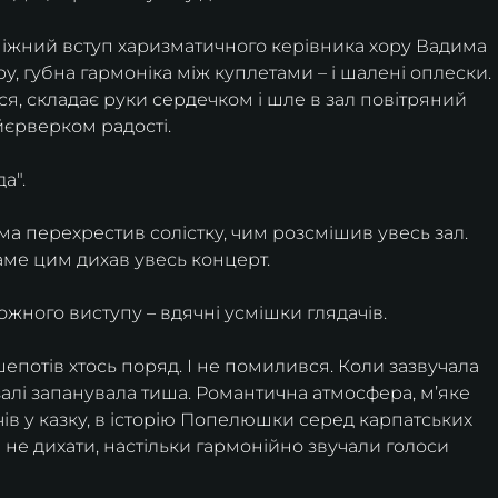
 ніжний вступ харизматичного керівника хору Вадима 
у, губна гармоніка між куплетами – і шалені оплески.
я, складає руки сердечком і шле в зал повітряний 
йєрверком радості. 
а".
а перехрестив солістку, чим розсмішив увесь зал. 
саме цим дихав увесь концерт.
 кожного виступу – вдячні усмішки глядачів.
шепотів хтось поряд. І не помилився. Коли зазвучала 
 залі запанувала тиша. Романтична атмосфера, м’яке 
в у казку, в історію Попелюшки серед карпатських 
 не дихати, настільки гармонійно звучали голоси 