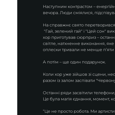
Наступним контрастом – енергійн
вечора. Люди сміялися, підспівув
На справжнє свято перетворився ф
 "Гай, зелений гай" і "Цей сон" в
хор приготував сюрприз – останнь
світле, натхненне виконання, яке
оплески тривали не менше п’яти
А потім – ще один подарунок.
Коли хор уже зійшов зі сцени, не
разом із залом заспівати "Червону
Останні ряди засвітили телефони,
Це була магія єднання, момент, ко
“Це не просто робота. Ми артист