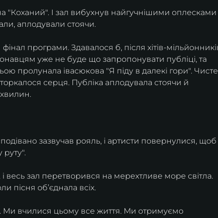
а "Коханий". І зал вибухнув найгучнішими оплесками
али, аплодували стоячи.
інал програми. Здавалося б, після хітів-мільйонникі
иконавцям уже не буде що запропонувати публіці, та 
ою пролунала івасюкова "Я піду в далекі гори". Чисте,
 торкалося серця. Публіка аплодувала стоячи й 
 хвилин.
сподівано зазвучав рояль, і артисти повернулися, щоб
 руту".
 і весь зал перетворився на мерехтливе море світла.
ли пісня об’єднала всіх.
и. Ми вчилися цьому все життя. Ми отримуємо 