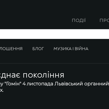
ПОДІЇ
ПР
ОЛОШЕННЯ
БЛОГ
МУЗИКА І ВІЙНА
 єднає покоління
у "Гомін" 4 листопада Львівський органний
х.