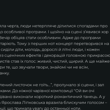
ояла черга, люди нетерпляче ділилися спогадами про 
до особливої програми. І щойно на сцені з’явився хор 
 Вечір обіцяв стати особливим. Адже до програми 
е старіють. Тому з перших нот концерт перетворився на
сиділи діти, молодь, дорослі й літні люди, і кожен 
ез сценічних ефектів і декорацій головною прикрасою
стів став їх голос: живий, чистий, щирий. А ще майже
 те, що звучали твори, знайомі чи не всім, 
анку.
лений листочок не гоїть…”, пролунало зі сцени, і зал 
ми. До ніжної чарівної композиції "Ой ви очі 
одівано виконали короткий романтичний танець. А у 
ка Ярослава Ліпковська вразила блискучим голосом – 
ї, що тримала увагу до останньої ноти.