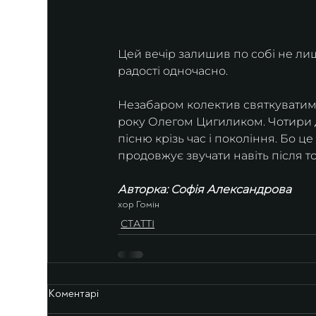
Цей вечір залишив по собі не лише
радості одночасно.
Незабаром колектив святкуватиме 
року Олегом Цигиликом. Чотири де
пісню крізь час і покоління. Бо це 
продовжує звучати навіть після то
Авторка: Софія Александрова
хор Гомін
СТАТТІ
Коментарі