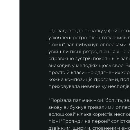
Ще задовго до початку у фойє ст
улюблені ретро-пісні, готуючись 
"Гомін", зал вибухнув оплесками.
увійшли пісні-ретро, пісні, які н
справжню зустріч поколінь. У залі 
знаходив у мелодіях щось своє. Б
просто й класично одягнених хори
кожна композиція програми, попри
приховувала невеличку несподів
“Порізала пальчик – ой, болить, зе
знову вибухнув тривалими оплеска
волошкові" кілька хористів несп
пісні "Троянди на пероні" соліст
дзвінким, щирим, сповненим емоці