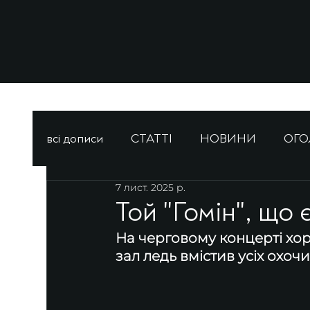
всі дописи
СТАТТІ
НОВИНИ
ОГ
7 лист. 2025 р.
Той "Гомін", що
На черговому концерті хор
зал ледь вмістив усіх охочи