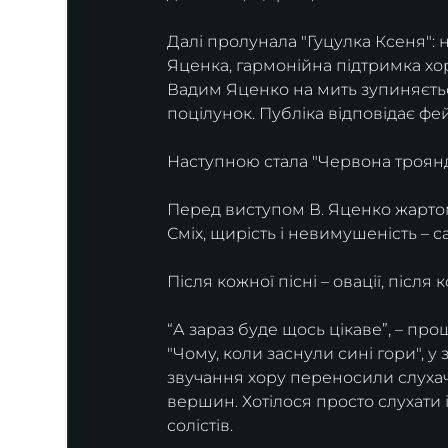
Далі пролунала "Гуцулка Ксеня":
Яценка, гармонійна підтримка хор
Вадим Яценко на мить зупиняєтьс
поцілунок. Публіка відповідає фе
Наступною стала "Червона троянд
Перед виступом В. Яценко жартом
Сміх, щирість і невимушеність – 
Після кожної пісні – овації, після
“А зараз буде щось цікаве”, – про
"Чому, коли заснули сині гори", у
звучання хору переносили слухачі
вершин. Хотілося просто слухати і
солістів.