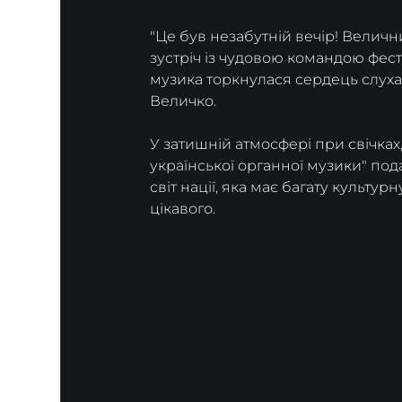
"Це був незабутній вечір! Велични
зустріч із чудовою командою фест
музика торкнулася сердець слухач
Величко.
​У затишній атмосфері при свічка
української органної музики" по
світ нації, яка має багату культу
цікавого.