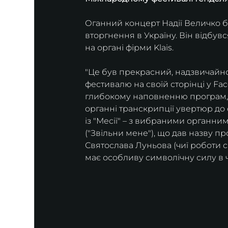
Оганний концерт Надії Величко 
вторгнення в Україну. Він відбувся
на органі фірми Klais.
​"Це був прекрасний, надзвичайно
фестивалю на своїй сторінці у Fac
глибокому наповненню програм, п
органні транскрипції увертюр до 
із "Месії" – з вибраними органним
("Звільни мене"), що дав назву п
Святослава Луньова (чиї роботи с
має особливу символічну силу в че