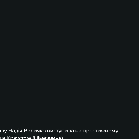
залу Надія Величко виступила на престижному 
в Краусруе (Німеччина).