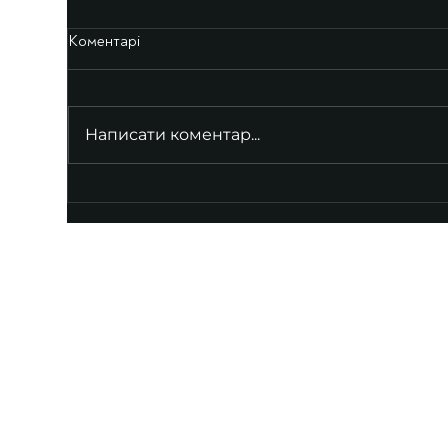
Коментарі
Написати коментар...
UKRAINIAN LIVE
Наша команда з 2019 року реалізує загальнонаці
стратегію промоції української музики Ukrainian L
це:
–
Ukrainian Live Classic
– перший у світі мобільни
українською класикою, медіаплатформа зі стаття