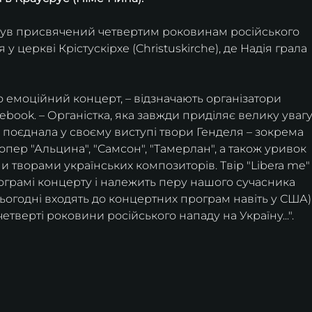
був присвячений четвертим роковинам російського 
 у церкві Крістускірхе (Christuskirche), де Надія грала 
 емоційний концерт, – відзначають організатори 
ebook. – Органістка, яка завжди приділяє велику увагу
оєднала у своєму виступі твори Генделя – зокрема 
опер "Альцина", "Самсон", "Тамерлан", а також уривок 
и творами українських композиторів. Твір "Libera me"
рограмі концерту і належить перу нашого сучасника 
ьогодні входять до концертних програм навіть у США),
тверті роковини російського нападу на Україну...".