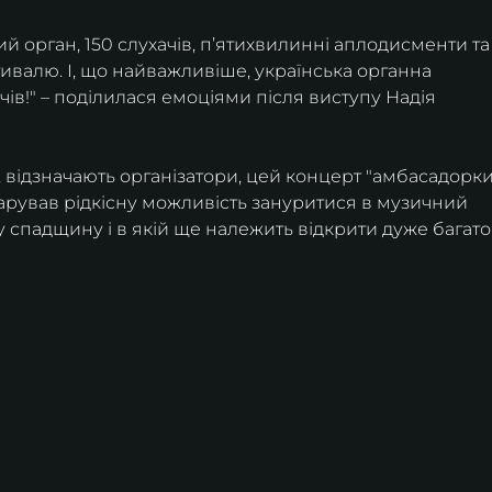
й орган, 150 слухачів, п’ятихвилинні аплодисменти та
ивалю. І, що найважливіше, українська органна 
ів!" – поділилася емоціями після виступу Надія 
х, відзначають організатори, цей концерт "амбасадорки
дарував рідкісну можливість зануритися в музичний 
рну спадщину і в якій ще належить відкрити дуже багато