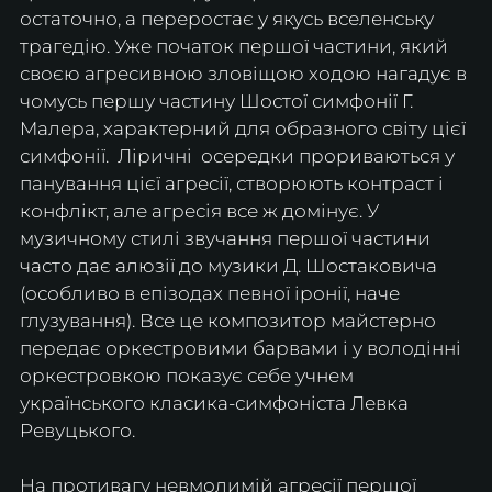
остаточно, а переростає у якусь вселенську 
трагедію. Уже початок першої частини, який 
своєю агресивною зловіщою ходою нагадує в 
чомусь першу частину Шостої симфонії Г. 
Малера, характерний для образного світу цієї 
симфонії.  Ліричні  осередки прориваються у 
панування цієї агресії, створюють контраст і 
конфлікт, але агресія все ж домінує. У 
музичному стилі звучання першої частини 
часто дає алюзії до музики Д. Шостаковича 
(особливо в епізодах певної іронії, наче 
глузування). Все це композитор майстерно 
передає оркестровими барвами і у володінні 
оркестровкою показує себе учнем 
українського класика-симфоніста Левка 
Ревуцького. 
На противагу невмолимій агресії першої 