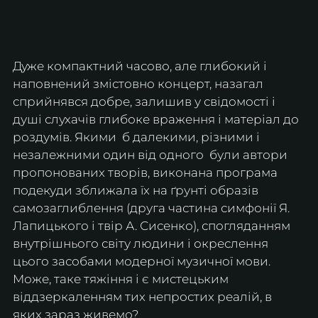
Дуже компактний часово, але глибокий і 
наповнений змістовно концерт, назагал 
сприйнявся добре, залишив у свідомості і 
душі слухачів глибоке враження і матеріал до 
роздумів. Якими  б далекими, різними і 
незалежними один від одного  були автори 
пропонованих творів, виконана програма 
подекуди зближала їх на ґрунті образів 
самозаглиблення (друга частина симфонії Я. 
Лапицького і твір А. Сисенко), спогляданням 
внутрішнього світу людини і окреслення 
цього засобами модерної музичної мови. 
Може, таке тяжіння і є мистецьким 
віддзеркаленням тих непростих реалій, в 
яких зараз живемо?