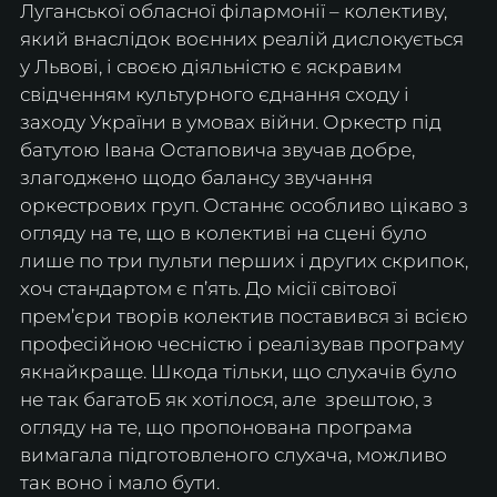
Луганської обласної філармонії – колективу, 
який внаслідок воєнних реалій дислокується 
у Львові, і своєю діяльністю є яскравим 
свідченням культурного єднання сходу і 
заходу України в умовах війни. Оркестр під 
батутою Івана Остаповича звучав добре, 
злагоджено щодо балансу звучання 
оркестрових груп. Останнє особливо цікаво з 
огляду на те, що в колективі на сцені було 
лише по три пульти перших і других скрипок, 
хоч стандартом є п’ять. До місії світової 
прем’єри творів колектив поставився зі всією 
професійною чесністю і реалізував програму 
якнайкраще. Шкода тільки, що слухачів було 
не так багатоБ як хотілося, але  зрештою, з 
огляду на те, що пропонована програма 
вимагала підготовленого слухача, можливо 
так воно і мало бути.