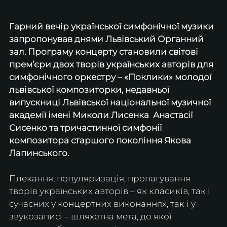
Гарний вечір української симфонічної музики 
запропонував днями Львівський Органний 
зал. Програму концерту становили світові 
прем’єри двох творів українських авторів для 
симфонічного оркестру – «Поклики» молодої 
львівської композиторки, недавньої 
випускниці Львівської національної музичної 
академії імені Миколи Лисенка  Анастасії 
Сисенко та тричастинної симфонії 
композитора старшого покоління Якова 
Лапинського.
Плекання, популяризація, пропагування 
творів українських авторів – як класиків, так і 
сучасних у концертних виконаннях, так і у 
звукозаписі – шляхетна мета, до якої 