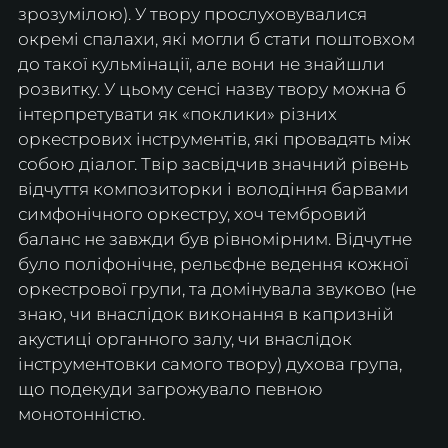
зрозумілою). У твору прослуховувалися 
окремі спалахи, які могли б стати поштовхом 
до такої кульмінації, але вони не знайшли 
розвитку. У цьому сенсі назву твору можна б 
інтерпретувати як «поклики» різних 
оркестрових інструментів, які провадять між 
собою діалог. Твір засвідчив значний рівень 
відчуття композиторки і володіння барвами 
симфонічного оркестру, хоч тембровий 
баланс не завжди був рівномірним. Відчутне 
було поліфонічне, рельєфне ведення кожної 
оркестрової групи, та домінувала звуково (не 
знаю, чи внаслідок виконання в капризній 
акустиці органного залу, чи внаслідок 
інструментовки самого твору) духова група, 
що подекуди загрожувало певною 
монотонністю.