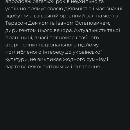
впродовж багатьох років неухильно та 
успішно прямує своєю діяльністю і має значні 
здобутки Львівський органний зал на чолі з 
Тарасом Демком та Іваном Остаповичем, 
диригентом цього вечора. Актуальність такої 
праці нині, в часі повномасштабного 
вторгнення і національного підйому, 
поглибленого інтересу до української 
культури, не викликає жодного сумніву і 
варте всілякої підтримки і схвалення.