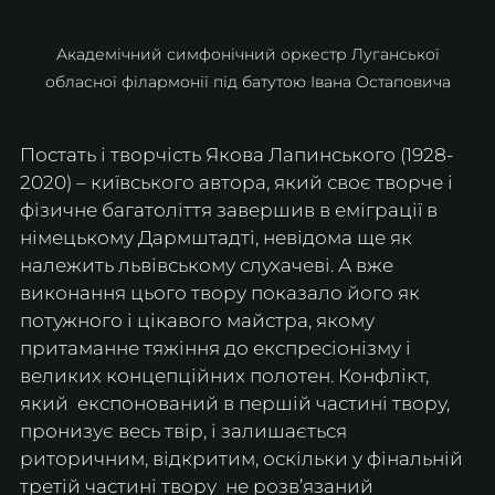
 Академічний симфонічний оркестр Луганської 
обласної філармонії під батутою Івана Остаповича
Постать і творчість Якова Лапинського (1928-
2020) – київського автора, який своє творче і 
фізичне багатоліття завершив в еміграції в 
німецькому Дармштадті, невідома ще як 
належить львівському слухачеві. А вже 
виконання цього твору показало його як 
потужного і цікавого майстра, якому 
притаманне тяжіння до експресіонізму і 
великих концепційних полотен. Конфлікт, 
який  експонований в першій частині твору, 
пронизує весь твір, і залишається 
риторичним, відкритим, оскільки у фінальній 
третій частині твору  не розв’язаний 