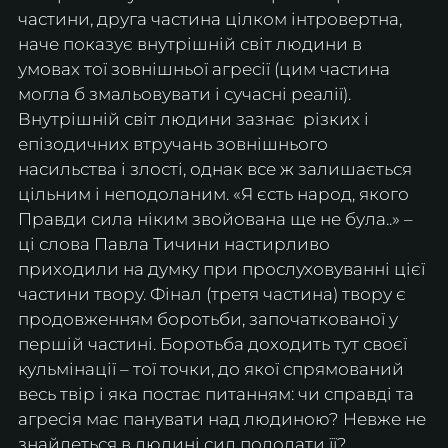
частини, друга частина цілком інтровертна, 
наче показує внутрішній світ людини в 
умовах тої зовнішньої агресії (цим частина 
могла б змальовувати і сучасні реалії). 
Внутрішній світ людини зазнає  різких і 
епізодичних втручань зовнішнього 
насильства і злості, однак все ж залишається 
цільним і неподоланим. «Я єсть народ, якого 
Правди сила ніким звойована ще не була..» – 
ці слова Павла Тичини настирливо 
приходили на думку при прослуховуванні цієї 
частини твору. Фінал (третя частина) твору є 
продовженням боротьби, започаткованої у 
першій частині. Боротьба доходить тут своєї 
кульмінації – тої точки, до якої спрямований 
весь твір і яка постає питанням: чи справді та 
агресія має панувати над людиною? Невже не 
знайдеться в людині сил подолати її?