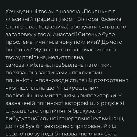
Хоч музичні твори з назвою «Поклик» є в 
класичній традиції (твори Віктора Косенка, 
Станіслава Людкевича), зрозуміти суть цього 
заголовку у творі Анастасії Сисенко було 
проблематичним: в чому поклики? До чого 
поклики? Музика цього одночастинного 
твору повільна, медитативна, 
самозаглиблена, позбавлена патетики, 
пов’язаної з закликами і покликами, 
плинність і «повноводність течії» розгортання 
якої підсилена ще й підкресленим 
поліфонічним мисленням композиторки. У 
зазначеній плинності авторові цих рядків зі 
слухацького сприйняття бракувало 
вибудуваної єдиної генеральної кульмінації, 
до якої був би векторно спрямований хід 
всього твору (тоді б і назва «поклик» була 