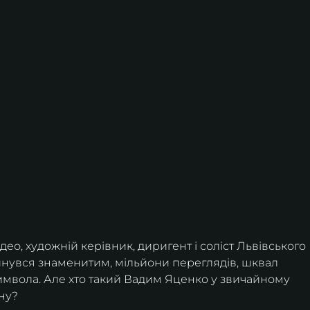
део, художній керівник, диригент і соліст Львівського 
нувся знаменитим, мільйони переглядів, шквал 
символа. Але хто такий Вадим Яценко у звичайному 
ену?