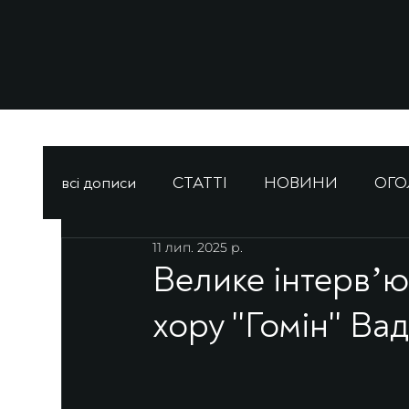
всі дописи
СТАТТІ
НОВИНИ
ОГ
11 лип. 2025 р.
Велике інтервʼю
хору ''Гомін'' В