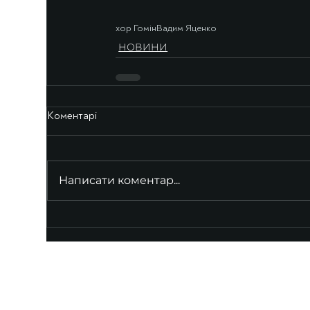
хор Гомін
Вадим Яценко
НОВИНИ
Коментарі
Написати коментар...
UKRAINIAN LIVE