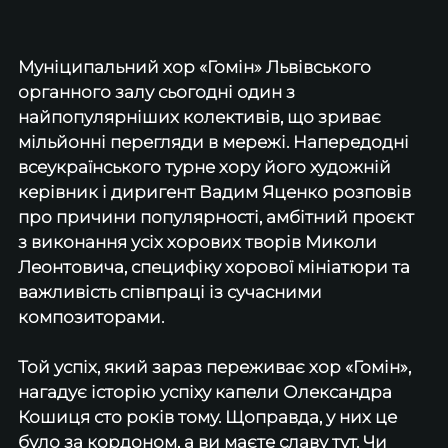
Муніципальний хор «Гомін» Львівського 
органного залу сьогодні один з 
найпопулярніших колективів, що зриває 
мільйонні перегляди в мережі. Напередодні 
всеукраїнського турне хору його художній 
керівник і диригент Вадим Яценко розповів 
про причини популярності, амбітний проєкт 
з виконання усіх хорових творів Миколи 
Леонтовича, специфіку хорової мініатюри та 
важливість співпраці із сучасними 
композиторами.
Той успіх, який зараз переживає хор «Гомін», 
нагадує історію успіху капели Олександра 
Кошиця сто років тому. Щоправда, у них це 
було за кордоном, а ви маєте славу тут. Чи 