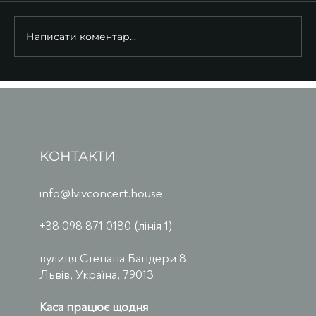
Написати коментар...
КОНТАКТИ
info@lvivconcert.house
+38 098 871 0180 (лінія 1)
вулиця Степана Бандери 8,
Львів, Україна, 79013
Каса працює щодня