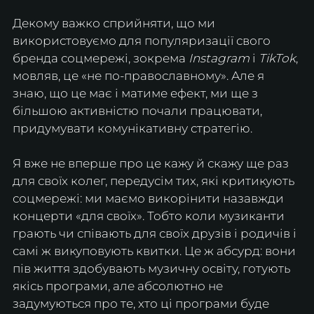
Декому важко сприйняти, що ми 
використовуємо для популяризації свого 
бренда соцмережі, зокрема 
Instagram
 і 
TikTok
, 
мовляв, це «не по-православному». Але я 
знаю, що це має і матиме ефект, ми ще з 
більшою активністю почали працювати, 
придумувати комунікативну стратегію.
Я вже не вперше про це кажу й скажу ще раз 
для своїх колег, передусім тих, які критикують 
соцмережі: ми маємо викорінити назавжди 
концерти «для своїх». Тобто коли музиканти 
грають чи співають для своїх друзів і родичів і 
самі ж викуповують квитки. Це ж абсурд: вони 
пів життя здобувають музичну освіту, готують 
якісь програми, але абсолютно не 
задумуються про те, хто ці програми буде 