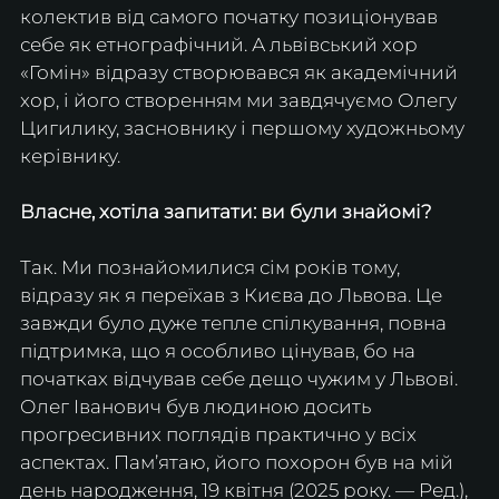
колектив від самого початку позиціонував 
себе як етнографічний. А львівський хор 
«Гомін» відразу створювався як академічний 
хор, і його створенням ми завдячуємо Олегу 
Цигилику, засновнику і першому художньому 
керівнику.
Власне, хотіла запитати: ви були знайомі?
Так. Ми познайомилися сім років тому, 
відразу як я переїхав з Києва до Львова. Це 
завжди було дуже тепле спілкування, повна 
підтримка, що я особливо цінував, бо на 
початках відчував себе дещо чужим у Львові. 
Олег Іванович був людиною досить 
прогресивних поглядів практично у всіх 
аспектах. Пам’ятаю, його похорон був на мій 
день народження, 19 квітня (2025 року. — Ред.), 