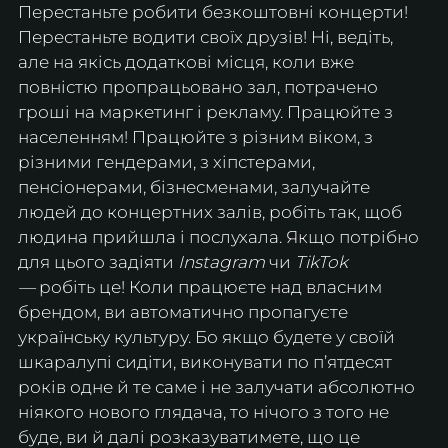
Перестаньте робити безкоштовні концерти! 
Перестаньте водити своїх друзів! Ні, ведіть, 
але на якісь додаткові місця, коли вже 
повністю пропрацьовано зал, потрачено 
гроші на маркетинг і рекламу. Працюйте з 
населенням! Працюйте з різним віком, з 
різними гендерами, з хіпстерами, 
пенсіонерами, бізнесменами, залучайте 
людей до концертних залів, робіть так, щоб 
людина прийшла і послухала. Якщо потрібно 
для цього задіяти 
Instagram
 чи 
TikTok 
—
 робіть це! Коли працюєте над власним 
брендом, ви автоматично пропагуєте 
українську культуру. Бо якщо будете у своїй 
шкаралупі сидіти, виконувати по п’ятдесят 
років одне й те саме і не залучати абсолютно 
ніякого нового глядача, то нічого з того не 
буде, ви й далі розказуватимете, що це 