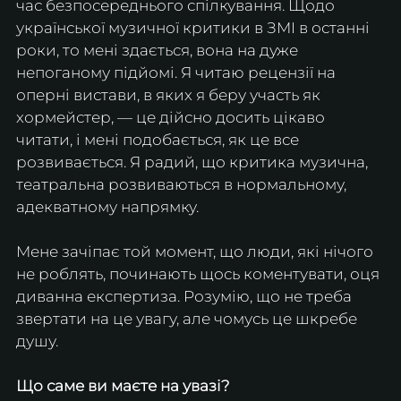
час безпосереднього спілкування. Щодо 
української музичної критики в ЗМІ в останні 
роки, то мені здається, вона на дуже 
непоганому підйомі. Я читаю рецензії на 
оперні вистави, в яких я беру участь як 
хормейстер, — це дійсно досить цікаво 
читати, і мені подобається, як це все 
розвивається. Я радий, що критика музична, 
театральна розвиваються в нормальному, 
адекватному напрямку.
Мене зачіпає той момент, що люди, які нічого 
не роблять, починають щось коментувати, оця 
диванна експертиза. Розумію, що не треба 
звертати на це увагу, але чомусь це шкребе 
душу.
Що саме ви маєте на увазі?