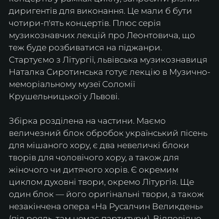
диригентів для виконання. Це мали б бути 
чотири-п'ять концертів. Плюс серія 
музикознавчих лекцій про Леонтовича, що 
теж буде розбиватися на піджанри. 
Стартуємо з Літургії, львівська музикознавиця 
Наталка Сиротинська готує лекцію в Музично-
меморіальному музеї Соломії 
Крушельницької у Львові.
Збірка розділена на частини. Маємо 
величезний блок обробок український пісень 
для мішаного хору, є два невеличкі блоки 
творів для чоловічого хору, а також для 
жіночого чи дитячого хорів. Є окремим 
циклом духовні твори, окремо Літургія. Ще 
один блок — його оригінальні твори, а також 
незакінчена опера «На Русалчин Великдень» 
(під рояль, там немає партитури). Відповідно, 