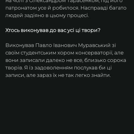
на чолі з Олександром Тарасенком, під його 
патронатом усе й робилося. Насправді багато 
людей задіяно в цьому процесі.
Хтось виконував до вас усі ці твори?
Виконував Павло Іванович Муравський зі 
своїм студентським хором консерваторії, але 
вони записали далеко не все, близько сорока 
творів. Я із задоволенням послухав би ці 
записи, але зараз їх не так легко знайти.