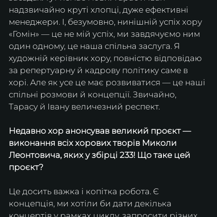
надзвичайно круті хлопці, дуже ефективні 
менеджери. І, безумовно, нинішній успіх хору 
«Гомін» — це не мій успіх, ми завдячуємо ним 
один одному, це наша спільна заслуга. Я 
художній керівник хору, повністю відповідаю 
за репертуарну й кадрову політику саме в 
хорі. Але як усе це має розвиватися — це наші 
спільні розмови й концепції. Звичайно, 
Тарасу й Івану величезний респект.
Недавно хор анонсував великий проєкт — 
виконання всіх хорових творів Миколи 
Леонтовича, яких у збірці 233! Що таке цей 
проєкт?
Це досить важка і копітка робота. Є 
концепція, ми хотіли би дати декілька 
концертів у рамках циклу, запросити різних 