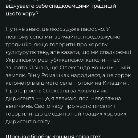
відчуваєте себе спадкоємцями традицій 
цього хору?
Ну я не знаю, це якось дуже пафосно. У 
певному сенсі ми, звичайно, продовжуємо 
традицію, якщо говорити про хорову 
культуру як таку, але казати, що ми спадкоємці 
Української республіканської капели — це 
занадто. Я знаю, що Олександр Кошиць — мій 
земляк. Він у Ромашках народився, а це сорок 
кілометрів від мого села Потоки на Київщині. 
Проте рівень Олександра Кошиця як 
диригента — це, я вважаю, досі недосяжна 
величина. Свого часу про нього писали і 
говорили, що це один з найкращих хорових 
диригентів світу.
Щось із обробок Кошиця співаєте?