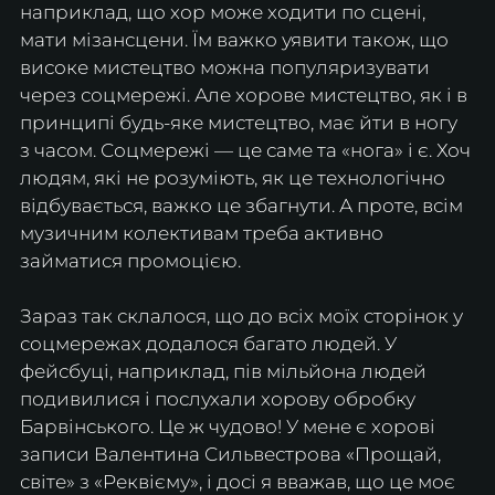
наприклад, що хор може ходити по сцені, 
мати мізансцени. Їм важко уявити також, що 
високе мистецтво можна популяризувати 
через соцмережі. Але хорове мистецтво, як і в 
принципі будь-яке мистецтво, має йти в ногу 
з часом. Соцмережі — це саме та «нога» і є. Хоч 
людям, які не розуміють, як це технологічно 
відбувається, важко це збагнути. А проте, всім 
музичним колективам треба активно 
займатися промоцією.
Зараз так склалося, що до всіх моїх сторінок у 
соцмережах додалося багато людей. У 
фейсбуці, наприклад, пів мільйона людей 
подивилися і послухали хорову обробку 
Барвінського. Це ж чудово! У мене є хорові 
записи Валентина Сильвестрова «Прощай, 
світе» з «Реквієму», і досі я вважав, що це моє 