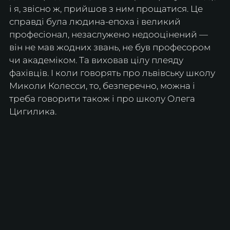
і я, звісно ж, прийшов з ним прощатися. Це 
справді була людина-епоха і великий 
професіонал, незаслужено недооцінений — 
він не мав жодних звань, не був професором 
чи академіком. Та виховав цілу плеяду 
фахівців. І коли говорять про львівську школу 
Миколи Колесси, то, безперечно, можна і 
треба говорити також і про школу Олега 
Цигилика.