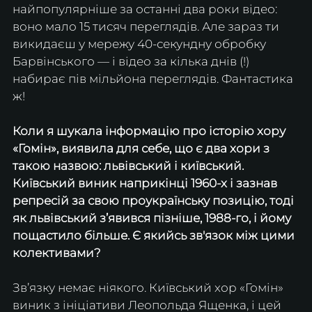
найпопулярніше за останні два роки відео: 
воно мало 15 тисяч переглядів. Але зараз ти 
викидаєш у мережу 40-секундну обробку 
Барвінського — і відео за кілька днів (!) 
набирає пів мільйона переглядів. Фантастика 
ж!
Коли я шукала інформацію про історію хору 
«Гомін», виявила для себе, що є два хори з 
такою назвою: львівський і київський. 
Київський виник наприкінці 1960-х і зазнав 
репресій за свою проукраїнську позицію, тоді 
як львівський з’явився пізніше, 1988-го, і йому 
пощастило більше. Є якийсь зв'язок між цими 
колективами?
Зв’язку немає ніякого. Київський хор «Гомін» 
виник з ініціативи Леопольда Ященка, і цей 