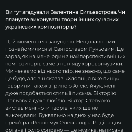
Ви тут згадували Валентина Сильвестрова. Чи 
плануєте виконувати твори інших сучасних 
українських композиторів?
Цей момент теж запущено. Нещодавно ми 
познайомилися зі Святославом Луньовим. Це 
зараз, як на мене, один з найперспективніших 
композиторів саме з погляду хорової музики. 
Ми чекаємо від нього твір, не знаємо, що саме 
це буде, але він сказав: «Хлопці, я вже пишу». 
Говорили також з Іриною Алексійчук, мені 
дуже подобається стиль її письма. Вікторію 
Польову я дуже люблю. Віктор Степурко 
вислав мені ноти творів, яких ще не 
виконували. Буквально на днях у нас буде 
прем’єра «Реквієму» Олександра Родіна для 
органа і соло сопрано — це музика, написана 