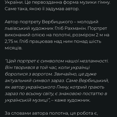
України. Це первозданна форма музики гімну. 
Саме така, якою її задумав автор.
Автор портрету Вербицького – молодий 
львівський художник Гліб Рахманін. Портрет 
виконаний олією на полотні, розміром 2 м на 
2,75 м. Гліб працював над ним понад шість 
місяців.
“Цей портрет є символом нашої незламності. 
Він творився в той час, коли українці 
боролися з ворогом. Звичайно, це дуже 
актуальний символ зараз. Саме Вербицький, 
як автор українського Гімну, котрий грають 
зараз по всьому світу, є знаковою постаттю в 
українській музиці”,
 – каже художник.
За словами автора полотна, ця робота є, 