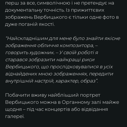
перш за все, символічною і не претендує на 
документальну точність. Із прижиттєвих 
зображень Вербицького є тільки одне фото в 
дуже поганій якості. 
“Найскладнішим для мене було знайти якісне 
зображення обличчя композитора, – 
говорить художник. – У своїй роботі я 
старався зобразити найкращі риси 
Вербицького, що прослідковувалися в усіх 
віднайдених мною зображеннях, передити 
внутрішній настрій, характер, образ”.
Побачити вживу найбліьший портрет 
Вербицького можна в Органному залі майже 
щодня – під час концертів або відвідання 
галереї.