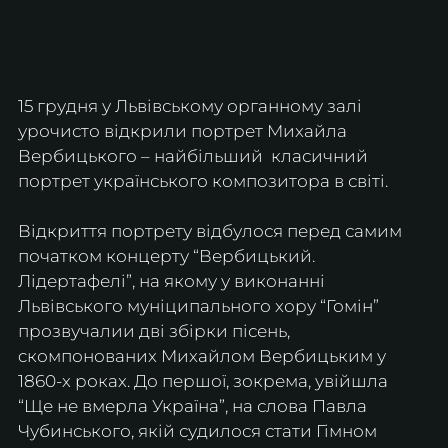
15 грудня у Львівському органному залі 
урочисто відкрили портрет Михайла 
Вербицького – найбільший  класичний 
портрет українського композитора в світі.
Відкриття портрету відбулося перед самим 
початком концерту “Вербицький. 
Лідертафелі”, на якому у виконанні 
Львівського муніципального хору “Гомін” 
прозвучалии дві збірки пісень, 
cкомпонованих Михайлом Вербицьким у 
1860-х роках. До першої, зокрема, увійшла 
“Ще не вмерла Україна”, на слова Павла 
Чубинського, якій судилося стати Гімном 