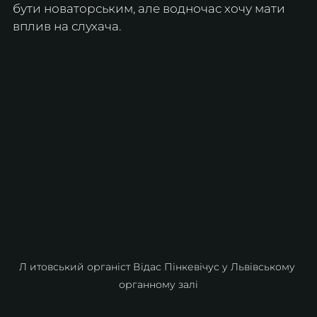
бути новаторським, але водночас хочу мати 
вплив на слухача.
Л итовський органіст Відас Пінкевічус у Львівському 
органному залі