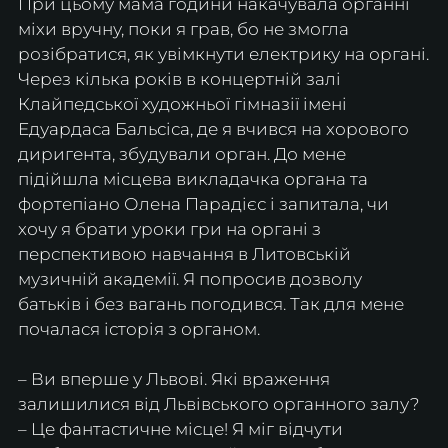
При цьому мама години накачувала органні 
міхи вручну, поки я грав, бо не змогла 
розібратися, як увімкнути електрику на органі.
Через кілька років в концертній залі 
Клайпедської художньої гімназії імені 
Едуардаса Бальсіса, де я вчився на хорового 
диригента, збудували орган. До мене 
підійшла місцева викладачка органа та 
фортепіано Олена Парадієс і запитала, чи 
хочу я брати уроки гри на органі з 
перспективою навчання в Литовській 
музичній академії. Я попросив дозволу 
батьків і без вагань погодився. Так для мене 
почалася історія з органом.
– Ви вперше у Львові. Які враження 
залишилися від Львівського органного залу?
– Це фантастичне місце! Я міг відчути 