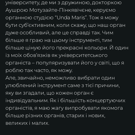
університету, де ми з дружиною, докторкою 
Аушрою Мотузайте-Пінкявічєне, керуємо 
органною студією “Unda Maris”. Тож я можу 
бути суб’єктивним, коли скажу, що наш орган 
дуже особливий, але це справді так. Чим 
більше я граю на цьому інструменті, тим 
більше ціную його прекрасні кольори. Й один 
із моїх обов’язків як університетського 
органіста – популяризувати його у світі, що я 
роблю так часто, як можу.
Але, звичайно, неможливо вибрати один 
улюблений інструмент саме з тієї причини, 
яку ви згадали, що кожен орган є 
індивідуальним. Як і більшість концертуючих 
органістів, я маю жагу випробувати якомога 
більше різних органів, старих і нових, 
великих і малих.