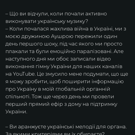
– Що ви відчули, коли почали активно 
виконувати українську музику?
– Коли почалася жахлива війна в Україні, ми з 
моєю дружиною Аушрою пережили один 
день першого шоку, під час якого ми просто 
плакали та були емоційно паралізовані. Але 
наступного дня ми обоє записали відео 
виконання гімну України для наших каналів 
на YouTube. Це змусило мене подумати, що ще 
я можу зробити, щоб поширити інформацію 
про Україну в моїй глобальній органній 
спільноті. Тож ще через день ми провели 
перший прямий ефір з дому на підтримку 
України.
– Ви аранжуєте українські мелодії для органа. 
За якими критеріями ви їх обираєте? 