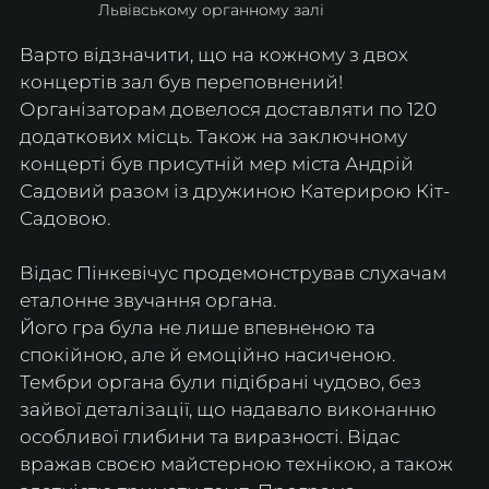
Львівському органному залі
Варто відзначити, що на кожному з двох 
концертів зал був переповнений! 
Організаторам довелося доставляти по 120 
додаткових місць. Також на заключному 
концерті був присутній мер міста Андрій 
Садовий разом із дружиною Катерирою Кіт-
Садовою.
Відас Пінкевічус продемонстрував слухачам 
еталонне звучання органа.
Його гра була не лише впевненою та 
спокійною, але й емоційно насиченою.
Тембри органа були підібрані чудово, без 
зайвої деталізації, що надавало виконанню 
особливої глибини та виразності. Відас 
вражав своєю майстерною технікою, а також 