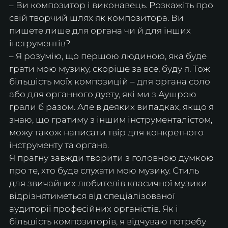
– Ви композитор і виконавець. Розкажіть про 
свій творчий шлях як композитора. Ви 
пишете лише для органа чи й для інших 
інструментів?
– Я розумію, що першою людиною, яка буде 
грати мою музику, скоріше за все, буду я. Тож 
більшість моїх композицій – для органа соло 
або для органного дуету, які ми з Аушрою 
грали б разом. Але в деяких випадках, якщо я 
знаю, що гратиму з іншим інструменталістом, 
можу також написати твір для конкретного 
інструменту та органа.
Я прагну завжди творити з головною думкою 
про те, хто буде слухати мою музику. Стиль 
для звичайних любителів класичної музики 
відрізнятиметься від спеціалізованої 
аудиторії професійних органістів. Як і 
більшість композиторів, я відчуваю потребу 