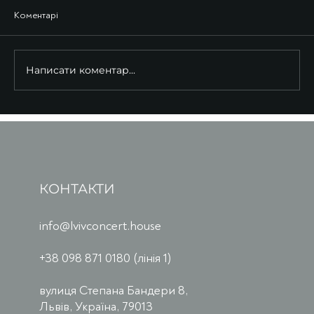
Коментарі
Написати коментар...
КОНТАКТИ
info@lvivconcert.house
+38 098 871 0180 (лінія 1)
вулиця Степана Бандери 8,
Львів, Україна, 79013