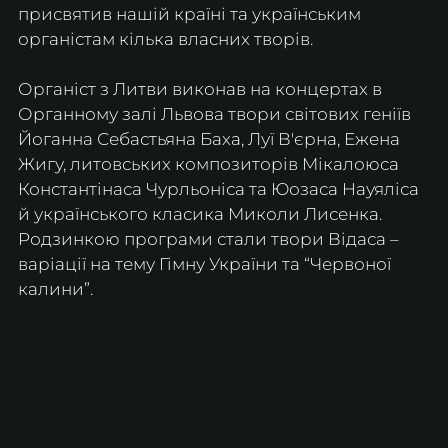
присвятив нашій країні та українським 
органістам кілька власних творів.
Органіст з Литви виконав на концертах в 
Органному залі Львова твори світових геніїв 
Йоганна Себастьяна Баха, Луї В'єрна, Ежена 
Жигу, литовських композиторів Мікалоюса 
Константінаса Чурльоніса та Юозаса Науяліса 
й українського класика Миколи Лисенка. 
Родзинкою програми стали твори Відаса – 
варіації на тему Гімну України та “Червоної 
калини”.