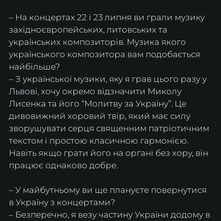
– На концертах 22 і 23 липня ви грали музику 
західноєвропейських, литовських та 
українських композиторів. Музика якого 
українського композитора вам подобається 
найбільше?
– З української музики, яку я грав цього разу у 
Львові, хочу окремо відзначити Миколу 
Лисенка та його “Молитву за Україну”. Це 
дивовижний хоровий твір, який має силу 
зворушувати серця священним патріотичним 
текстом і простою класичною гармонією. 
Навіть якщо грати його на органі без хору, він 
працює однаково добре.
– У майбутньому ви ще плануєте повернутися 
в Україну з концертами?
– Безперечно, я везу частину України додому в 