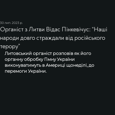
30 лип. 2023 р.
Органіст з Литви Відас Пінкевічус: “Наші
народи довго страждали від російського
терору”
Литовський органіст розповів як його 
органну обробку Гімну України 
виконуватимуть в Америці щонеділі, до 
перемоги України.