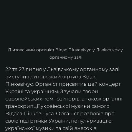
Л итовський органіст Відас Пінкевічус у Львівському 
органному залі
22 та 23 липня у Львівському органному залі 
виступив литовський віртуоз Відас 
Пінкевічус. Органіст присвятив цей концерт 
Україні та українцям. Звучали твори 
європейських композиторів, а також органні 
транскрипції української музики самого 
Відаса Пінкевічуса. Органіст розповів про 
свою підтримки України, популяризацію 
української музики та свій внесок в 