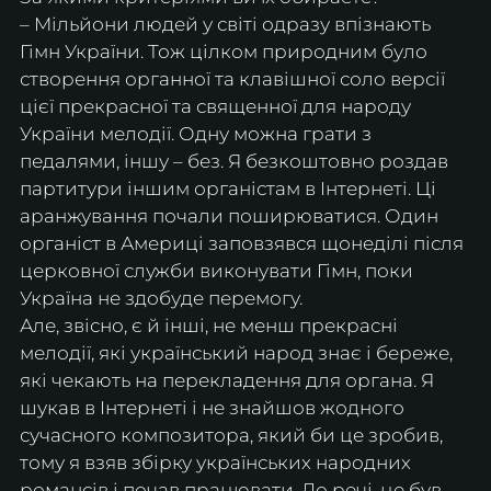
– Мільйони людей у ​​світі одразу впізнають 
Гімн України. Тож цілком природним було 
створення органної та клавішної соло версії 
цієї прекрасної та священної для народу 
України мелодії. Одну можна грати з 
педалями, іншу – без. Я безкоштовно роздав 
партитури іншим органістам в Інтернеті. Ці 
аранжування почали поширюватися. Один 
органіст в Америці заповзявся щонеділі після 
церковної служби виконувати Гімн, поки 
Україна не здобуде перемогу.
Але, звісно, ​​є й інші, не менш прекрасні 
мелодії, які український народ знає і береже, 
які чекають на перекладення для органа. Я 
шукав в Інтернеті і не знайшов жодного 
сучасного композитора, який би це зробив, 
тому я взяв збірку українських народних 
романсів і почав працювати. До речі, це був 