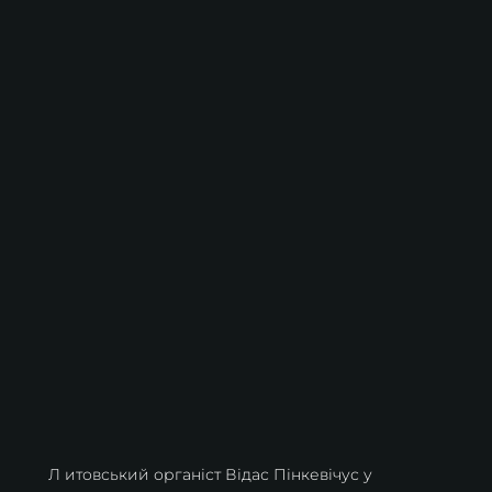
Л итовський органіст Відас Пінкевічус у 