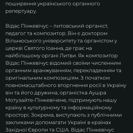
поширення українського органного 
репертуару.
Відас Пінкевічус – литовський органіст, 
педагог та композитор. Він є доктором 
Вільнюського університету та органістом у 
церкві Святого Іоанна, де грає на 
найбільшому органі Литви. Як композитор 
Відас Пінкевічус відомий своїми численним 
органним аранжуванням, перекладенням та 
оригінальним композиціям. З початком 
повномасштабного вторгнення росії в Україну 
він та його дружина, органістка Аушра 
Мотузайте-Пінкевічене, підтримують нашу 
країну в культурному та інформаційному 
просторі. Зокрема, виступають з публічними 
закликами допомагати Україні в країнах 
Західної Європи та США. Відас Пінкевічус 