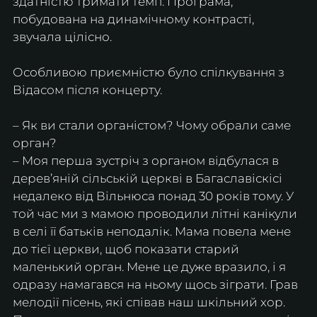
здатністю тримати темп. Програма, 
побудована на динамічному контрасті, 
звучала цілісно.
Особливою приємністю було спілкування з 
Відасом після концерту.
– Як ви стали органістом? Чому обрали саме 
орган?
– Моя перша зустріч з органом відбулася в 
дерев’яній сільській церкві в Багаславіскісі 
недалеко від Вільнюса понад 30 років тому. У 
той час ми з мамою проводили літні канікули 
в селі її батьків неподалік. Мама повела мене 
до тієї церкви, щоб показати старий 
маленький орган. Мене це дуже вразило, і я 
одразу намагався на ньому щось зіграти. Грав 
мелодії пісень, які співав наш шкільний хор. 