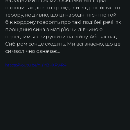
народними піснями. Оскільки наші два 
народи так довго страждали від російського 
терору, не дивно, що ці народні пісні по той 
бік кордону говорять про такі подібні речі, як 
прощання сина з матір’ю чи дівчиною 
передтим, як вирушити на війну. Або як над 
Сибіром сонце сходить. Ми всі знаємо, що це 
символічно означає…
https://youtu.be/YIsYBKXPwR4