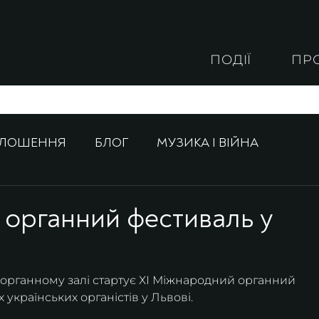
ПОДІЇ
ПР
ОЛОШЕННЯ
БЛОГ
МУЗИКА І ВІЙНА
 органний фестиваль у
у органному залі стартує ХІ Міжнародний органний 
українських органістів у Львові.