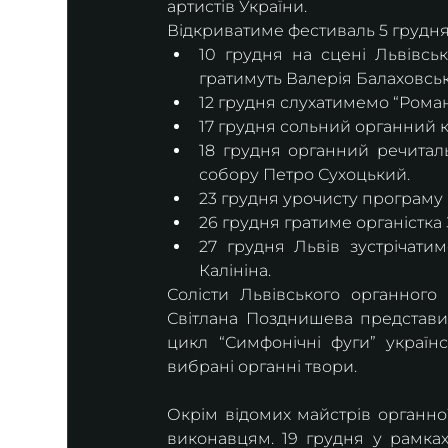
артистів України. 
Відкриватиме фестиваль 5 грудн
10 грудня на сцені Львівськ
гратимуть Валерія Балаховська
12 грудня слухатимемо “Роман
17 грудня сольний органний 
18 грудня органний речитал
собору Петро Сухоцький.
23 грудня урочисту програм
26 грудня гратиме органістка
27 грудня Львів зустрічатиме
Калініна. 
Солісти Львівського органног
Світлана Позднишева представит
цикл “Симфонічні фуги” україн
вибрані органні твори.
Окрім відомих майстрів органної
виконавцям. 19 грудня у рамках 