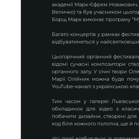
академії Марк-Єфрем Новакович, я
Величко) та був учасником цьогор
Борщ Марк виконає програму “Муз
Багато концертів у рамках фести
відбуватиметься у найсвятковіши
Цьогорічний органний фестиваль
відомі сучасні композитори ств
органного залу. У січні твори Оле
Марії Олійник можна буде почу
YouTube-каналі з українською клас
Тим часом у галереї Львівсько
обкладинок для відео з класич
побачити дизайни, створені для 
код біля кожного полотна, ще й п
Усі події відбудуться із дотрим