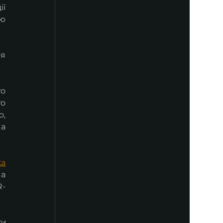
ї 
ю 
я 
о 
о 
, 
а 
ка
а 
R-
и 