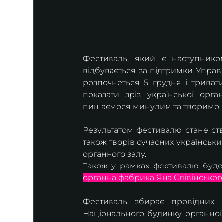
Фестиваль, який є наступником
відбувається за підтримки Управл
розпочнеться 5 грудня і триват
показати зріз української орг
пишаємося минулим та творимо н
Результатом фестивалю стане ство
також творів сучасних українськ
органного залу.
Також у рамках фестивалю буде
органна фабрика Яна Слівінського,
Фестиваль збирає провідних о
Національного будинку органної 