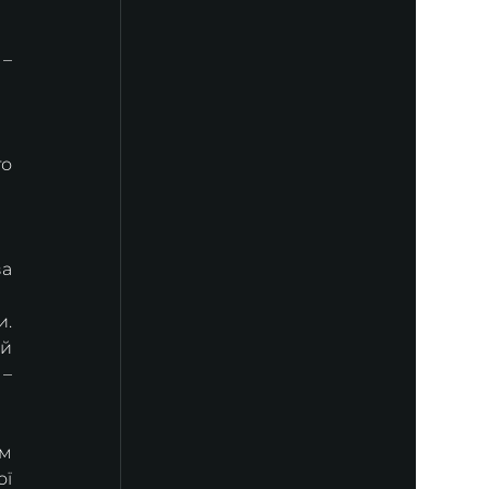
– 
о 
а 
. 
й 
– 
м 
ї 