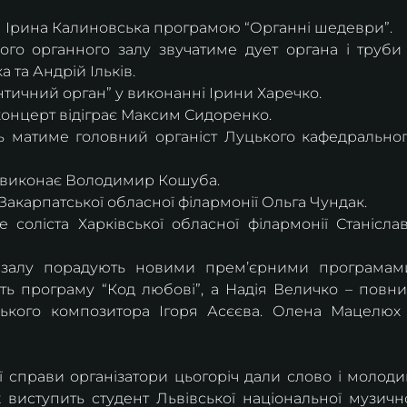
я Ірина Калиновська програмою “Органні шедеври”. 
ого органного залу звучатиме дует органа і труби 
 та Андрій Ільків.
тичний орган” у виконанні Ірини Харечко.
концерт відіграє Максим Сидоренко.
ь матиме головний органіст Луцького кафедральног
у виконає Володимир Кошуба.
 Закарпатської обласної філармонії Ольга Чундак.
 соліста Харківської обласної філармонії Станіслав
о залу порадують новими премʼєрними програмами
ь програму “Код любові”, а Надія Величко – повни
ського композитора Ігоря Асєєва. Олена Мацелюх 
 справи організатори цьогоріч дали слово і молоди
виступить студент Львівської національної музично