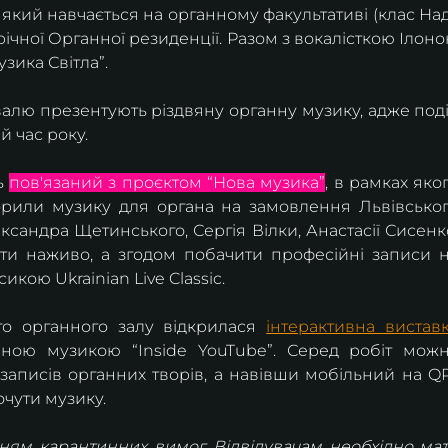
кий навчається на органному факультативі (клас Наді
ічної Органної резиденції. Разом з вокалісткою Ілоно
ика Світла”.
валю презентують різдвяну органну музику, адже поді
й час року.
 
пов'язаний з проєктом “Нова музика”
, в рамках яког
орили музику для органа на замовлення Львівськог
ксандра Щетинського, Сергія Вілки, Анастасії Сисенко
ти наживо, а згодом побачити професійні записи н
икою Ukrainian Live Classic.
го органного залу відкрилася 
інтерактивна вистав
ною музикою “Inside YouTube”. Серед робіт можн
записів органних творів, а навівши мобільний на Q
очути музику.
анням карантинних вимог. Відвідувачам необхідно мат