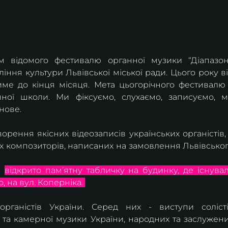
 відомого фестивалю органної музики “Діапазон”
іння культури Львівської міської ради. Цього року ві
име до кінця місяця. Мета цьогорічного фестивалю 
анної школи. Ми фіксуємо, слухаємо, записуємо, м
ове. 
рення якісних відеозаписів українських органістів, 
их композиторів, написаних на замовлення Львівськог
 
відкрито пам’ятну табличку на будинку, де існувал
 на вул. Коперніка. 
рганістів України. Серед них - виступи солісті
та камерної музики України, народних та заслужени