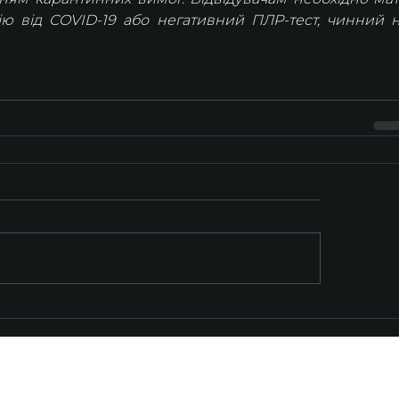
ю від COVID-19 або негативний ПЛР-тест, чинний н