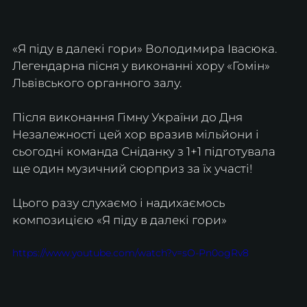
«Я піду в далекі гори» Володимира Івасюка. 
Легендарна пісня у виконанні хору «Гомін» 
Львівського органного залу.
Після виконання Гімну України до Дня 
Незалежності цей хор вразив мільйони і 
сьогодні команда Сніданку з 1+1 підготувала 
ще один музичний сюрприз за їх участі!
Цього разу слухаємо і надихаємось 
композицією «Я піду в далекі гори»
https://www.youtube.com/watch?v=sO-Pn0ogRv8