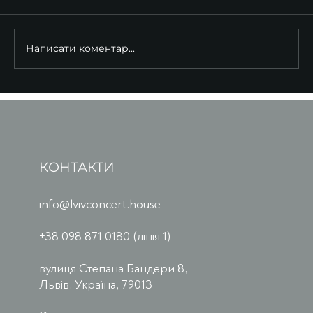
Написати коментар...
КОНТАКТИ
info@lvivconcert.house
+38 098 871 0180 (лінія 1)
вулиця Степана Бандери 8,
Львів, Україна, 79013