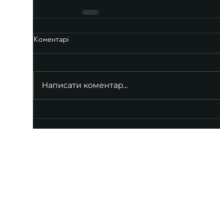
Коментарі
Написати коментар...
UKRAINIAN LIVE
Наша команда з 2019 року реалізує загальнонаці
стратегію промоції української музики Ukrainian L
це: