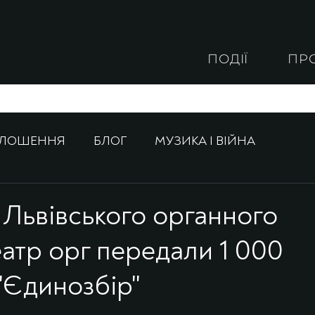
ПОДІЇ
ПР
ОЛОШЕННЯ
БЛОГ
МУЗИКА І ВІЙНА
 Львівського органного
еатр орг передали 1 000
"Єдинозбір"