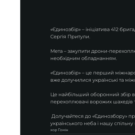
«Єдинозбір» – ініціатива 412 бриг
Сергія Притули.
Мета – закупити дрони-перехоплю
необхідним обладнанням.
«Єдинозбір» – це перший міжнаро
вже долучилися українські та між
Це найбільший оборонний збір в і
перехоплювачі ворожих шахедів 
 Долучайтеся до «Єдинозбору» пр
українського неба і нашу спільну
хор Гомін