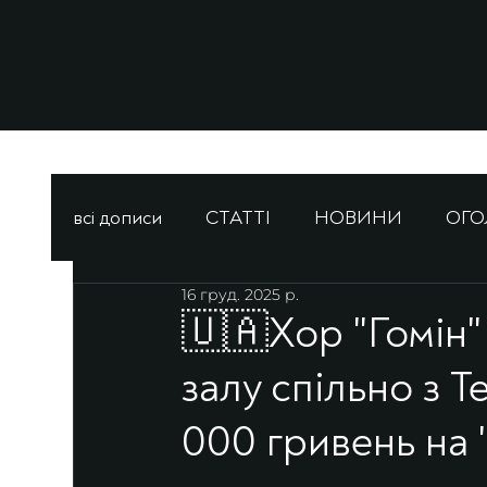
всі дописи
СТАТТІ
НОВИНИ
ОГ
16 груд. 2025 р.
🇺🇦Хор "Гомін"
залу спільно з Т
000 гривень на 