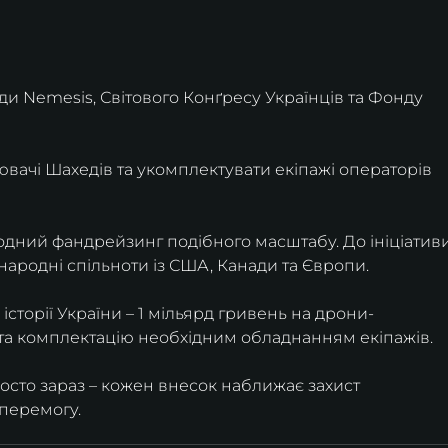
ади Nemesis, Світового Конґресу Українців та Фонду 
вачі Шахедів та укомплектувати екіпажі операторів 
дний фандрейзинг подібного масштабу. До ініціативи
народні спільноти із США, Канади та Європи.
сторії України – 1 мільярд гривень на дрони-
та комплектацію необхідним обладнанням екіпажів.
осто зараз – кожен внесок наближає захист 
 перемогу.