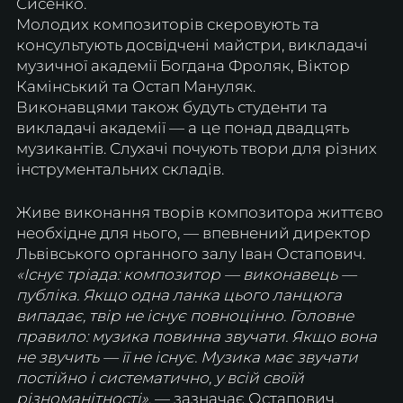
Сисенко.
Молодих композиторів скеровують та 
консультують досвідчені майстри, викладачі 
музичної академії Богдана Фроляк, Віктор 
Камінський та Остап Мануляк.
Виконавцями також будуть студенти та 
викладачі академії — а це понад двадцять 
музикантів. Слухачі почують твори для різних 
інструментальних складів. 
Живе виконання творів композитора життєво 
необхідне для нього, — впевнений директор 
Львівського органного залу Іван Остапович.
«Існує тріада: композитор — виконавець — 
публіка. Якщо одна ланка цього ланцюга 
випадає, твір не існує повноцінно. Головне 
правило: музика повинна звучати. Якщо вона 
не звучить — її не існує. Музика має звучати 
постійно і систематично, у всій своїй 
різноманітності»
, — зазначає Остапович.