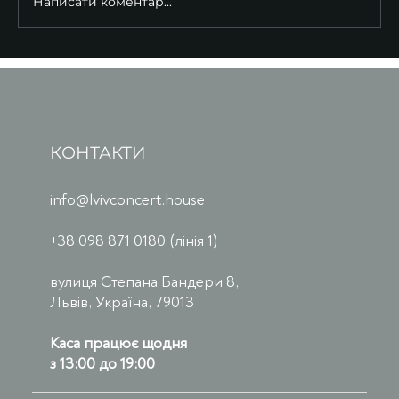
Написати коментар...
КОНТАКТИ
info@lvivconcert.house
+38 098 871 0180 (лінія 1)
вулиця Степана Бандери 8,
Львів, Україна, 79013
Каса працює щодня
з 13:00 до 19:00