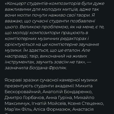
«Концерт студентів-композиторів були дуже 
важливими для молодих митців, адже так 
вони могли почути наживо свої твори. Я 
вважаю, що сучасні студенти позбавлені 
цього. Великою проблемою, як на мене, є те, 
що молоді композитори працюють в 
комп'ютерних музичних редакторах і 
орієнтуються на це комп'ютерне звучання 
музики. Їм здається, що це еталон. Але 
насправді, твір, виконаний на живих 
інструментах, звучить зовсім не так», — 
зазначила Богдана Фроляк.
Яскраві зразки сучасної камерної музики 
презентують студенти академії: Микита 
Бескоровайний, Анатолій Бондаренко, 
Дмитро Горбачов, Анна Гуріна, Михайло 
Максимчук, Ігнатій Мойсеїв, Ксеня Стеценко, 
Мар’ян Філь, Аліса Формазюк, Анастасія 