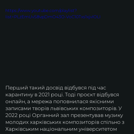
https://www.youtube.com/playlist?
list=PLzEmUvS8vpDmO43O-VoC10Txs1xjvIOLI
Перший такий досвід відбувся під час 
карантину в 2021 році. Тоді проєкт відбувся 
онлайн, а мережа поповнилася якісними 
записами творів львівських композиторів. У 
2022 році Органний зал презентував музику 
молодих харківських композиторів спільно з 
Харківським національним університетом 