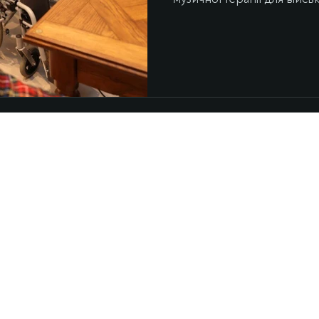
психологічну та фізичну ре
коментарі Радіо Хартія ро
Вікторія Антошевська. Му
реабілітації За словами т
підтверджена. «Знаючи пр
підтверджену, напевно, вж
ІНФОРМАЦІЯ
ональну
команда
ive. Сьогодні
правила відвідування
як влаштовано орган
й додаток з
медіакіт
ми про
карти лояльності
хроніка органного залу
ні записи
газета Organ Hall Post