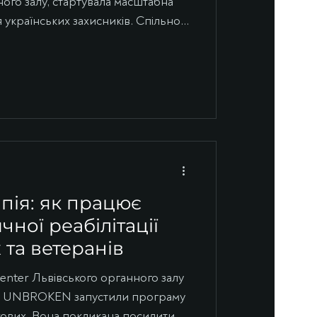
ого залу, стартувала масштабна
українських захисників. Спільно з
м UNBROKEN музиканти
яття з арттерапії. Ветерани та
ікування у Львові, відтепер мають
емоційний стан через гру на
те, як працює музична терапія, хто
у це важливо д
пія: як працює
ної реабілітації
 та ветеранів
enter Львівського органного залу
тру UNBROKEN запустили програму
ькових. Вона покликана посилити