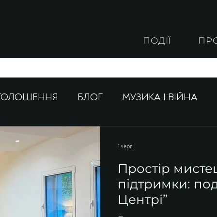
ПОДІЇ
ПР
ГОЛОШЕННЯ
БЛОГ
МУЗИКА І ВІЙНА
1 черв.
Простір мистец
підтримки: под
Центрі”