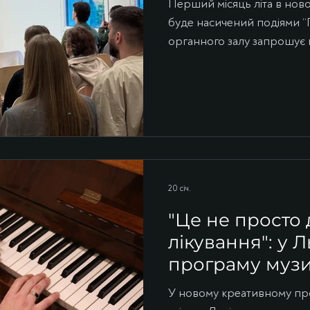
Перший місяць літа в нов
буде насичений подіями “
органного залу запрошує 
у новому мистецькому прос
яких – камерні концерти, в
мистецтво, майстерклас із
музична подія для дітей. 
“Заспівай” та Сольфеджіо 
музику більше. Також на по
20 січ.
"Це не просто 
лікування": у 
програму музич
для військови
У новому креативному про