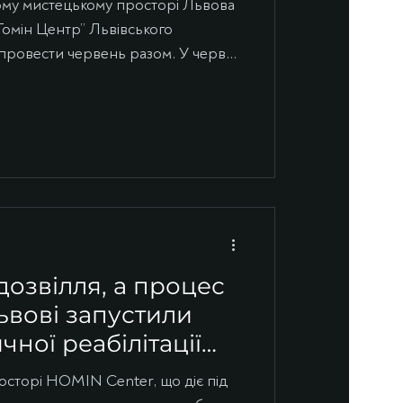
ому мистецькому просторі Львова
Гомін Центр” Львівського
провести червень разом. У червні
торі відбудеться 17 подій, серед
иставки, лекції про візуальне
 малювання та інтерактивна
Щотижня – заняття сучасного хору
клуб, де можна дізнатися про
стійній основі
дозвілля, а процес
Львові запустили
ної реабілітації
х
сторі HOMIN Center, що діє під