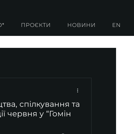
О*
ПРОЄКТИ
НОВИНИ
EN
тва, спілкування та
ії червня у “Гомін