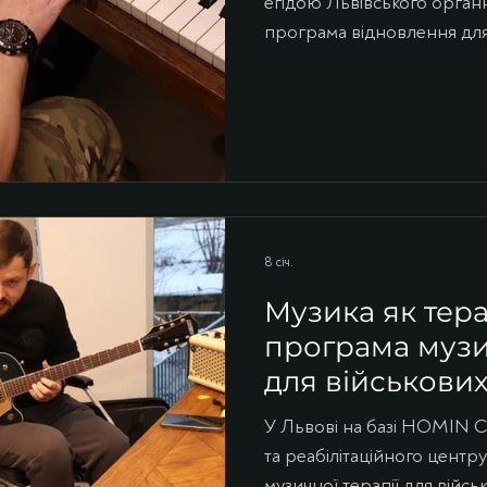
егідою Львівського органн
програма відновлення для 
реабілітаційним центро
впроваджують системні зан
військові, які проходять л
змогу відновлювати психо
інструментах та спів. Про 
проводить заняття та чом
8 січ.
Музика як тера
програма музич
для військових
У Львові на базі HOMIN C
та реабілітаційного цен
музичної терапії для війс