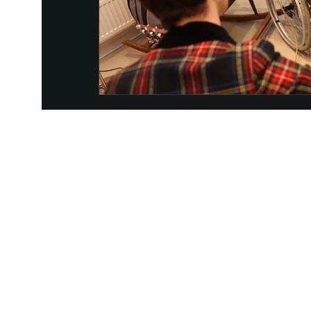
UKRAINIAN LIVE
Наша команда з 2019 року реалізує загальнонаці
стратегію промоції української музики Ukrainian L
це:
–
Ukrainian Live Classic
– перший у світі мобільни
українською класикою, медіаплатформа зі стаття
композиторів та твори.
–
YouTube-канал Ukrainian Live Classic
– професій