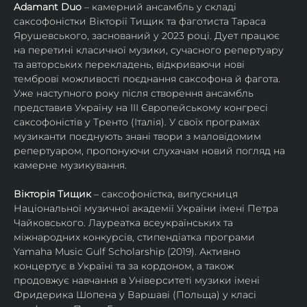
Adamant Duo
 – камерний ансамбль у складі 
саксофоністки Вікторії Тищик та фаготиста Тараса 
Ярушевського, заснований у 2023 році. Дует працює 
на перетині класичної музики, сучасного репертуару 
та авторських перекладень, відкриваючи нові 
темброві можливості поєднання саксофона й фагота. 
Уже наступного року після створення ансамбль 
представив Україну на ІІІ Європейському конгресі 
саксофоністів у Тренто (Італія). У своїх програмах 
музиканти поєднують знані твори з маловідомим 
репертуаром, пропонуючи слухачам новий погляд на 
камерне музикування.
Вікторія Тищик
 – саксофоністка, випускниця 
Національної музичної академії України імені Петра 
Чайковського. Лауреатка всеукраїнських та 
міжнародних конкурсів, стипендіатка програми 
Yamaha Music Gulf Scholarship (2019). Активно 
концертує в Україні та за кордоном, а також 
продовжує навчання в Університеті музики імені 
Фридерика Шопена у Варшаві (Польща) у класі 