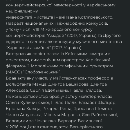
концертмейстерської майстерності у Харківському 
національному
університеті мистецтв імені Івана Котляревського. 
Лавреат національних і міжнародних конкурсів,
у тому числі VIII Міжнародного конкурсу 
концертмейстерів “Амадей” (2017, Україна) та Другого
відкритого фестивалю-конкурсу музичного мистецтва 
“Харківські асамблеї” (2017, Україна).
Виступав як соліст разом із Київським камерним 
оркестром, симфонічним оркестром Харківської
філармонії, Молодіжним симфонічним оркестром 
(МАСО) “Слобожанський”.
Брав активну участь у майстер-класах професорів 
Вольфганга Манца, Дмитра Башкірова, Дмитра
Алексєєва, Сергія Едельмана, Павла Гілілова.
Як концертмейстер брав участь у майстер-класах 
Ольги Кульчинської, Пілле Лілль, Елізабет Шютцер, 
Крістіана Хільца, Ріхарда Реша, Ярослава Шемета, 
Челсо Антуньєса, Мішеля Маранга, Єви Рабчевської, 
Володимира Чекалюка, Варвари Васильєвої.
У 2016 році став стипендіатом Ваґнерівського 