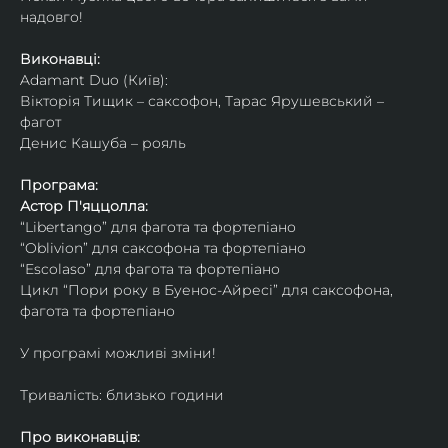
надовго!
Виконавці: 
Adamant Duo (Київ): 
Вікторія Тищик – саксофон, Тарас Ярушевський – 
фагот
Денис Кашуба – рояль
Програма:
Астор П'яццолла:
“Libertango” для фагота та фортепіано
“Oblivion” для саксофона та фортепіано
“Escolaso” для фагота та фортепіано
Цикл “Пори року в Буенос-Айресі” для саксофона, 
фагота та фортепіано
У програмі можливі зміни!
Тривалість: близько години
Про виконавців: