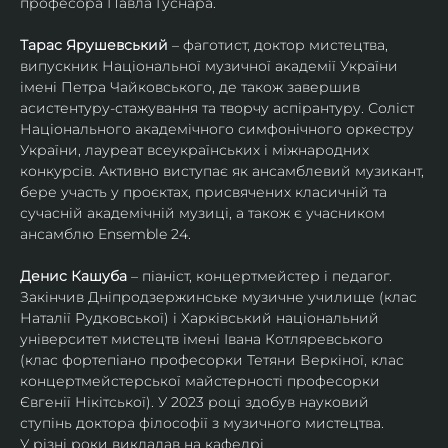
професора Павла Гуснара.
Тарас Ярушевський
 – фаготист, доктор мистецтва, 
випускник Національної музичної академії України 
імені Петра Чайковського, де також завершив 
асистентуру-стажування та творчу аспірантуру. Соліст 
Національного академічного симфонічного оркестру 
України, лауреат всеукраїнських і міжнародних 
конкурсів. Активно виступає як ансамблевий музикант, 
бере участь у проєктах, присвячених класичній та 
сучасній академічній музиці, а також є учасником 
ансамблю Ensemble 24.
Денис Кашуба
 – піаніст, концертмейстер і педагог. 
Закінчив Дніпродзержинське музичне училище (клас 
Наталії Рудковської) і Харківський національний 
університет мистецтв імені Івана Котляревського 
(клас фортепіано професорки Тетяни Веркіної, клас 
концертмейстерської майстерності професорки 
Євгенії Нікітської). У 2023 році здобув науковий 
ступінь доктора філософії з музичного мистецтва.
У різні роки викладав на кафедрі 