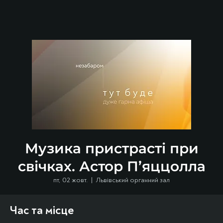
Музика пристрасті при
свічках. Астор П’яццолла
пт, 02 жовт.
  |  
Львівський органний зал
Час та місце