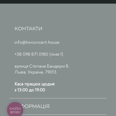
КОНТАКТИ
info@lvivconcert.house
+38 098 871 0180 (лінія 1)
вулиця Степана Бандери 8,
Львів, Україна, 79013
Каса працює щодня
з 13:00 до 19:00
ІНФОРМАЦІЯ
КНОПКА
ЗВ'ЯЗКУ