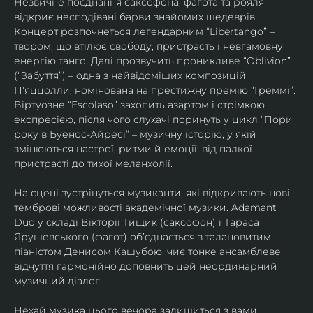
Незвичне поєднання саксофона, фагота та рояля 
відкриє несподівані барви знайомих шедеврів. 
Концерт розпочнеться легендарним “Libertango” – 
твором, що втілює свободу, пристрасть і невгамовну 
енергію танго. Далі прозвучить проникливе “Oblivion” 
(“Забуття”) – одна з найвідоміших композицій 
П'яццолли, номінована на престижну премію “Греммі”. 
Віртуозне “Escolaso” захопить азартом і стрімкою 
експресією, після чого слухачі поринуть у цикл “Пори 
року в Буенос-Айресі” – музичну історію, у якій 
змінюються настрої, ритми й емоції: від палкої 
пристрасті до тихої меланхолії. 
На сцені зустрінуться музиканти, які відкривають нові 
темброві можливості академічної музики. Adamant 
Duo у складі Вікторії Тищик (саксофон) і Тараса 
Ярушевського (фагот) об’єднається з талановитим 
піаністом Денисом Кашубою, чиє тонке ансамблеве 
відчуття гармонійно доповнить цей неординарний 
музичний діалог.
Нехай музика цього вечора залишиться з вами 