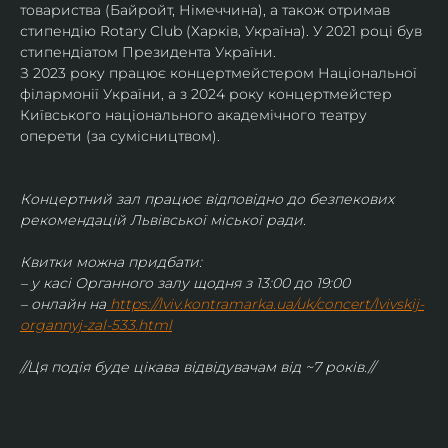
товариства (Байройт, Німеччина), а також отримав
стипендію Rotary Club (Харків, Україна). У 2021 році був 
стипендіатом Президента України. 
З 2023 року працює концертмейстером Національної 
філармонії України, а з 2024 року концертмейстер 
Київського національного академічного театру 
оперети (за сумісництвом).
Концертний зал працює відповідно до безпекових 
рекомендацій Львівської міської ради.
Квитки можна придбати:
– у касі Органного залу щодня з 13:00 до 19:00
– онлайн на
https://lviv.kontramarka.ua/uk/concert/lvivskij-
organnyj-zal-533.html
//Ця подія буде цікава відвідувачам від ~7 років.//