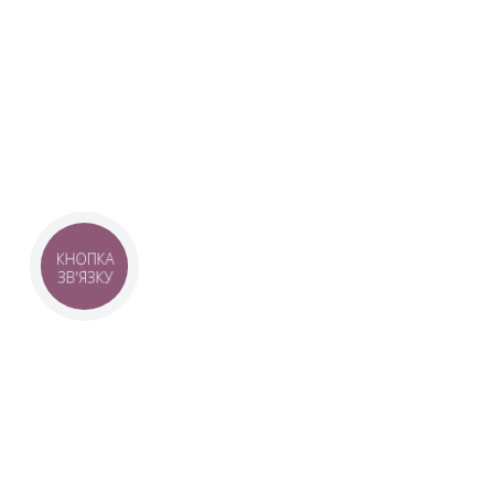
Наша команда з 2019 року реалізує загальнонаці
стратегію промоції української музики Ukrainian L
це:
–
Ukrainian Live Classic
– перший у світі мобільни
українською класикою, медіаплатформа зі стаття
композиторів та твори.
–
YouTube-канал Ukrainian Live Classic
– професій
української музики та українських музикантів.
–
Ukrainian Scores
– онлайн-бібліотека нот украї
композиторів.
КНОПКА
ЗВ'ЯЗКУ