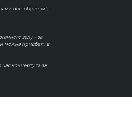
дами постобробки", – 
рганного залу – за 
ки можна придбати в 
час концерту та за 
КОНТАКТИ