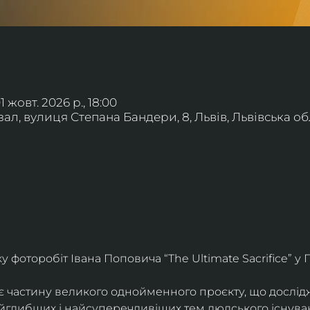
01 жовт. 2026 р., 18:00
л, вулиця Степана Бандери, 8, Львів, Львівська обл
фоторобіт Івана Поповича “The Ultimate Sacrifice” у Г
є частину великого однойменного проєкту, що дослід
айглибших і найсуперечливіших тем людського існува