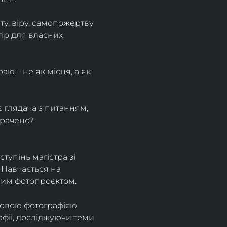
у, віру, самопожертву 
ір для власних 
ю – не як місця, а як 
є глядача з питанням, 
трачено?
тупінь магістра зі 
 Навчається на 
ним фотопроєктом.
ровою фотографією 
афії, досліджуючи теми 