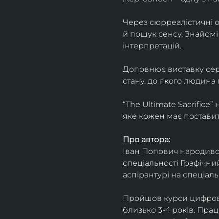
Через сюрреалістичні о
й пошук сенсу. Знайомі
інтерпретацій.
Доповнює виставку серія
стану, до якого людина
“The Ultimate Sacrifice
яке кожен має поставит
Про автора:
Іван Попович народився 
спеціальності Графічний
аспірантурі на спеціал
Пройшов курси цифрово
близько 3-4 років. Пра