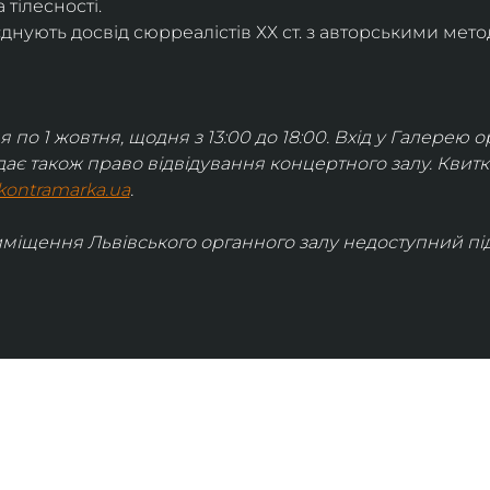
 тілесності.
днують досвід сюрреалістів ХХ ст. з авторськими мето
я по 1 жовтня, щодня з 13:00 до 18:00. Вхід у Галерею о
дає також право відвідування концертного залу. Квит
kontramarka.ua
.
иміщення Львівського органного залу недоступний під 
ІНФОРМАЦІЯ