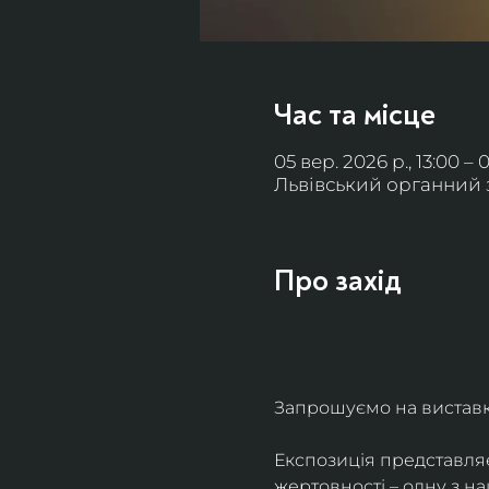
Час та місце
05 вер. 2026 р., 13:00 – 
Львівський органний за
Про захід
Запрошуємо на виставку 
Експозиція представля
жертовності – одну з н