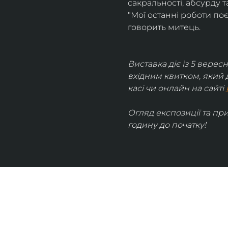
сакральності, абсурду та
"Мої останні роботи поє
говорить митець.
Виставка діє із 5 вересн
вхідним квитком, який 
касі чи онлайн на сайті 
Огляд експозиції та пр
годину до початку!
UKRAINIAN LIVE