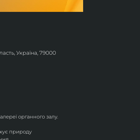
асть, Україна, 79000
алереї органного залу.
жує природу 
ння.