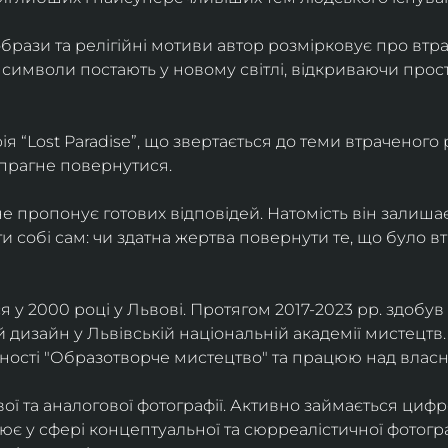
брази та релігійні мотиви автор розмірковує про втрат
 символи постають у новому світлі, відкриваючи прост
 “Lost Paradise”, що звертається до теми втраченого ра
 прагне повернутися.
” не пропонує готових відповідей. Натомість він залиша
и собі сам: чи здатна жертва повернути те, що було в
у 2000 році у Львові. Протягом 2017-2023 рр. здобув с
 дизайн у Львівській національній академії мистецтв.
ьності "Образотворче мистецтво" та працюю над влас
ї та аналогової фотографії. Активно займається циф
цює у сфері концептуальної та сюрреалістичної фотогр