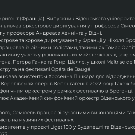
дириґент (Франція). Випускник Віденського університе
він вивчав оркестрове дириґування у професора Сімео
у професора Андреаса Хеннінга у Відні.
трове та хорове дириґування у Франції у Ніколя Бро
рацював із різними солістами, такими як Томас Оспіта
активну участь у різноманітних майстеркласах, зокрем
ена, Петера Ганке та Генрі Шалле, у школі Maîtrise de N
тру та на фестивалі Opéra de Baugé.
цював асистентом Хоссейна Пішкара для відродження
 Королівській опері в Копенгагені в 2022 році.Також 
фонічним оркестром у рамках фестивалю в Брегенці. 
олює Академічний симфонічний оркестр Віденського у
ового, Семюель працює зі сучасними виконавцями та 
ість на музичних фестивалях. 
риґентів у проєкті Ligeti100 у Будапешті та Віденськ
23.