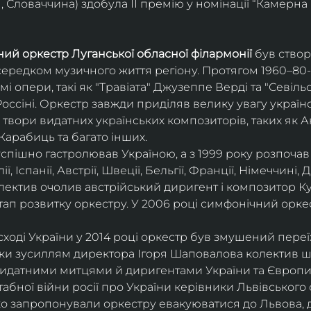
 Словаччина) здобула ІІ премію у номінації “Камерна 
ий оркестр Луганської обласної філармонії
 був ство
середком музичного життя регіону. Протягом 1960–80-х
мі опери, такі як "Травіата" Джузеппе Верді та "Севіль
ссіні. Оркестр завжди приділяв велику увагу українс
твори видатних українських композиторів, таких як А
Карабиць та багато інших.
успішно гастролював Україною, а з 1999 року розпочав
, Іспанії, Австрії, Швеції, Бельгії, Франції, Німеччині, Да
колектив очолив австрійський диригент і композитор Ку
ап розвитку оркестру. У 2006 році симфонічний орке
сході України у 2014 році оркестр був змушений переї
ки зусиллям директора Ігоря Шаповалова колектив ш
видатними митцями й диригентами України та Європи
бної війни росії про України керівники Львівського о
о запропонували оркестру евакуюватися до Львова, де