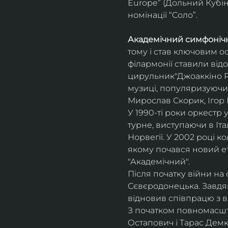
Europe” (Дольний Кубін,
номінації “Соло”.
Академічний симфонічн
тому і став ключовим о
філармонії ставили відо
цирульник"Джоаккіно Ро
музиці, популяризуючи 
Мирослав Скорик, Ігор 
У 1990-ті роки оркестр 
турне, виступаючи в Італії
Норвегії. У 2002 році 
якому почався новий ет
"Академічний".
Після початку війни на 
Сєвєродонецька. Завдя
відновив співпрацю з 
З початком повномасшта
Остапович і Тарас Демк