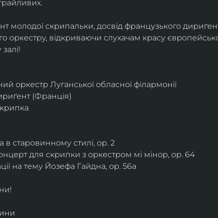
грайливих. 
ант молодої скрипальки, досвід французького дириґент
о оркестру, відкриваючи слухачам красу європейської
залі!
ий оркестр Луганської обласної філармонії
дириґент (Франція)
скрипка
 в старовинному стилі, ор. 2
нцерт для скрипки з оркестром мі мінор, ор. 64
ії на тему Йозефа Гайдна, ор. 56a
ни!
дини