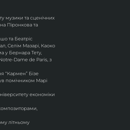
ту музики та сценічних 
на Піронкова та 
шо та Беатріс 
л, Селім Мазарі, Каоко 
а у Бернара Тету, 
otre-Dame de Paris, з 
 “Кармен” Бізе 
був помічником Марі 
ніверситету економіки 
композиторами, 
ому літньому 