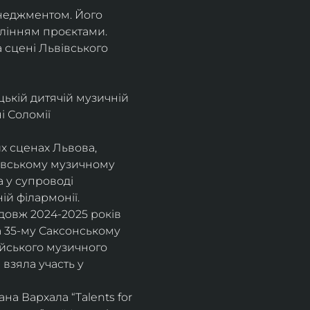
енеджментом. Його 
влінням проєктами.
а сцені Львівського 
цькій дитячій музичній 
 Соломії 
х сценах Львова, 
вівському музичному 
 у супроводі 
ій філармонії.
довж 2024-2025 років 
а 35-му Саксонському 
ейського музичного 
взяла участь у 
а Вархала “Talents for 