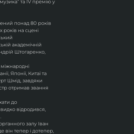
музика” та IV премію у 
рений понад 80 років 
 років на сцені 
ський 
ькій академічній 
ндрій Штогаренко, 
 міжнародні 
нії, Японії, Китаї та 
рт Шмід, завдяки 
стр отримав звання 
хати до 
видко відродився, 
.
рганного залу Іван 
 він тепер і дотепер, 