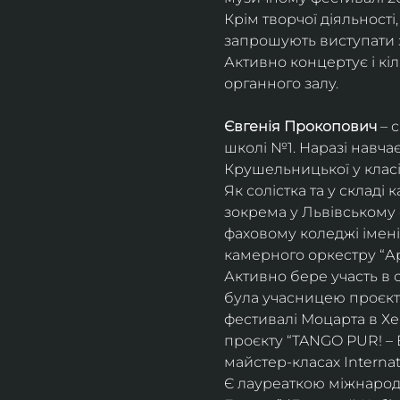
Крім творчої діяльност
запрошують виступати з
Активно концертує і кіл
органного залу. 
Євгенія Прокопович
 – 
школі №1. Наразі навча
Крушельницької у класі 
Як солістка та у склад
зокрема у Львівському 
фаховому коледжі імені 
камерного оркестру “Ар
Активно бере участь в 
була учасницею проєкті
фестивалі Моцарта в Хе
проєкту “TANGO PUR! – E
майстер-класах Internat
Є лауреаткою міжнародн