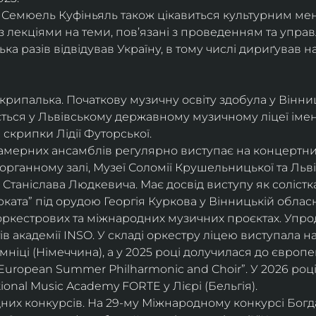
і, Семюель Куфіньяль також цікавиться культурним м
 лекціями на теми, пов’язані з проведенням та упра
ька разів відвідував Україну, в тому числі дириґував н
скрипалька. Початкову музичну освіту здобула у Вінни
ється у Львівському державному музичному ліцеї імені
скрипки Лідії Футорської.
і камерних ансамблів регулярно виступає на концертни
органному залі, Музеї Соломії Крушельницької та Ль
Станіслава Людкевича. Має досвід виступу як солістка
ката” під орудою Георгія Куркова у Вінницькій обласн
оркестрових та міжнародних музичних проєктах. Упро
в академії INSO. У складі оркестру ліцею виступала н
мніці (Німеччина), а у 2025 році долучилася до європ
uropean Summer Philharmonic and Choir”. У 2026 році 
ional Music Academy FORTE у Лієрі (Бельгія).
их конкурсів. На 29-му Міжнародному конкурсі Богдан