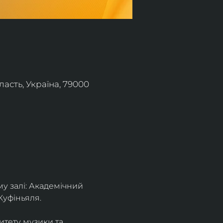
асть, Україна, 79000
 залі: Академічний 
Куфіньяля.
тету музики та 