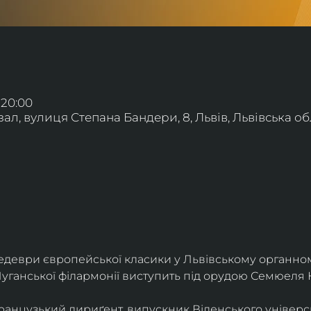
 20:00
л, вулиця Степана Бандери, 8, Львів, Львівська обл
деври європейської класики у Львівському органному
уганської філармонії виступить під орудою Семюеля 
анцузький дириґент, випускник Віденського універси