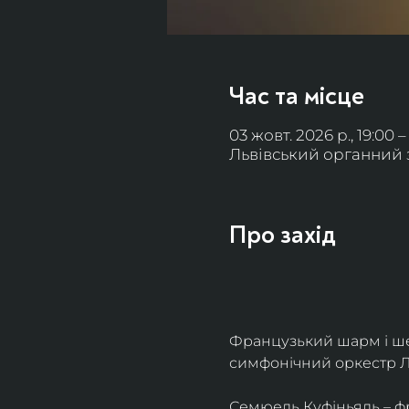
Час та місце
03 жовт. 2026 р., 19:00 –
Львівський органний за
Про захід
Французький шарм і ше
симфонічний оркестр Л
Семюель Куфіньяль – фр