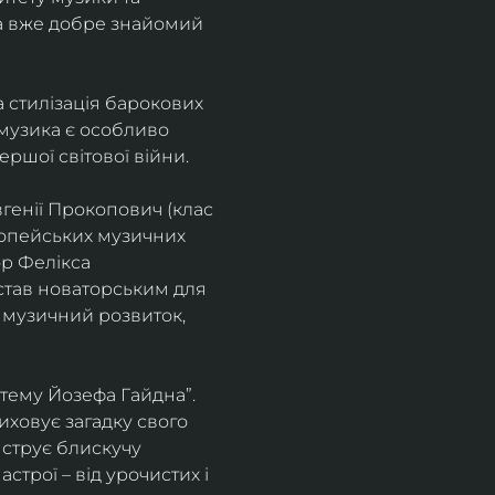
а вже добре знайомий 
 стилізація барокових 
узика є особливо 
ршої світової війни. 
генії Прокопович (клас 
ропейських музичних 
р Фелікса 
став новаторським для 
 музичний розвиток, 
тему Йозефа Гайдна”. 
иховує загадку свого 
нструє блискучу 
трої – від урочистих і 