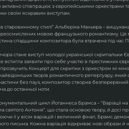
ін активно співпрацює з європейськими оркестрами т
яки своїм яскравим виступам. 
 в старовинному стилі” Альберіка Маньяра – вишукана
реосмислених мовою французького романтизму. Ця м
стина спадщини композитора була втрачена під час Пе
ора стане виступ молодої української скрипальки Єв
 вже встигла заявити про себе участю в престижних єв
ні прозвучить Концерт для скрипки з оркестром мі міно
найвідоміших творів романтичного репертуару, який 
 частини без пауз, композитор створив безперервний
ча до останньої ноти. 
нументальний цикл Йоганнеса Брамса – “Варіації на 
 святого Антонія”, що стала основою твору, й досі пр
чи її у вісім варіацій і величний фінал, Брамс демо
го письма. Кожна варіація відкриває нові образи й нас