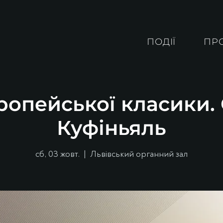
ПОДІЇ
ПР
ропейської класики
Куфіньяль
сб, 03 жовт.
  |  
Львівський органний зал