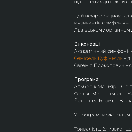
піднесених до ніжних і 
Цей вечір об'єднає тал
музикантів симфонічног
Львівському органному 
Виконавці:
Академічний симфонічн
Семюель Куфіньяль
 – 
Євгенія Прокопович – 
Програма:
Альберік Маньяр – Сюїта
Фелікс Мендельсон – Ко
Йоганнес Брамс – Варіац
У програмі можливі змі
Тривалість: близько го