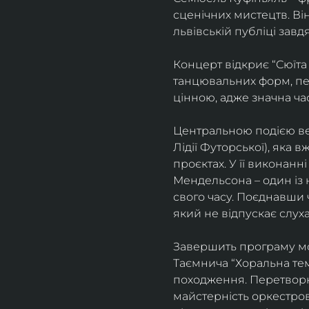
сценічних мистецтв. В
львівській публіці завд
Концерт відкриє “Сюїта
танцювальних форм, пе
цінною, адже значна ча
Центральною подією веч
Лідії Футорської), яка
проєктах. У її виконан
Мендельсона – один із 
свого часу. Поєднавши
який не відпускає слуха
Завершить програму мо
Таємнича “Хоральна тема
походження. Перетворюю
майстерність оркестрово