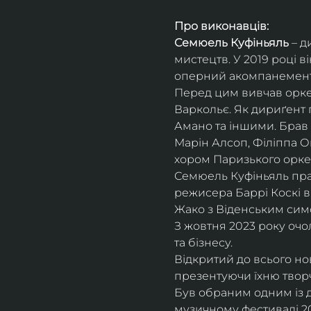
Про виконавців:
Семюель Куфіньяль
 – 
мистецтв. У 2019 році 
оперний акомпанемент 
Перед цим вивчав оркес
Варкольє. Як дириґент п
Амано та іншими. Брав 
Марін Алсоп, Філіппа Ог
хором Паризького оркес
Семюель Куфіньяль пра
режисера Баррі Коскі в
Жако з Віденським сим
З жовтня 2023 року оч
та бізнесу.
Відкритий до всього н
презентуючи їхню творч
Був обраним одним із ди
музичному фестивалі 20