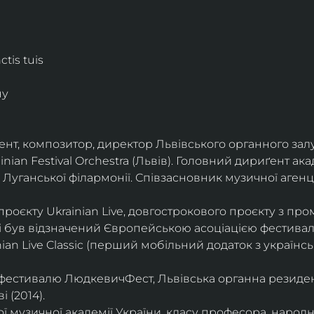
tis tuis
ну
нт, композитор, директор Львівського органного залу
nian Festival Orchestra (Львів). Головний дириґент ака
Луганської філармонії. Співзасновник музичної агенці
оєкту Ukrainian Live, довгострокового проєкту з пром
і був відзначений Європейською асоціацією фестивал
nian Live Classic (перший мобільний додаток з україн
фестивалю ЛюдкевичФест, Львівська органна резиденц
 (2014).
 музичної академії України, класу професора, народно