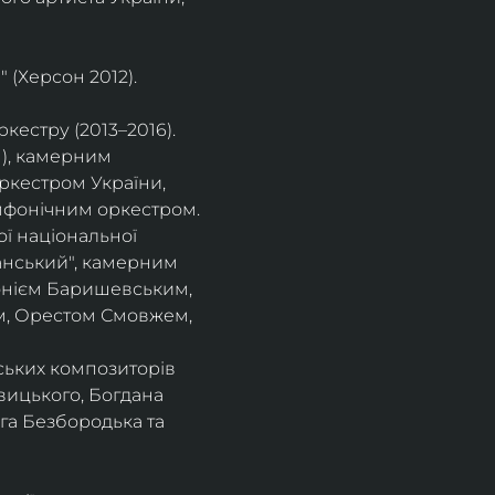
 (Херсон 2012).
естру (2013–2016).
), камерним 
ркестром України, 
фонічним оркестром. 
ї національної 
нський", камерним 
тонієм Баришевським, 
, Орестом Смовжем, 
ських композиторів 
вицького, Богдана 
га Безбородька та 