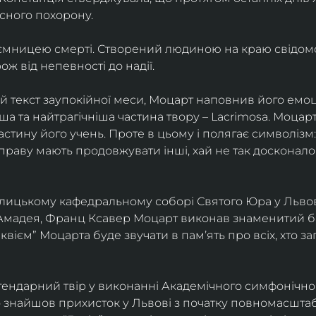
сного похорону.
аємницею смерті. Створений людиною на краю свідомост
ж від непевності до надії.
текст заупокійної меси, Моцарт наповнив його емоці
ша та найтрагічніша частина твору – Lacrimosa. Моцар
частину його учень. Проте в цьому і полягає символізм:
справу мають продовжувати інші, хай не так досконало
толицькому кафедральному соборі Святого Юра у Львові
Амадея, Франц Ксавер Моцарт виконав знаменитий бат
еквієм” Моцарта буде звучати в памʼять про всіх, хто з
ендарний твір у виконанні Академічного симфонічног
о знайшов прихисток у Львові з початку повномасшта