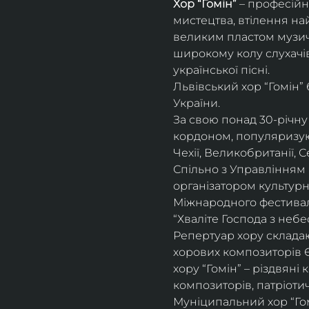
Хор “Гомін” 
– професійн
мистецтва, втілення на
великим пластом музичн
широкому колу слухачів
української пісні. 
Львівський хор “Гомін”
України. 
За свою понад 30-річну 
кордоном, популяризуюч
Чехії, Великобританії, С
Спільно з Управлінням 
організатором культурн
Міжнародного фестивалю
“Хваліте Господа з небес
Репертуар хору складают
хорових композиторів 
хору “Гомін” – різдвяні
композиторів, патріоти
Муніципальний хор “Гом