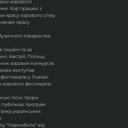
ції хорового 
ики. Хор працює з 
и красу хорового співу 
ухачам красу 
Музичного товариства 
Україні та за 
, Австрії, Польщі, 
енних хорових конкурсів.
азово виступав 
фестивалів у Львові: 
го хорового фестивалю 
ькі пісні, твори 
 публікою програм 
узика українських 
. 
лу “Чорнобиль” від 