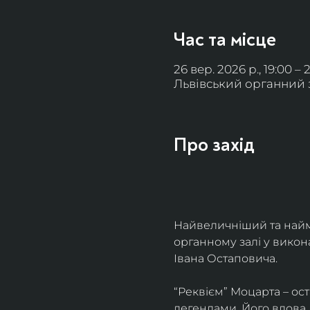
Час та місце
26 вер. 2026 р., 19:00 – 
Львівський органний за
Про захід
Найвеличніший та найм
органному залі у викон
Івана Остаповича.
“Реквієм” Моцарта – ос
легендами. Його вдова 