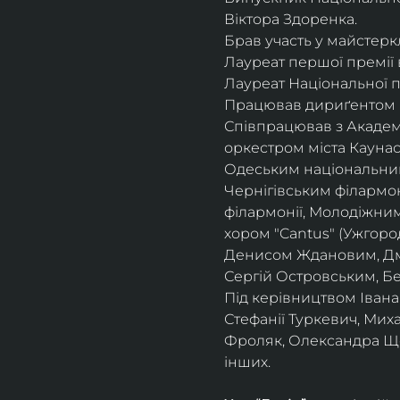
Віктора Здоренка.
Брав участь у майстеркл
Лауреат першої премії 
Лауреат Національної п
Працював дириґентом І
Співпрацював з Академ
оркестром міста Кауна
Одеським національни
Чернігівським філармо
філармонії, Молодіжни
хором "Cantus" (Ужгоро
Денисом Ждановим, Дм
Сергій Островським, Б
Під керівництвом Івана
Стефанії Туркевич, Мих
Фроляк, Олександра Щет
інших.