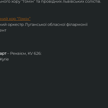
ого хору “Гомін” та провідних львівських солістів.
ний хор “Гомін”
ий оркестр Луганської обласної філармонії
ент
арт
 – Реквієм, KV 626:
Kyrie