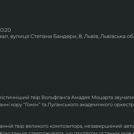
20:20
л, вулиця Степана Бандери, 8, Львів, Львівська обл
істичніший твір Вольфганга Амадея Моцарта звучати
анні хору “Гомін” та Луганського академічного оркестр
танній твір великого композитора, незавершений авт
Констанція стверджувала, що протягом останніх днів 