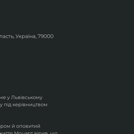
асть, Україна, 79000
ме у Львівському 
у під керівництвом 
ором й оповитий 
життя Моцарт вірив, що 