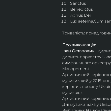
Sanctus
Benedictus
Agnus Dei
Lux aeterna.Cum sanc
Тривалість: понад годи
Про виконавців:
Іван Остапович – 
дириґе
дириґент оркестру Ukrai
симфонічного оркестру 
Management.
Артистичний керівник пр
музики який у 2019 роц
керівник проєкту Ukrai
музикою).
Артистичний керівник 
Дні музики Баха у Львові
Випускник Національної