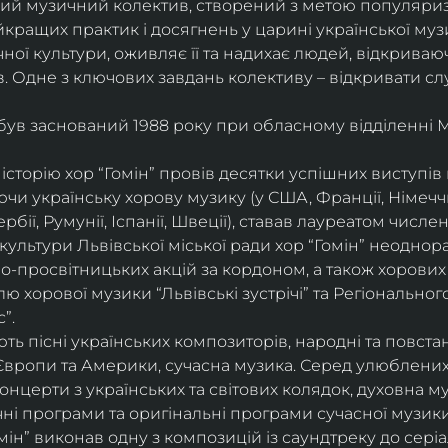
ий музичний колектив, створений з метою популяриза
йкращих практик і досягнень у царині української муз
ої культури, оживляє її та надихає людей, відкриваюч
. Одне з ключових завдань колективу – відкривати сл
 був заснований 1988 року при обласному відділенні 
історію хор “Гомін” провів десятки успішних виступів в 
и українську хорову музику (у США, Франції, Німеччині
ербії, Румунії, Іспанії, Швеції), ставав лауреатом числ
культури Львівської міської ради хор “Гомін” неоднор
о-просвітницьких акцій за кордоном, а також хорових 
 хорової музики “Львівські зустрічі” та Регіонально
”.
ь пісні українських композиторів, народні та повстанс
Європи та Америки, сучасна музика. Серед улюблених
 концерти з українських та світових колядок, духовна м
чні програми та оригінальні програми сучасної музики
ін” виконав одну з композицій із саундтреку до серіа