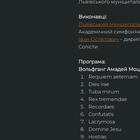
Львівського муніципальн
Виконавці:
Львівський муніципаль
Академічний симфонічн
Іван Остапович
 – дириґ
Солісти
Програма:
Вольфганг Амадей Моц
Requiem aeternam. 
Dies irae
Tuba mirum
Rex tremendae
Recordare
Confutatis
Lacrymosa
Domine Jesu
Hostias