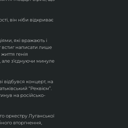
і, він ніби відкриває 
ями, які вражають і 
т встиг написати лише 
 життя генія 
, але зʼєднуючи минуле 
 відбувся концерт, на 
ьківський “Реквієм”.
агинув на російсько-
о оркестру Луганської 
бного вторгнення, 