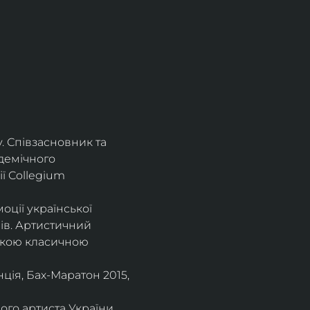
. Співзасновник та 
демічного 
ї Collegium 
оції української 
ів. Артистичний 
ською класичною 
ія, Бах-Маратон 2015, 
го артиста України, 