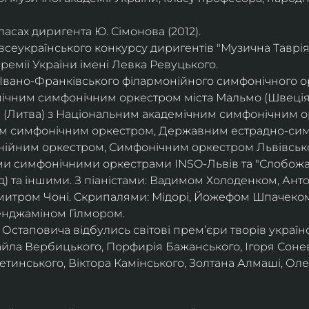
асах диригента Ю. Сімонова (2012).
всеукраїнського конкурсу диригентів "Музична Таврія"
ремії України імені Левка Ревуцького.
вано-Франківського філармонійного симфонічного орк
ічним симфонічним оркестром міста Мальмо (Швеція
с (Литва) з Національним академічним симфонічним о
м симфонічним оркестром, Державним естрадно-сим
нійним оркестром, Симфонічним оркестром Львівсько
ми симфонічними оркестрами INSO-Львів та "Слобожа
д) та іншими. З піаністами: Вадимом Холоденком, Ан
итром Чоні. Скрипалями: Мідорі, Йожефом Шпачеком
енджаміном Гілмором.
 Остаповича відбулись світові прем’єри творів україн
айла Вербицького, Порфирія Бажанського, Ігоря Соне
инського, Віктора Камінського, Золтана Алмаші, Оле