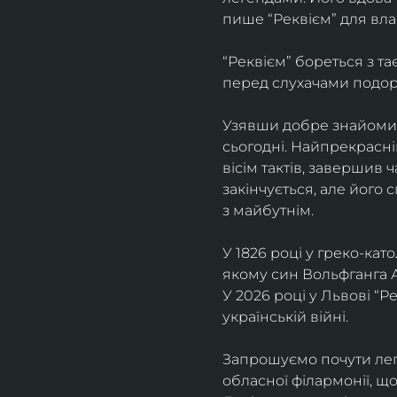
пише “Реквієм” для вла
“Реквієм” бореться з т
перед слухачами подоро
Узявши добре знайомий 
сьогодні. Найпрекрасні
вісім тактів, завершив 
закінчується, але його 
з майбутнім.
У 1826 році у греко-ка
якому син Вольфганга 
У 2026 році у Львові “Р
українській війні. 
Запрошуємо почути лег
обласної філармонії, щ