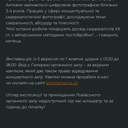
Активно займається цифровою фотографією близько 
3-4 років. Працює у сфері концептуальної та 
сюрреалістичної фотографії, досліджуючи теми 
сакральності, абсурду та тілесності.
"Мої останні роботи поєднують досвід сюрреалістів ХХ 
ст. з авторськими методами постобробки", – говорить 
митець.
Виставка діє із 5 вересня по 1 жовтня, щодня з 13:00 до 
18:00. Вхід у Галерею органного залу – за вхідним 
квитком, який дає також право відвідування 
концертного залу. Квитки можна придбати в касі 
чи онлайн на сайті 
kontramarka.ua
.
Огляд експозиції та приміщення Львівського 
органного залу недоступний під час концерту та за 
годину до початку!