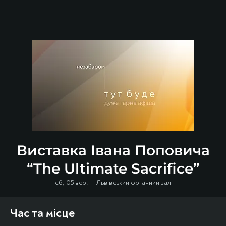
Виставка Івана Поповича
“The Ultimate Sacrifice”
сб, 05 вер.
  |  
Львівський органний зал
Час та місце