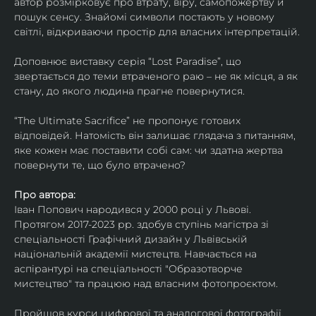
автор розмірковує про втрату, віру, самопожертву й 
пошук сенсу. Знайомі символи постають у новому 
світлі, відкриваючи простір для власних інтерпретацій.
Доповнює виставку серія “Lost Paradise”, що 
звертається до теми втраченого раю – не як місця, а як 
стану, до якого людина прагне повернутися.
“The Ultimate Sacrifice” не пропонує готових 
відповідей. Натомість він залишає глядача з питанням, 
яке кожен має поставити собі сам: чи здатна жертва 
повернути те, що було втрачено?
Про автора:
Іван Попович народився у 2000 році у Львові. 
Протягом 2017-2023 рр. здобув ступінь магістра зі 
спеціальності Графічний дизайн у Львівській 
національній академії мистецтв. Навчається на 
аспірантурі на спеціальності "Образотворче 
мистецтво" та працюю над власним фотопроєктом.
Пройшов курси цифрової та аналогової фотографії. 