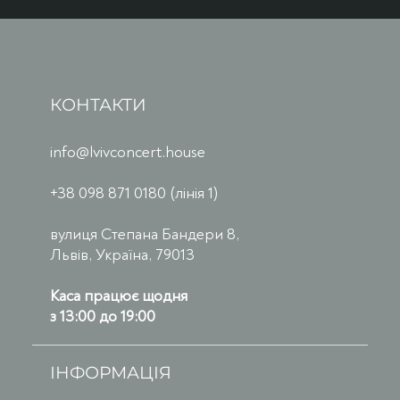
КОНТАКТИ
info@lvivconcert.house
+38 098 871 0180 (лінія 1)
вулиця Степана Бандери 8,
Львів, Україна, 79013
Каса працює щодня
з 13:00 до 19:00
ІНФОРМАЦІЯ