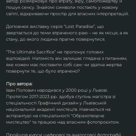
автор розмірковує про втрату, віру, самопожертву й 
пошук сенсу. Знайомі символи постають у новому 
світлі, відкриваючи простір для власних інтерпретацій.
Доповнює виставку серія “Lost Paradise”, що 
звертається до теми втраченого раю – не як місця, а як 
стану, до якого людина прагне повернутися.
“The Ultimate Sacrifice” не пропонує готових 
відповідей. Натомість він залишає глядача з питанням, 
яке кожен має поставити собі сам: чи здатна жертва 
повернути те, що було втрачено?
Про автора:
Іван Попович народився у 2000 році у Львові. 
Протягом 2017-2023 рр. здобув ступінь магістра зі 
спеціальності Графічний дизайн у Львівській 
національній академії мистецтв. Навчається на 
аспірантурі на спеціальності "Образотворче 
мистецтво" та працюю над власним фотопроєктом.
Пройшов курси цифрової та аналогової фотографії. 