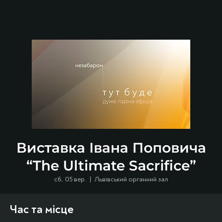
Виставка Івана Поповича
“The Ultimate Sacrifice”
сб, 05 вер.
  |  
Львівський органний зал
Час та місце