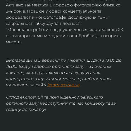
Активно займається цифровою фотографією близько 
3-4 років. Працює у сфері концептуальної та 
сюрреалістичної фотографії, досліджуючи теми 
сакральності, абсурду та тілесності.
"Мої останні роботи поєднують досвід сюрреалістів ХХ 
ст. з авторськими методами постобробки", – говорить 
митець.
Виставка діє із 5 вересня по 1 жовтня, щодня з 13:00 до 
18:00. Вхід у Галерею органного залу – за вхідним 
квитком, який дає також право відвідування 
концертного залу. Квитки можна придбати в касі 
чи онлайн на сайті 
kontramarka.ua
.
Огляд експозиції та приміщення Львівського 
органного залу недоступний під час концерту та за 
годину до початку!