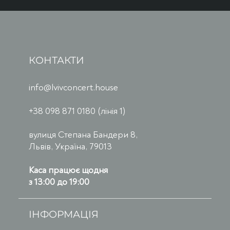
КОНТАКТИ
info@lvivconcert.house
+38 098 871 0180 (лінія 1)
вулиця Степана Бандери 8,
Львів, Україна, 79013
Каса працює щодня
з 13:00 до 19:00
ІНФОРМАЦІЯ