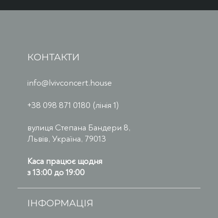
КОНТАКТИ
info@lvivconcert.house
+38 098 871 0180 (лінія 1)
вулиця Степана Бандери 8,
Львів, Україна, 79013
Каса працює щодня
з 13:00 до 19:00
ІНФОРМАЦІЯ