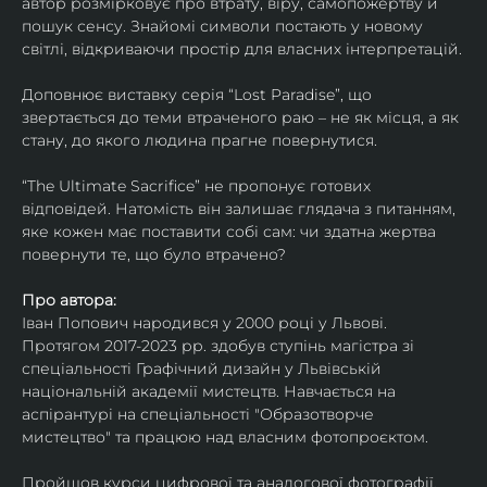
автор розмірковує про втрату, віру, самопожертву й 
пошук сенсу. Знайомі символи постають у новому 
світлі, відкриваючи простір для власних інтерпретацій.
Доповнює виставку серія “Lost Paradise”, що 
звертається до теми втраченого раю – не як місця, а як 
стану, до якого людина прагне повернутися.
“The Ultimate Sacrifice” не пропонує готових 
відповідей. Натомість він залишає глядача з питанням, 
яке кожен має поставити собі сам: чи здатна жертва 
повернути те, що було втрачено?
Про автора:
Іван Попович народився у 2000 році у Львові. 
Протягом 2017-2023 рр. здобув ступінь магістра зі 
спеціальності Графічний дизайн у Львівській 
національній академії мистецтв. Навчається на 
аспірантурі на спеціальності "Образотворче 
мистецтво" та працюю над власним фотопроєктом.
Пройшов курси цифрової та аналогової фотографії. 