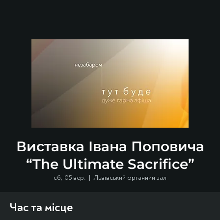
Виставка Івана Поповича
“The Ultimate Sacrifice”
сб, 05 вер.
  |  
Львівський органний зал
Час та місце