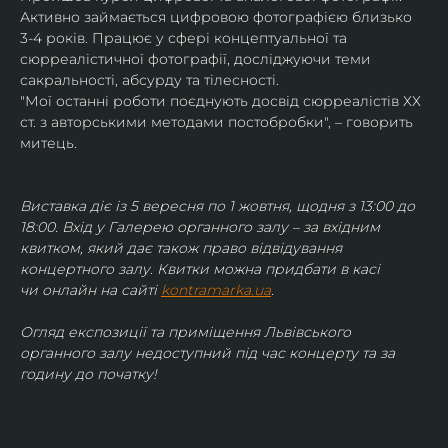
Активно займається цифровою фотографією близько 
3-4 років. Працює у сфері концептуальної та 
сюрреалістичної фотографії, досліджуючи теми 
сакральності, абсурду та тілесності.
"Мої останні роботи поєднують досвід сюрреалістів ХХ 
ст. з авторськими методами постобробки", – говорить 
митець.
Виставка діє із 5 вересня по 1 жовтня, щодня з 13:00 до 
18:00. Вхід у Галерею органного залу – за вхідним 
квитком, який дає також право відвідування 
концертного залу. Квитки можна придбати в касі 
чи онлайн на сайті 
kontramarka.ua
.
Огляд експозиції та приміщення Львівського 
органного залу недоступний під час концерту та за 
годину до початку!