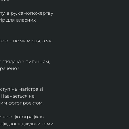
у, віру, самопожертву 
ір для власних 
ю – не як місця, а як 
є глядача з питанням, 
трачено?
тупінь магістра зі 
 Навчається на 
ним фотопроєктом.
ровою фотографією 
афії, досліджуючи теми 