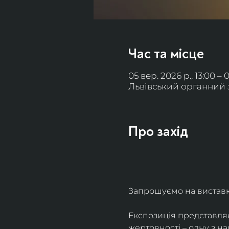
Час та місце
05 вер. 2026 р., 13:00 – 
Львівський органний за
Про захід
Запрошуємо на виставку 
Експозиція представля
жертовності – одну з н