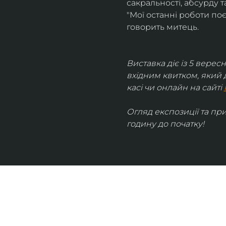
сакральності, абсурду та
"Мої останні роботи поє
говорить митець.
Виставка діє із 5 вересн
вхідним квитком, який 
касі чи онлайн на сайті 
Огляд експозиції та пр
годину до початку!
UKRAINIAN LIVE