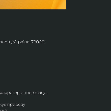
асть, Україна, 79000
алереї органного залу.
жує природу 
ння.