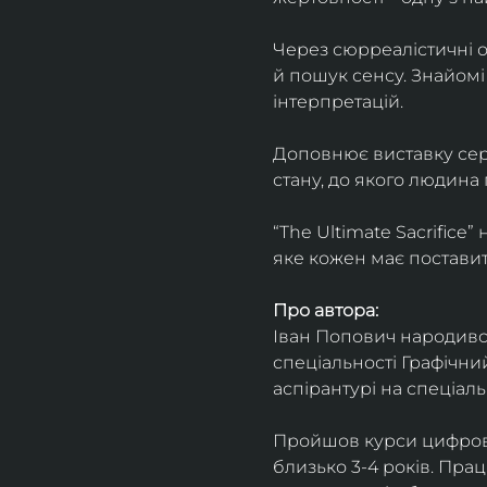
Через сюрреалістичні о
й пошук сенсу. Знайомі
інтерпретацій.
Доповнює виставку серія
стану, до якого людина
“The Ultimate Sacrifice
яке кожен має поставит
Про автора:
Іван Попович народився 
спеціальності Графічний
аспірантурі на спеціал
Пройшов курси цифрово
близько 3-4 років. Пра