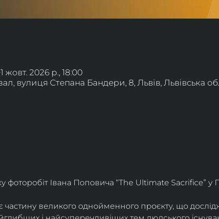
01 жовт. 2026 р., 18:00
л, вулиця Степана Бандери, 8, Львів, Львівська обл
фоторобіт Івана Поповича “The Ultimate Sacrifice” у Г
є частину великого однойменного проєкту, що дослід
айглибших і найсуперечливіших тем людського існува