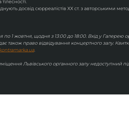
 тілесності.
днують досвід сюрреалістів ХХ ст. з авторськими мето
я по 1 жовтня, щодня з 13:00 до 18:00. Вхід у Галерею о
дає також право відвідування концертного залу. Квит
kontramarka.ua
.
иміщення Львівського органного залу недоступний під 
ІНФОРМАЦІЯ