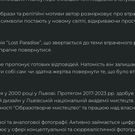
брази та релігійні мотиви автор розмірковує про втрат
 символи постають у новому світлі, відкриваючи прост
 “Lost Paradise”, що звертається до теми втраченого ра
 прагне повернутися.
” не пропонує готових відповідей. Натомість він залиша
и собі сам: чи здатна жертва повернути те, що було в
у 2000 році у Львові. Протягом 2017-2023 рр. здобув с
 дизайн у Львівській національній академії мистецтв.
ьності "Образотворче мистецтво" та працюю над влас
ї та аналогової фотографії. Активно займається циф
цює у сфері концептуальної та сюрреалістичної фотогр