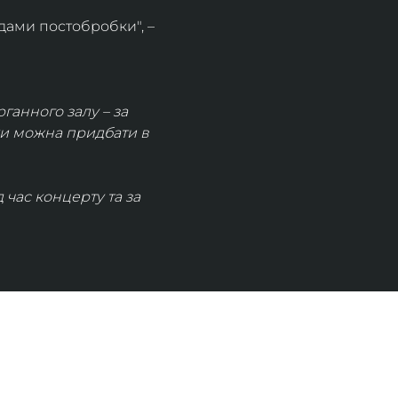
дами постобробки", – 
рганного залу – за 
ки можна придбати в 
час концерту та за 
КОНТАКТИ