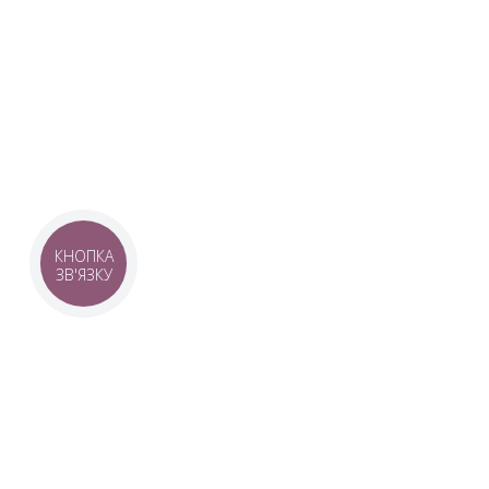
Наша команда з 2019 року реалізує загальнонаці
стратегію промоції української музики Ukrainian L
це:
–
Ukrainian Live Classic
– перший у світі мобільни
українською класикою, медіаплатформа зі стаття
композиторів та твори.
–
YouTube-канал Ukrainian Live Classic
– професій
української музики та українських музикантів.
–
Ukrainian Scores
– онлайн-бібліотека нот украї
композиторів.
КНОПКА
ЗВ'ЯЗКУ