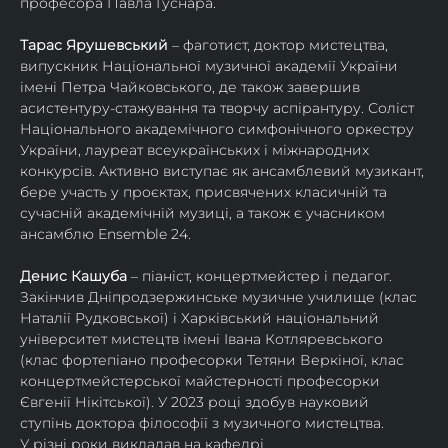
професора Павла Гуснара.
Тарас Ярушевський
 – фаготист, доктор мистецтва, 
випускник Національної музичної академії України 
імені Петра Чайковського, де також завершив 
асистентуру-стажування та творчу аспірантуру. Соліст 
Національного академічного симфонічного оркестру 
України, лауреат всеукраїнських і міжнародних 
конкурсів. Активно виступає як ансамблевий музикант, 
бере участь у проєктах, присвячених класичній та 
сучасній академічній музиці, а також є учасником 
ансамблю Ensemble 24.
Денис Кашуба
 – піаніст, концертмейстер і педагог. 
Закінчив Дніпродзержинське музичне училище (клас 
Наталії Рудковської) і Харківський національний 
університет мистецтв імені Івана Котляревського 
(клас фортепіано професорки Тетяни Веркіної, клас 
концертмейстерської майстерності професорки 
Євгенії Нікітської). У 2023 році здобув науковий 
ступінь доктора філософії з музичного мистецтва.
У різні роки викладав на кафедрі 