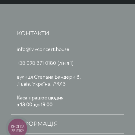
КОНТАКТИ
info@lvivconcert.house
+38 098 871 0180 (лінія 1)
вулиця Степана Бандери 8,
Львів, Україна, 79013
Каса працює щодня
з 13:00 до 19:00
ІНФОРМАЦІЯ
КНОПКА
ЗВ'ЯЗКУ