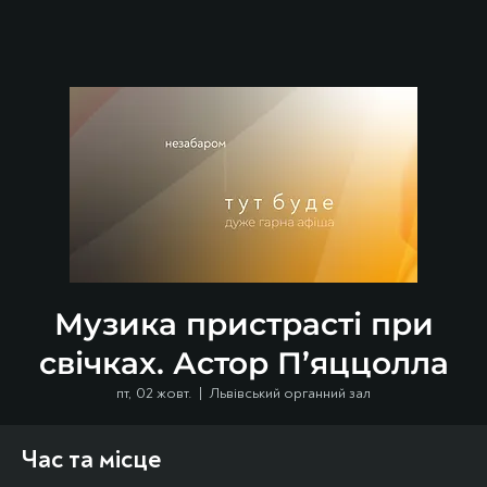
Музика пристрасті при
свічках. Астор П’яццолла
пт, 02 жовт.
  |  
Львівський органний зал
Час та місце