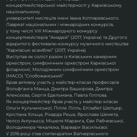
концертмейстерської майстерності у Харківському 
національному
університеті мистецтв імені Івана Котляревського. 
Лавреат національних і міжнародних конкурсів,
у тому числі VIII Міжнародного конкурсу 
концертмейстерів “Амадей” (2017, Україна) та Другого
відкритого фестивалю-конкурсу музичного мистецтва 
“Харківські асамблеї” (2017, Україна).
Виступав як соліст разом із Київським камерним 
оркестром, симфонічним оркестром Харківської
філармонії, Молодіжним симфонічним оркестром 
(МАСО) “Слобожанський”.
Брав активну участь у майстер-класах професорів 
Вольфганга Манца, Дмитра Башкірова, Дмитра
Алексєєва, Сергія Едельмана, Павла Гілілова.
Як концертмейстер брав участь у майстер-класах 
Ольги Кульчинської, Пілле Лілль, Елізабет Шютцер, 
Крістіана Хільца, Ріхарда Реша, Ярослава Шемета, 
Челсо Антуньєса, Мішеля Маранга, Єви Рабчевської, 
Володимира Чекалюка, Варвари Васильєвої.
У 2016 році став стипендіатом Ваґнерівського 