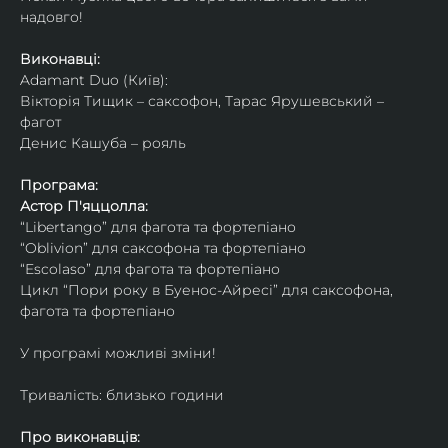
надовго!
Виконавці: 
Adamant Duo (Київ): 
Вікторія Тищик – саксофон, Тарас Ярушевський – 
фагот
Денис Кашуба – рояль
Програма:
Астор П'яццолла:
“Libertango” для фагота та фортепіано
“Oblivion” для саксофона та фортепіано
“Escolaso” для фагота та фортепіано
Цикл “Пори року в Буенос-Айресі” для саксофона, 
фагота та фортепіано
У програмі можливі зміни!
Тривалість: близько години
Про виконавців: