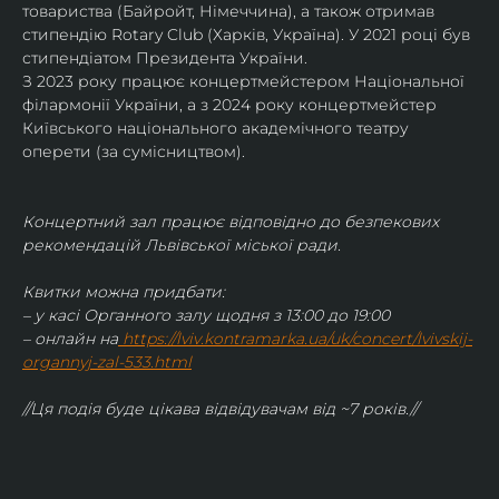
товариства (Байройт, Німеччина), а також отримав
стипендію Rotary Club (Харків, Україна). У 2021 році був 
стипендіатом Президента України. 
З 2023 року працює концертмейстером Національної 
філармонії України, а з 2024 року концертмейстер 
Київського національного академічного театру 
оперети (за сумісництвом).
Концертний зал працює відповідно до безпекових 
рекомендацій Львівської міської ради.
Квитки можна придбати:
– у касі Органного залу щодня з 13:00 до 19:00
– онлайн на
https://lviv.kontramarka.ua/uk/concert/lvivskij-
organnyj-zal-533.html
//Ця подія буде цікава відвідувачам від ~7 років.//