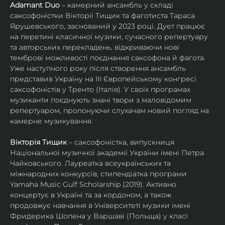
Adamant Duo
 – камерний ансамбль у складі 
саксофоністки Вікторії Тищик та фаготиста Тараса 
Ярушевського, заснований у 2023 році. Дует працює 
на перетині класичної музики, сучасного репертуару 
та авторських перекладень, відкриваючи нові 
темброві можливості поєднання саксофона й фагота. 
Уже наступного року після створення ансамбль 
представив Україну на ІІІ Європейському конгресі 
саксофоністів у Тренто (Італія). У своїх програмах 
музиканти поєднують знані твори з маловідомим 
репертуаром, пропонуючи слухачам новий погляд на 
камерне музикування.
Вікторія Тищик
 – саксофоністка, випускниця 
Національної музичної академії України імені Петра 
Чайковського. Лауреатка всеукраїнських та 
міжнародних конкурсів, стипендіатка програми 
Yamaha Music Gulf Scholarship (2019). Активно 
концертує в Україні та за кордоном, а також 
продовжує навчання в Університеті музики імені 
Фридерика Шопена у Варшаві (Польща) у класі 