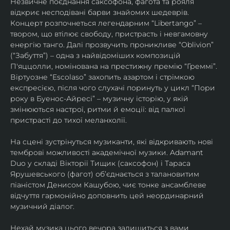
Незвичне поєднання саксофона, фагота та рояля 
відкриє несподівані барви знайомих шедеврів. 
Концерт розпочнеться легендарним “Libertango” – 
твором, що втілює свободу, пристрасть і невгамовну 
енергію танго. Далі прозвучить проникливе “Oblivion” 
(“Забуття”) – одна з найвідоміших композицій 
П'яццолли, номінована на престижну премію “Греммі”. 
Віртуозне “Escolaso” захопить азартом і стрімкою 
експресією, після чого слухачі поринуть у цикл “Пори 
року в Буенос-Айресі” – музичну історію, у якій 
змінюються настрої, ритми й емоції: від палкої 
пристрасті до тихої меланхолії. 
На сцені зустрінуться музиканти, які відкривають нові 
темброві можливості академічної музики. Adamant 
Duo у складі Вікторії Тищик (саксофон) і Тараса 
Ярушевського (фагот) об’єднається з талановитим 
піаністом Денисом Кашубою, чиє тонке ансамблеве 
відчуття гармонійно доповнить цей неординарний 
музичний діалог.
Нехай музика цього вечора залишиться з вами 