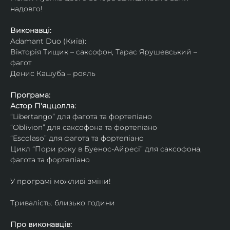
надовго!
Виконавці: 
Adamant Duo (Київ): 
Вікторія Тищик – саксофон, Тарас Ярушевський – 
фагот
Денис Кашуба – рояль
Програма:
Астор П'яццолла:
“Libertango” для фагота та фортепіано
“Oblivion” для саксофона та фортепіано
“Escolaso” для фагота та фортепіано
Цикл “Пори року в Буенос-Айресі” для саксофона, 
фагота та фортепіано
У програмі можливі зміни!
Тривалість: близько години
Про виконавців: