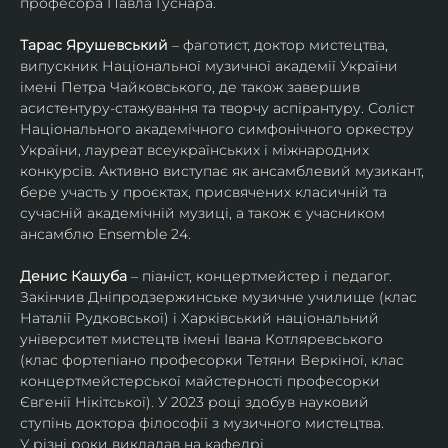
професора Павла Гуснара.
Тарас Ярушевський
 – фаготист, доктор мистецтва, 
випускник Національної музичної академії України 
імені Петра Чайковського, де також завершив 
асистентуру-стажування та творчу аспірантуру. Соліст 
Національного академічного симфонічного оркестру 
України, лауреат всеукраїнських і міжнародних 
конкурсів. Активно виступає як ансамблевий музикант, 
бере участь у проєктах, присвячених класичній та 
сучасній академічній музиці, а також є учасником 
ансамблю Ensemble 24.
Денис Кашуба
 – піаніст, концертмейстер і педагог. 
Закінчив Дніпродзержинське музичне училище (клас 
Наталії Рудковської) і Харківський національний 
університет мистецтв імені Івана Котляревського 
(клас фортепіано професорки Тетяни Веркіної, клас 
концертмейстерської майстерності професорки 
Євгенії Нікітської). У 2023 році здобув науковий 
ступінь доктора філософії з музичного мистецтва.
У різні роки викладав на кафедрі 