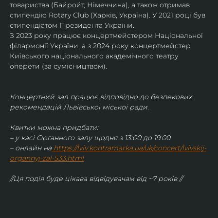
товариства (Байройт, Німеччина), а також отримав
стипендію Rotary Club (Харків, Україна). У 2021 році був 
стипендіатом Президента України. 
З 2023 року працює концертмейстером Національної 
філармонії України, а з 2024 року концертмейстер 
Київського національного академічного театру 
оперети (за сумісництвом).
Концертний зал працює відповідно до безпекових 
рекомендацій Львівської міської ради.
Квитки можна придбати:
– у касі Органного залу щодня з 13:00 до 19:00
– онлайн на
https://lviv.kontramarka.ua/uk/concert/lvivskij-
organnyj-zal-533.html
//Ця подія буде цікава відвідувачам від ~7 років.//