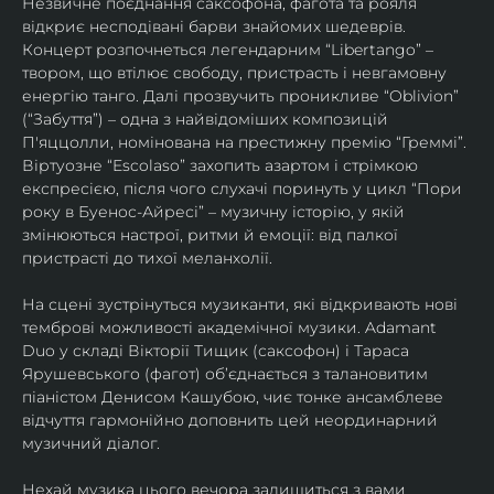
Незвичне поєднання саксофона, фагота та рояля 
відкриє несподівані барви знайомих шедеврів. 
Концерт розпочнеться легендарним “Libertango” – 
твором, що втілює свободу, пристрасть і невгамовну 
енергію танго. Далі прозвучить проникливе “Oblivion” 
(“Забуття”) – одна з найвідоміших композицій 
П'яццолли, номінована на престижну премію “Греммі”. 
Віртуозне “Escolaso” захопить азартом і стрімкою 
експресією, після чого слухачі поринуть у цикл “Пори 
року в Буенос-Айресі” – музичну історію, у якій 
змінюються настрої, ритми й емоції: від палкої 
пристрасті до тихої меланхолії. 
На сцені зустрінуться музиканти, які відкривають нові 
темброві можливості академічної музики. Adamant 
Duo у складі Вікторії Тищик (саксофон) і Тараса 
Ярушевського (фагот) об’єднається з талановитим 
піаністом Денисом Кашубою, чиє тонке ансамблеве 
відчуття гармонійно доповнить цей неординарний 
музичний діалог.
Нехай музика цього вечора залишиться з вами 