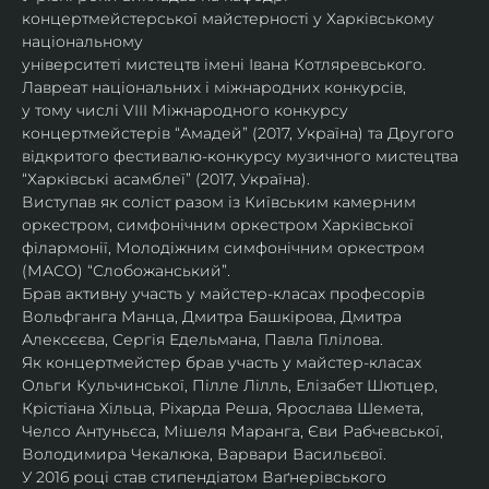
концертмейстерської майстерності у Харківському 
національному
університеті мистецтв імені Івана Котляревського. 
Лавреат національних і міжнародних конкурсів,
у тому числі VIII Міжнародного конкурсу 
концертмейстерів “Амадей” (2017, Україна) та Другого
відкритого фестивалю-конкурсу музичного мистецтва 
“Харківські асамблеї” (2017, Україна).
Виступав як соліст разом із Київським камерним 
оркестром, симфонічним оркестром Харківської
філармонії, Молодіжним симфонічним оркестром 
(МАСО) “Слобожанський”.
Брав активну участь у майстер-класах професорів 
Вольфганга Манца, Дмитра Башкірова, Дмитра
Алексєєва, Сергія Едельмана, Павла Гілілова.
Як концертмейстер брав участь у майстер-класах 
Ольги Кульчинської, Пілле Лілль, Елізабет Шютцер, 
Крістіана Хільца, Ріхарда Реша, Ярослава Шемета, 
Челсо Антуньєса, Мішеля Маранга, Єви Рабчевської, 
Володимира Чекалюка, Варвари Васильєвої.
У 2016 році став стипендіатом Ваґнерівського 