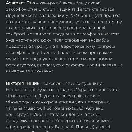
Adamant Duo
 – камерний ансамбль у складі 
саксофоністки Вікторії Тищик та фаготиста Тараса 
Ярушевського, заснований у 2023 році. Дует працює 
на перетині класичної музики, сучасного репертуару 
та авторських перекладень, відкриваючи нові 
темброві можливості поєднання саксофона й фагота. 
Уже наступного року після створення ансамбль 
представив Україну на ІІІ Європейському конгресі 
саксофоністів у Тренто (Італія). У своїх програмах 
музиканти поєднують знані твори з маловідомим 
репертуаром, пропонуючи слухачам новий погляд на 
камерне музикування.
Вікторія Тищик
 – саксофоністка, випускниця 
Національної музичної академії України імені Петра 
Чайковського. Лауреатка всеукраїнських та 
міжнародних конкурсів, стипендіатка програми 
Yamaha Music Gulf Scholarship (2019). Активно 
концертує в Україні та за кордоном, а також 
продовжує навчання в Університеті музики імені 
Фридерика Шопена у Варшаві (Польща) у класі 