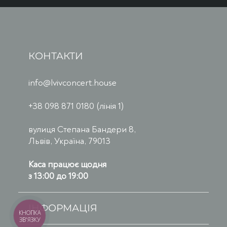
КОНТАКТИ
info@lvivconcert.house
+38 098 871 0180 (лінія 1)
вулиця Степана Бандери 8,
Львів, Україна, 79013
Каса працює щодня
з 13:00 до 19:00
ІНФОРМАЦІЯ
КНОПКА
ЗВ'ЯЗКУ