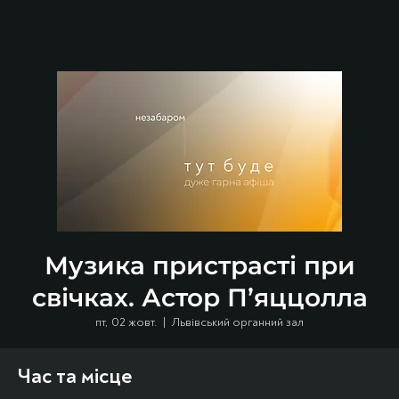
Музика пристрасті при
свічках. Астор П’яццолла
пт, 02 жовт.
  |  
Львівський органний зал
Час та місце