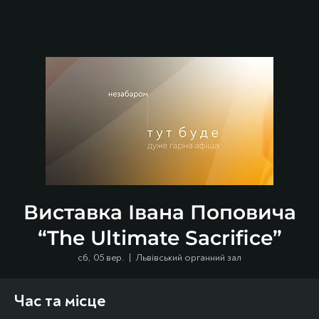
Виставка Івана Поповича
“The Ultimate Sacrifice”
сб, 05 вер.
  |  
Львівський органний зал
Час та місце