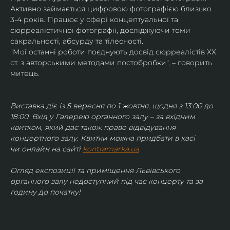
Активно займається цифровою фотографією близько 
3-4 років. Працює у сфері концептуальної та 
сюрреалістичної фотографії, досліджуючи теми 
сакральності, абсурду та тілесності.
"Мої останні роботи поєднують досвід сюрреалістів ХХ 
ст. з авторськими методами постобробки", – говорить 
митець.
Виставка діє із 5 вересня по 1 жовтня, щодня з 13:00 до 
18:00. Вхід у Галерею органного залу – за вхідним 
квитком, який дає також право відвідування 
концертного залу. Квитки можна придбати в касі 
чи онлайн на сайті 
kontramarka.ua
.
Огляд експозиції та приміщення Львівського 
органного залу недоступний під час концерту та за 
годину до початку!