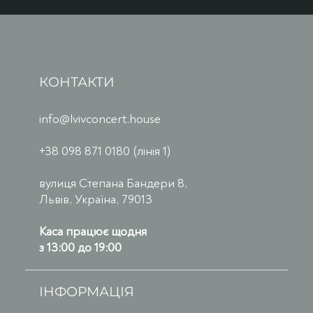
КОНТАКТИ
info@lvivconcert.house
+38 098 871 0180 (лінія 1)
вулиця Степана Бандери 8,
Львів, Україна, 79013
Каса працює щодня
з 13:00 до 19:00
ІНФОРМАЦІЯ