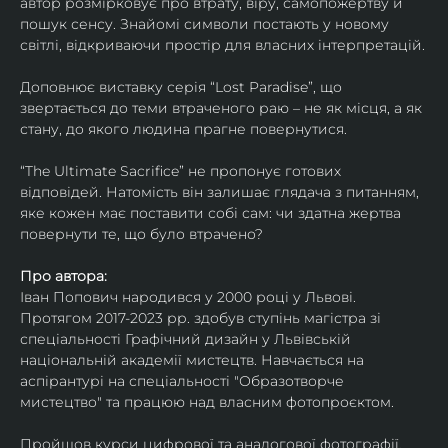
автор розмірковує про втрату, віру, самопожертву й 
пошук сенсу. Знайомі символи постають у новому 
світлі, відкриваючи простір для власних інтерпретацій.
Доповнює виставку серія “Lost Paradise”, що 
звертається до теми втраченого раю – не як місця, а як 
стану, до якого людина прагне повернутися.
“The Ultimate Sacrifice” не пропонує готових 
відповідей. Натомість він залишає глядача з питанням, 
яке кожен має поставити собі сам: чи здатна жертва 
повернути те, що було втрачено?
Про автора:
Іван Попович народився у 2000 році у Львові. 
Протягом 2017-2023 рр. здобув ступінь магістра зі 
спеціальності Графічний дизайн у Львівській 
національній академії мистецтв. Навчається на 
аспірантурі на спеціальності "Образотворче 
мистецтво" та працюю над власним фотопроєктом.
Пройшов курси цифрової та аналогової фотографії. 