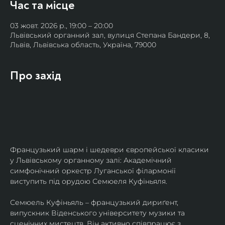
Час та місце
03 жовт. 2026 р., 19:00 – 20:00
Львівський органний зал, вулиця Степана Бандери, 8,
Львів, Львівська область, Україна, 79000
Про захід
Французький шарм і шедеври європейської класики 
у Львівському органному залі: Академічний 
симфонічний оркестр Луганської філармонії 
виступить під орудою Семюеля Куфіньяля.
Семюель Куфіньяль – французький дириґент, 
випускник Віденського університету музики та 
сценічних мистецтв. Він активно співпрацює з 