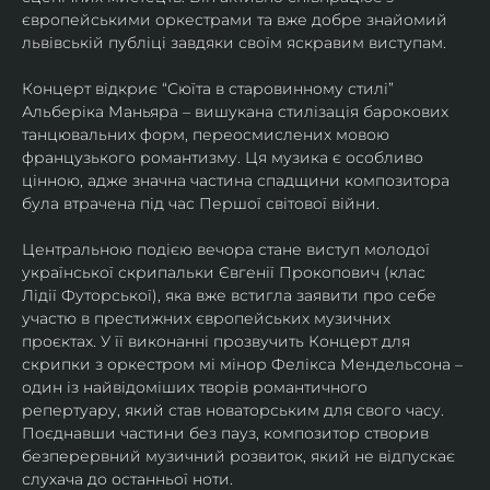
європейськими оркестрами та вже добре знайомий 
львівській публіці завдяки своїм яскравим виступам. 
Концерт відкриє “Сюїта в старовинному стилі” 
Альберіка Маньяра – вишукана стилізація барокових 
танцювальних форм, переосмислених мовою 
французького романтизму. Ця музика є особливо 
цінною, адже значна частина спадщини композитора 
була втрачена під час Першої світової війни. 
Центральною подією вечора стане виступ молодої 
української скрипальки Євгенії Прокопович (клас 
Лідії Футорської), яка вже встигла заявити про себе 
участю в престижних європейських музичних 
проєктах. У її виконанні прозвучить Концерт для 
скрипки з оркестром мі мінор Фелікса Мендельсона – 
один із найвідоміших творів романтичного 
репертуару, який став новаторським для свого часу. 
Поєднавши частини без пауз, композитор створив 
безперервний музичний розвиток, який не відпускає 
слухача до останньої ноти. 