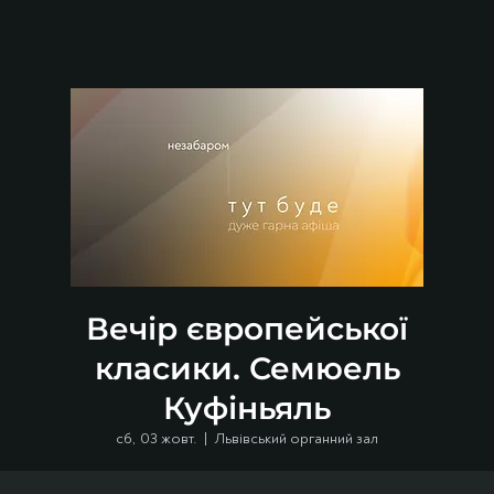
Вечір європейської
класики. Семюель
Куфіньяль
сб, 03 жовт.
  |  
Львівський органний зал