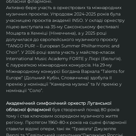
обласній філармонії.
Активно бере участь в оркестрових та міжнародних 
музичних проєктах. Упродовж 2024-2025 років була 
учасницею проєктів академії INSO. У складі оркестру 
ліцею виступала на 35-му Саксонському фестивалі 
Моцарта в Хемніці (Німеччина), а у 2025 році 
долучилася до європейського музичного проєкту 
“TANGO PUR! – European Summer Philharmonic and 
Choir”. У 2026 році взяла участь у майстер-класах 
International Music Academy FORTE у Лієрі (Бельгія).
Є лауреаткою міжнародних конкурсів. На 29-му 
Міжнародному конкурсі Богдана Вархала “Talents for 
Europe” (Дольний Кубін, Словаччина) здобула ІІ 
премію у номінації “Камерна музика” та IV премію у 
номінації “Соло”.
Академічний симфонічний оркестр Луганської 
обласної філармонії
 був створений понад 80 років 
тому і став ключовим осередком музичного життя 
регіону. Протягом 1960–80-х років на сцені філармонії 
ставили відомі опери, такі як "Травіата" Джузеппе 
Верді та "Севільський цирульник"Джоаккіно Россіні. 