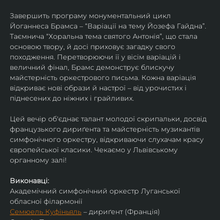
Завершить програму монументальний цикл 
Йоганнеса Брамса – “Варіації на тему Йозефа Гайдна”. 
Таємнича “Хоральна тема святого Антонія”, що стала 
основою твору, й досі приховує загадку свого 
походження. Перетворюючи її у вісім варіацій і 
величний фінал, Брамс демонструє блискучу 
майстерність оркестрового письма. Кожна варіація 
відкриває нові образи й настрої – від урочистих і 
піднесених до ніжних і грайливих. 
Цей вечір об'єднає талант молодої скрипальки, досвід 
французького дириґента та майстерність музикантів 
симфонічного оркестру, відкриваючи слухачам красу 
європейської класики. Чекаємо у Львівському 
органному залі!
Виконавці:
Академічний симфонічний оркестр Луганської 
обласної філармонії
Семюель Куфіньяль
 – дириґент (Франція)