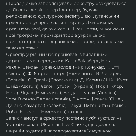
і Тарас Демко запропонували оркестру евакуюватися 
до Львова, де він тепер і дотепер, будучи 
релокованою культурною інституцією. Луганський 
оркестр регулярно дає концерти у Львівському 
органному залі, даючи успішні концерти, виконуючи 
нові програми, прем’єри творів українських 
композиторів та співпрацюючи з хором, органістами 
та вокалістами.
Оркестр у різний час працював із видатними 
дириґентами, серед яких: Карл Еліазберг, Натан 
Рахлін, Стефан Турчак, Володимир Кожухар, К. Етті 
(Австрія), Ф. Моргенштерн (Німеччина), В. Ленардс 
(Бельгія), О. Трглік (Словаччина), Д. Клайн (США), Курт 
Шмід (Австрія), Євген Тутевич (Україна), П’єр Піхлєр, 
Назар Яцків (Німеччина), Богдан Пущак (Україна), 
Хосе Вісенто Перес (Іспанія), Вінстон Фогель (США), 
Лучано Камарго (Бразилія), Такуя Шигешита (Японія), 
Робін Енгелен (Німеччина) та інші.
Записи виступів оркестру постійно публікуються на 
YouTube-каналі Ukrainian Live Classic, що дозволяє 
ширшій аудиторії насолоджуватися їх музикою​.