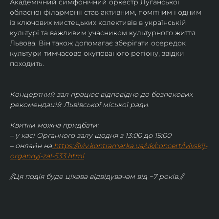
Академічний симфонічний оркестр Луганської 
обласної філармонії став активним, помітним і одним 
із ключових мистецьких колективів в українській 
культурі та важливим учасником культурного життя 
Львова. Він також допомагає зберігати осередок 
культури тимчасово окупованого регіону, звідки 
походить.
Концертний зал працює відповідно до безпекових 
рекомендацій Львівської міської ради.
Квитки можна придбати:
– у касі Органного залу щодня з 13:00 до 19:00
– онлайн на
https://lviv.kontramarka.ua/uk/concert/lvivskij-
organnyj-zal-533.html
//Ця подія буде цікава відвідувачам від ~7 років.//