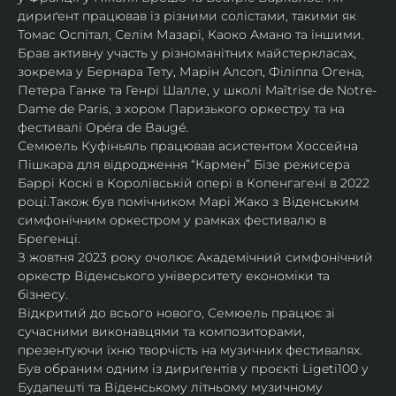
дириґент працював із різними солістами, такими як 
Томас Оспітал, Селім Мазарі, Каоко Амано та іншими. 
Брав активну участь у різноманітних майстеркласах, 
зокрема у Бернара Тету, Марін Алсоп, Філіппа Огена, 
Петера Ганке та Генрі Шалле, у школі Maîtrise de Notre-
Dame de Paris, з хором Паризького оркестру та на 
фестивалі Opéra de Baugé.
Семюель Куфіньяль працював асистентом Хоссейна 
Пішкара для відродження “Кармен” Бізе режисера 
Баррі Коскі в Королівській опері в Копенгагені в 2022 
році.Також був помічником Марі Жако з Віденським 
симфонічним оркестром у рамках фестивалю в 
Брегенці. 
З жовтня 2023 року очолює Академічний симфонічний 
оркестр Віденського університету економіки та 
бізнесу.
Відкритий до всього нового, Семюель працює зі 
сучасними виконавцями та композиторами, 
презентуючи їхню творчість на музичних фестивалях. 
Був обраним одним із дириґентів у проєкті Ligeti100 у 
Будапешті та Віденському літньому музичному 