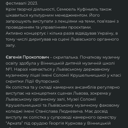
фестивалі 2023.
Крім творчої діяльності, Семюель Куфіньяль також 
цікавиться культурним менеджментом. Його 
запрошують виступати з лекціями на теми, пов’язані з 
проведенням та управлінням проєктами.
Активно концертує і кілька разів відвідував Україну, в 
тому числі дириґував на сцені Львівського органного 
залу. 
Євгенія Прокопович
 – скрипалька. Початкову музичну 
освіту здобула у Вінницькій дитячій музичній школі 
№1. Наразі навчається у Львівському державному 
музичному ліцеї імені Соломії Крушельницької у класі 
скрипки Лідії Футорської.
Як солістка та у складі камерних ансамблів регулярно 
виступає на концертних сценах Львова, зокрема у 
Львівському органному залі, Музеї Соломії 
Крушельницької та Львівському музичному фаховому 
коледжі імені Станіслава Людкевича. Має досвід 
виступу як солістка у супроводі камерного оркестру 
“Арката” під орудою Георгія Куркова у Вінницькій 