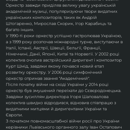
Оркестр завжди приділяв велику увагу українській 
академічній музиці, популяризуючи твори видатних 
українських композиторів, таких як Андрій 
Штогаренко, Мирослав Скорик, Ігор Карабиць та 
багато інших.
У 1990-ті роки оркестр успішно гастролював Україною, 
а з 1999 року розпочав міжнародні турне, виступаючи в 
Італії, Іспанії, Австрії, Швеції, Бельгії, Франції, 
Німеччині, Данії, Японії, Китаї та Норвегії. У 2002 році 
колектив очолив австрійський диригент і композитор 
Курт Шмід, завдяки якому почався новий етап 
розвитку оркестру. У 2006 році симфонічний 
оркестр отримав звання "Академічний".
Після початку війни на сході України у 2014 році 
оркестр був змушений переїхати до Сєвєродонецька. 
Завдяки зусиллям директора Ігоря Шаповалова 
колектив швидко відродився, відновив співпрацю з 
видатними митцями й диригентами України та 
Європи.
З початком повномасштабної війни росії про України 
керівники Львівського органного залу Іван Остапович 