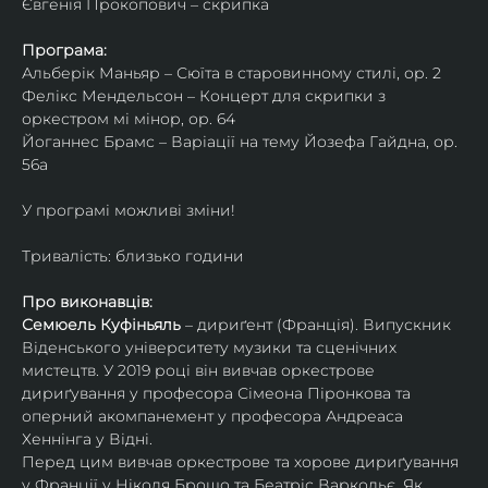
Євгенія Прокопович – скрипка
Програма:
Альберік Маньяр – Сюїта в старовинному стилі, ор. 2
Фелікс Мендельсон – Концерт для скрипки з 
оркестром мі мінор, ор. 64
Йоганнес Брамс – Варіації на тему Йозефа Гайдна, ор. 
56a
У програмі можливі зміни!
Тривалість: близько години
Про виконавців:
Семюель Куфіньяль
 – дириґент (Франція). Випускник 
Віденського університету музики та сценічних 
мистецтв. У 2019 році він вивчав оркестрове 
дириґування у професора Сімеона Піронкова та 
оперний акомпанемент у професора Андреаса 
Хеннінга у Відні.
Перед цим вивчав оркестрове та хорове дириґування 
у Франції у Ніколя Брошо та Беатріс Варкольє. Як 