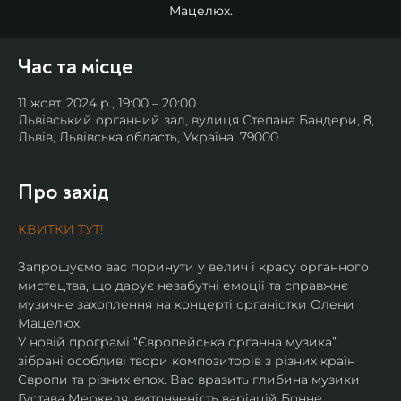
Мацелюх.
Час та місце
11 жовт. 2024 р., 19:00 – 20:00
Львівський органний зал, вулиця Степана Бандери, 8,
Львів, Львівська область, Україна, 79000
Про захід
КВИТКИ ТУТ!
Запрошуємо вас поринути у велич і красу органного 
мистецтва, що дарує незабутні емоції та справжнє 
музичне захоплення на концерті органістки Олени 
Мацелюх.
У новій програмі “Європейська органна музика” 
зібрані особливі твори композиторів з різних країн 
Європи та різних епох. Вас вразить глибина музики 
Густава Меркеля, витонченість варіацій Бонне, 