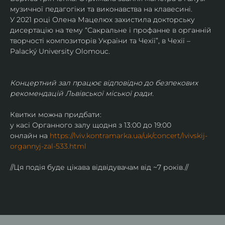
музичної педагогіки та виконавства на клавесині.
У 2021 році Олена Мацелюх захистила докторську 
дисертацію на тему “Сакральне і профанне в органній 
творчості композиторів України та Чехії”, в Чехії – 
Palacký University Olomouc.
Концертний зал працює відповідно до безпекових 
рекомендацій Львівської міської ради.
Квитки можна придбати:
у касі Органного залу щодня з 13:00 до 19:00
онлайн на 
https://lviv.kontramarka.ua/uk/concert/lvivskij-
organnyj-zal-533.html
//Ця подія буде цікава відвідувачам від ~7 років.//