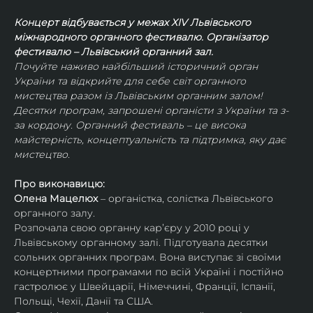
Концерт відбувається у межах ХIV Львівського 
міжнародного органного фестивалю. Організатор 
фестивалю – Львівський органний зал.
Почуйте наживо найбільший історичний орган 
України та відкрийте для себе світ органного 
мистецтва разом із Львівським органним залом! 
Десятки програм, запрошені органісти з України та з-
за кордону. Органний фестиваль – це висока 
майстерність, концептуальність та підтримка, яку дає 
мистецтво.
Про виконавицю:
Олена Мацелюх
 – органістка, солістка Львівського 
органного залу.
Розпочала свою органну кар’єру у 2010 році у 
Львівському органному залі. Підготувала десятки 
сольних органних програм. Вона виступає зі своїми 
концертними програмами по всій Україні і постійно 
гастролює у Швейцарії, Німеччині, Франції, Іспанії, 
Польщі, Чехії, Данії та США.