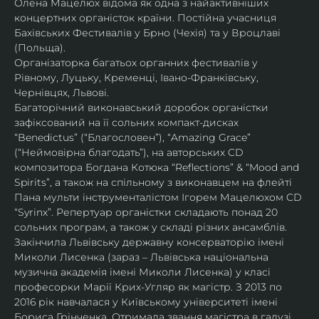
Олена Мацелюх відома як одна з найактивніших 
концертних органісток країни. Постійна учасниця 
Бахівських Фестивалів у Брно (Чехія) та у Вроцлаві 
(Польща).
Організаторка багатьох органних фестивалів у 
Рівному, Луцьку, Кременці, Івано-Франківську, 
Чернівцях, Львові.
Багаторічний виконавський доробок органістки 
зафіксований на її сольних компакт-дисках 
“Benedictus” (“Благословен”), “Amazing Grace” 
(“Неймовірна благодать”), на авторських CD 
композитора Богдана Котюка “Reflections” & “Mood and 
Spirits”, а також на спільному з виконавцем на флейті 
Пана мульти інструменталістом Ігорем Мацелюхом CD 
“Syrinx”. Репертуар органістки складають понад 20 
сольних програм, а також у складі різних ансамблів.
Закінчила Львівську державну консерваторію імені 
Миколи Лисенка (зараз – Львівська національна 
музична академія імені Миколи Лисенка) у класі 
професорки Марії Крих-Угляр як магістр. З 2013 по 
2016 рік навчалася у Київському університеті імені 
Бориса Грінченка. Отримала звання магістра в галузі 