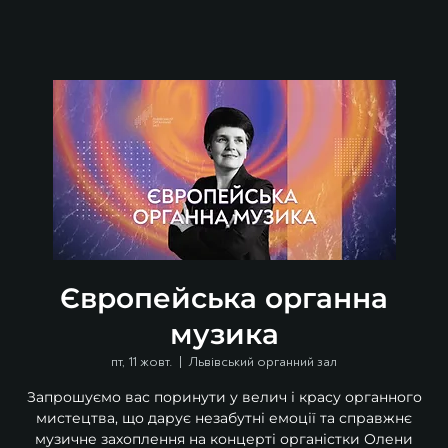
Європейська органна
музика
пт, 11 жовт.
  |  
Львівський органний зал
Запрошуємо вас поринути у велич і красу органного
мистецтва, що дарує незабутні емоції та справжнє
музичне захоплення на концерті органістки Олени