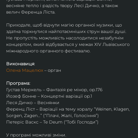
весняне тепло і радість твору Лесі Дичко, а також 
велич Ференца Ліста.
Приходьте, щоб відчути магію органної музики, що 
здатна торкнутися найпотаємніших струн вашої душі. 
Не пропустіть можливість насолодитися незабутнім 
концертом, який відбувається у межах ХIV Львівського 
міжнародного органного фестивалю.
Виконавиця
:
Олена Мацелюх
 – орган
Програма:
Густав Меркель – Фантазія ре мінор, op.176
Йозеф Бонне – Концертні варіації op.1
Леся Дичко – Веснянки
Ференц Ліст – Варіації на тему хоралу “Weinen, Klagen, 
Sorgen, Zagen…” (“Плачі, Жалі, Голосіння”)
Петеріс Васкс – Te Deum (“Тобі Господи”)
У програмі можливі зміни.