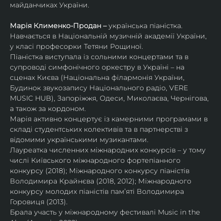
майданчиках України.
Марія Клименко-Продан – 
українська піаністка.
Навчається в Національній музичній академії України, 
у класі професорки Тетяни Рощиної.
Піаністка виступала із сольними концертами та в 
супроводі симфонічного оркестру в Україні – на 
сценах Києва (Національна філармонія України, 
Будинок звукозапису Національного радіо, VERE 
MUSIC HUB), Запоріжжя, Одеси, Миколаєва, Чернігова, 
а також за кордоном.
Марія активно концертує із камерними програмами в 
складі студентських колективів та в партнерстві з 
відомими українськими музикантами.
Лауреатка численних міжнародних конкурсів – у тому 
числі Київського міжнародного фортепіанного 
конкурсу (2018); Міжнародного конкурсу піаністів 
Володимира Крайнєва (2018, 2012); Міжнародного 
конкурсу молодих піаністів пам’яті Володимира 
Горовиця (2013).
Брала участь у міжнародному фестивалі Music in the 