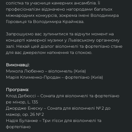
солістка та учасниця камерних ансамблів. Її 
професіоналізм відзначено нагородами багатьох 
міжнародних конкурсів, зокрема імені Володимира 
Горовиця та Володимира Крайнєва.
Запрошуємо вас зупинитися та відчути момент на 
концерті камерної музики у Львівському органному 
залі. Нехай цей діалог віолончелі та фортепіано стане 
для вас джерелом натхнення та спокою.
Виконавці:
Микола Любенко – віолончель (Київ)
Марія Клименко-Продан – фортепіано (Київ)
Програма:
Клод Дебюссі – Соната для віолончелі та фортепіано 
ре мінор, L. 135
Джордже Енеску – Соната для віолончелі № 2 до 
мажор, ор. 26 № 2
Надія Буланже – Три п’єси для віолончелі та 
фортепіано