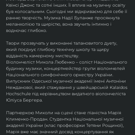
Квінсі Джонс та сотні інших. Її вплив на музичну освіту 
був колосальним. Сьогодні ми відкриваємо для себе її 
ранню творчість. Музика Надії Буланже просякнута 
меланхолією та щирістю, вона звучить інтимно і 
водночас глибоко.
Твори прозвучать у виконанні талановитого дуету, 
який поєднує глибоку технічну школу та щиру 
відданість камерному мистецтву.
Віолончеліст Микола Любенко – соліст Національного 
будинку музики, концертмейстер групи віолончелей 
Національного симфонічного оркестру України. 
Випускник Одеської музичної академії імені Антоніни 
Нежданової, який стажування у швейцарській Kalaidos 
Hochschule під керівництвом видатного віолончеліста 
Юліуса Бергера.
Партнеркою Миколи на сцені стане піаністка Марія 
Клименко-Продан. Студентка Національної музичної 
академії України (клас професорки Тетяни Рощиної), 
Марія вже має значний досвід концертування як 