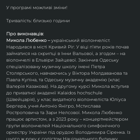
У програмі можливі зміни!
Тривалість: близько години
Про виконавців:
Микола Любенко – 
український віолончеліст. 
Народився в місті Кривий Ріг. У віці п’яти років почав 
займатися на скрипці в Інни Вальової, а згодом – на 
віолончелі в Ельвіри Зайцевої. Закінчив Одеську 
спеціалізовану музичну школу імені Петра 
Столярського, навчаючись у Віктора Молдаванова та 
Павла Купіна, та Одеську музичну академію (клас 
Валерія Казакова). На другому курсі Микола вступив 
до приватної академії Kalaidos hochschule 
(Швейцарія), у клас видатного віолончеліста Юліуса 
Бергера, учня Антоніо Янігро, Мстислава 
Ростроповича та Зари Нелсової. Микола Любенко 
працює артистом, а з 2023 року – концертмейстером 
групи віолончелей Національного симфонічного 
оркестру України під орудою Володимира Сіренка. Із 
цього ж року є солістом Національного будинку 