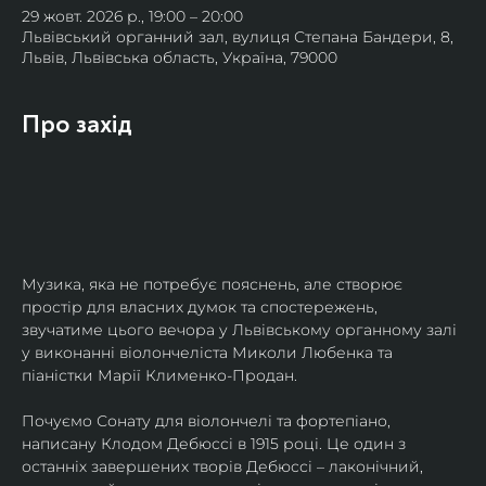
29 жовт. 2026 р., 19:00 – 20:00
Львівський органний зал, вулиця Степана Бандери, 8,
Львів, Львівська область, Україна, 79000
Про захід
Музика, яка не потребує пояснень, але створює 
простір для власних думок та спостережень, 
звучатиме цього вечора у Львівському органному залі 
у виконанні віолончеліста Миколи Любенка та 
піаністки Марії Клименко-Продан.
Почуємо Сонату для віолончелі та фортепіано, 
написану Клодом Дебюссі в 1915 році. Це один з 
останніх завершених творів Дебюссі – лаконічний, 