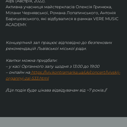
Alps (Австрія, 2022).
Активна учасниця майстеркласів Олексія Гринюка, 
Мілани Чернявської, Романа Лопатинського, Антонія 
Баришевського, які відбувалися в рамках VERE MUSIC 
ACADEMY.
Концертний зал працює відповідно до безпекових 
рекомендацій Львівської міської ради.
Квитки можна придбати:
– у касі Органного залу щодня з 13:00 до 19:00
– онлайн на
https://lviv.kontramarka.ua/uk/concert/lvivskij-
organnyj-zal-533.html
//Ця подія буде цікава відвідувачам від ~7 років.//