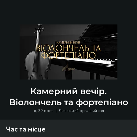
Камерний вечір.
Віолончель та фортепіано
чт, 29 жовт.
  |  
Львівський органний зал
Час та місце