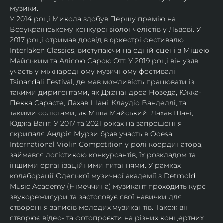
музики.
У 2014 році Микола здобув Першу премію на 
Всеукраїнському конкурсі віолончелістів у Львові. У 
2017 році отримав досвід в оркестрі фестивалю 
Interlaken Classics, виступаючи на одній сцені з Мішею 
Майським та Алісою Сарою Отт. У 2019 році він узяв 
участь у міжнародному музичному фестивалі 
Tsinandali Festival, де мав можливість працювати із 
такими диригентами, як Джанандреа Нозеда, Юкка-
Пекка Сарасте, Лахав Шані, Клаудіо Ванделлі, та 
такими солістами, як Міша Майський, Лахав Шані, 
Юджа Ванг. У 2017 та 2021 роках на запрошення 
скрипаля Андрія Мурзи брав участь в Odesa 
International Violin Competition у ролі координатора, 
займався логістикою конкурсантів, їх розкладом та 
іншими організаційними питаннями. У рамках 
колаборації Одеської музичної академії з Detmold 
Music Academy (Німеччина) музикант проходить курс 
звукорежисури та застосовує свої навички для 
створення записів молодих музикантів. Також він 
створює відео- та фотопроєкти на різних концертних 