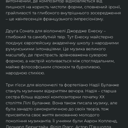
витончений, де композитор відмовляється від 
пишності на користь чистоти форми, сповнений іронії, 
грайливості та глибокого внутрішнього зосередження 
– це квінтесенція французького імпресіонізму.
Друга Соната для віолончелі Джордже Енеску – 
глибокий та самобутній твір. Тут Енеску майстерно 
поєднує європейську академічну школу з народними 
румунськими інтонаціями. Це музика великого 
масштабу, де пристрасть зрівноважена суворою 
формою, а настрій коливається між споглядальним, 
майже філософським спокоєм та бурхливою, 
народною стихією.
Три п’єси для віолончелі та фортепіано Надії Буланже 
стануть музичним відкриттям вечора. Надія – старша 
сестра більш відомої композиторки початку ХХ 
століття Лілі Буланже. Вона також писала музику, але 
була занадто самокритичною до своїх творів, тож 
присвятила своє життя вихованню молодого 
покоління музикантів. Її учнями були Аарон Копленд, 
Леонард Бернстайн, Філіп Ґласс, Астор П’яццолла, 