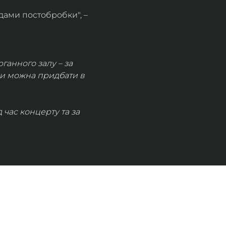
дами постобробки", – 
рганного залу – за 
ки можна придбати в 
час концерту та за 
КОНТАКТИ