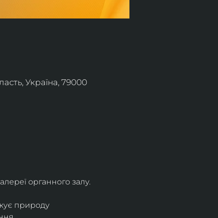
асть, Україна, 79000
алереї органного залу.
жує природу 
ння.