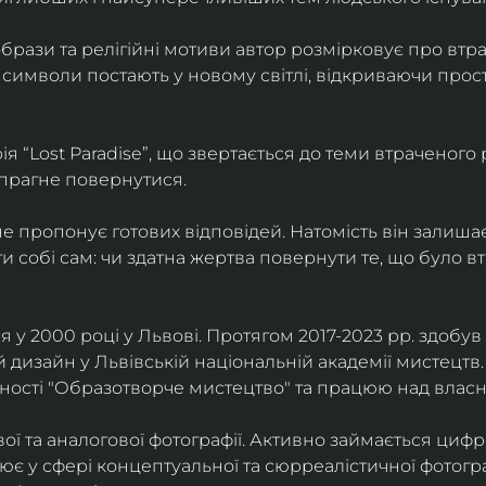
брази та релігійні мотиви автор розмірковує про втрат
 символи постають у новому світлі, відкриваючи прост
 “Lost Paradise”, що звертається до теми втраченого ра
 прагне повернутися.
” не пропонує готових відповідей. Натомість він залиша
и собі сам: чи здатна жертва повернути те, що було в
у 2000 році у Львові. Протягом 2017-2023 рр. здобув с
 дизайн у Львівській національній академії мистецтв.
ьності "Образотворче мистецтво" та працюю над влас
ї та аналогової фотографії. Активно займається циф
цює у сфері концептуальної та сюрреалістичної фотогр