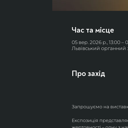
Час та місце
05 вер. 2026 р., 13:00 – 
Львівський органний за
Про захід
Запрошуємо на виставку 
Експозиція представля
жертовності – одну з н