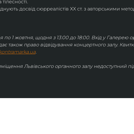
 тілесності.
днують досвід сюрреалістів ХХ ст. з авторськими мето
я по 1 жовтня, щодня з 13:00 до 18:00. Вхід у Галерею о
дає також право відвідування концертного залу. Квит
kontramarka.ua
.
иміщення Львівського органного залу недоступний під 
ІНФОРМАЦІЯ