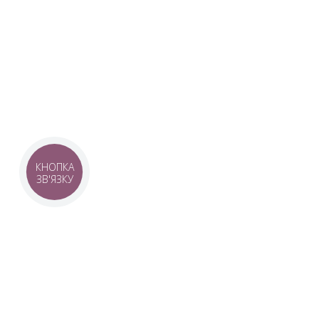
Наша команда з 2019 року реалізує загальнонаці
стратегію промоції української музики Ukrainian L
це:
–
Ukrainian Live Classic
– перший у світі мобільни
українською класикою, медіаплатформа зі стаття
композиторів та твори.
–
YouTube-канал Ukrainian Live Classic
– професій
української музики та українських музикантів.
–
Ukrainian Scores
– онлайн-бібліотека нот украї
композиторів.
КНОПКА
ЗВ'ЯЗКУ