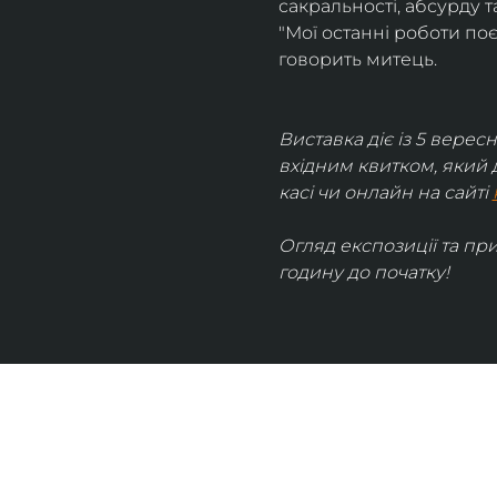
сакральності, абсурду та
"Мої останні роботи поє
говорить митець.
Виставка діє із 5 вересн
вхідним квитком, який 
касі чи онлайн на сайті 
Огляд експозиції та пр
годину до початку!
UKRAINIAN LIVE