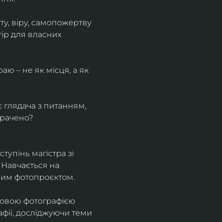
у, віру, самопожертву 
ір для власних 
ю – не як місця, а як 
є глядача з питанням, 
трачено?
тупінь магістра зі 
 Навчається на 
ним фотопроєктом.
ровою фотографією 
афії, досліджуючи теми 