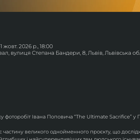
01 жовт. 2026 р., 18:00
л, вулиця Степана Бандери, 8, Львів, Львівська обл
фоторобіт Івана Поповича “The Ultimate Sacrifice” у Г
є частину великого однойменного проєкту, що дослід
айглибших і найсуперечливіших тем людського існува