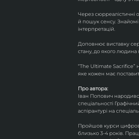
Через сюрреалістичні о
й пошук сенсу. Знайомі
інтерпретацій.
Доповнює виставку серія
стану, до якого людина
“The Ultimate Sacrifice
яке кожен має поставит
Про автора:
Іван Попович народився 
спеціальності Графічний
аспірантурі на спеціал
Пройшов курси цифрово
близько 3-4 років. Пра