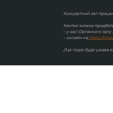
Концертний зал працює 
Квитки можна придбати
– у касі Органного залу 
– онлайн на
https://lviv
//Ця подія буде цікава в
UKRAINIAN LIVE
Наша команда з 2019 року реалізує загальнонаці
стратегію промоції української музики Ukrainian L
це: