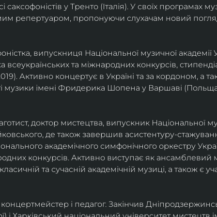
саксофоністів у Тренто (Італія). У своїх програмах м
омим репертуаром, пропонуючи слухачам новий погля
фоністка, випускниця Національної музичної академії У
а всеукраїнських та міжнародних конкурсів, стипенд
(2019). Активно концертує в Україні та за кордоном, а 
і музики імені Фридерика Шопена у Варшаві (Польща)
фаготист, доктор мистецтва, випускник Національної му
йковського, де також завершив асистентуру-стажуванн
ціонального академічного симфонічного оркестру Украї
родних конкурсів. Активно виступає як ансамблевий му
класичній та сучасній академічній музиці, а також є 
ст, концертмейстер і педагог. Закінчив Дніпродзержин
ої) і Харківський національний університет мистецтв ім