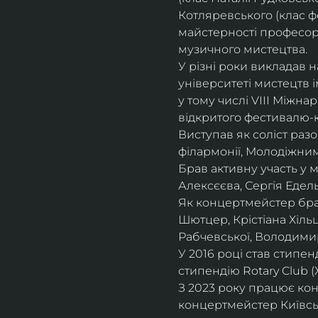
Котляревського (клас ф
майстерності професорки
музичного мистецтва.
У різні роки викладав 
університеті мистецтв 
у тому числі VIII Міжна
відкритого фестивалю-ко
Виступав як соліст раз
філармонії, Молодіжни
Брав активну участь у
Алексєєва, Сергія Едель
Як концертмейстер брав
Шютцер, Крістіана Хіль
Рабчевської, Володимир
У 2016 році став стипен
стипендію Rotary Club (
З 2023 року працює кон
концертмейстер Київськ