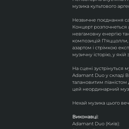
музика культового арг
Незвичне поєднання сак
Концерт розпочнеться л
невгамовну енергію танг
композицій П'яццолли, 
азартом і стрімкою експ
музичну історію, у якій 
На сцені зустрінуться м
Adamant Duo у складі Ві
талановитим піаністом
цей неординарний музи
Нехай музика цього веч
Виконавці: 
Adamant Duo (Київ): 