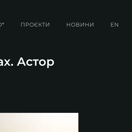
О*
ПРОЄКТИ
НОВИНИ
EN
ах. Астор