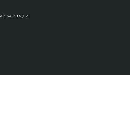
іської ради.
КОНТАКТИ
info@lvivconcert.house
+38 098 871 0180 (лінія 1)