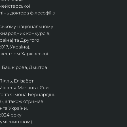
мейстерської 
інь доктора філософії з 
івському національному
іжнародних конкурсів,
раїна) та Другого
17, Україна).
кестром Харківської
а Башкірова, Дмитра
ілль, Елізабет 
 Мішеля Маранга, Єви 
 та Сімона Бернардіні.
), а також отримав
нта України. 
2024 року 
сумісництвом).