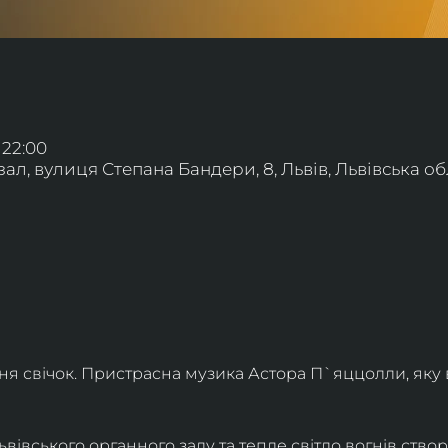
 22:00
л, вулиця Степана Бандери, 8, Львів, Львівська обл
ння свічок. Пристрасна музика Астора П`яццолли, яку
івського органного залу та тепле світло вогнів створя