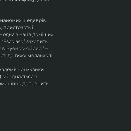
знайомих шедеврів. 
 пристрасть і 
– одна з найвідоміших 
“Escolaso” захопить 
 в Буенос-Айресі” – 
ті до тихої меланхолії. 
кадемічної музики. 
 об’єднається з 
рмонійно доповнить 