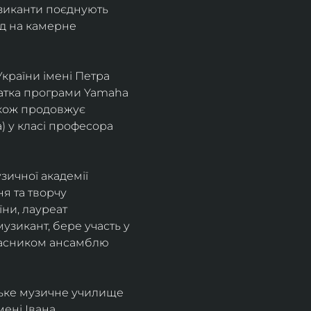
узиканти поєднують 
д на камерне 
країни імені Петра 
іатка програми Yamaha 
також продовжує 
 у класі професора 
зичної академії 
я та творчу 
ни, лауреат 
зикант, бере участь у 
учасником ансамблю 
ське музичне училище 
ені Івана 