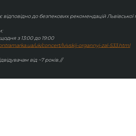
відповідно до безпекових рекомендацій Львівської м
:
щодня з 13:00 до 19:00
.kontramarka.ua/uk/concert/lvivskij-organnyj-zal-533.html
ідвідувачам від ~7 років.//
ІНФОРМАЦІЯ
ональну
команда
ive. Сьогодні
правила відвідування
як влаштовано орган