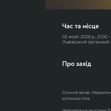
Час та місце
02 жовт. 2026 р., 21:00 –
Львівський органний за
Про захід
Осінній вечір. Мерехті
клітиною тіла. 
Неповторна акустика Льв