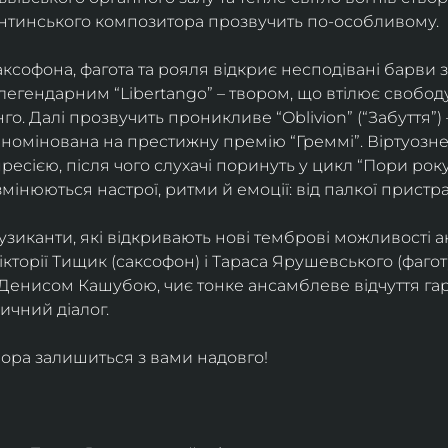
ентинського композитора прозвучить по-особливому. 
софона, фагота та рояля відкриє несподівані барви 
егендарним “Libertango” – твором, що втілює свободу,
о. Далі прозвучить проникливе “Oblivion” (“Забуття”) 
номінована на престижну премію “Греммі”. Віртуозне 
ресією, після чого слухачі поринуть у цикл “Пори року
змінюються настрої, ритми й емоції: від палкої пристрас
узиканти, які відкривають нові темброві можливості а
кторії Тищик (саксофон) і Тараса Ярушевського (фагот)
 Денисом Кашубою, чиє тонке ансамблеве відчуття га
чний діалог.
ора залишиться з вами надовго!