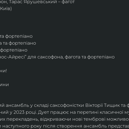
фон, Тарас Ярушевський – фагот
Київ) 
 та фортепіано
а та фортепіано
а фортепіано
ос-Айресі” для саксофона, фагота та фортепіано
ни!
дини
й ансамбль у складі саксофоністки Вікторії Тищик та 
ий у 2023 році. Дует працює на перетині класичної му
ких перекладень, відкриваючи нові темброві можливо
е наступного року після створення ансамбль представи