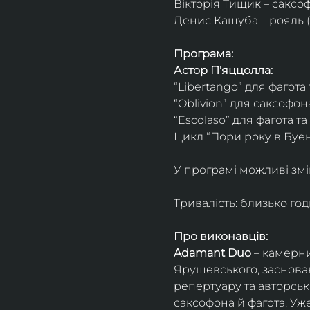
Вікторія Тищик – саксо
Денис Кашуба – рояль (
Програма:
Астор П'яццолла:
“Libertango” для фагота
“Oblivion” для саксофон
“Escolaso” для фагота т
Цикл “Пори року в Буен
У програмі можливі змі
Тривалість: близько го
Про виконавців:
Adamant Duo
 – камерни
Ярушевського, заснован
репертуару та авторсь
саксофона й фагота. Уж