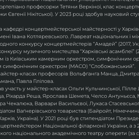
ортепіано професорки Тетяни Веркіної, клас концерт
 Євгенії Нікітської). У 2023 році здобув науковий ступ
на кафедрі концертмейстерської майстерності у Харк
імені Івана Котляревського. Лавреат національних і м
родного конкурсу концертмейстерів “Амадей” (2017, Ук
нкурсу музичного мистецтва “Харківські асамблеї” (20
ом із Київським камерним оркестром, симфонічним ор
м симфонічним оркестром (МАСО) “Слобожанський”.
 майстер-класах професорів Вольфганга Манца, Дмитр
мана, Павла Гілілова.
 участь у майстер-класах Ольги Кульчинської, Пілле Л
ца, Ріхарда Реша, Ярослава Шемета, Челсо Антуньєса,
а Чекалюка, Варвари Васильєвої, Лукаса Стасевського
діатом Ваґнерівського товариства (Байройт, Німеччина
Харків, Україна). У 2021 році був стипендіатом Президе
цертмейстером Національної філармонії України, а з 
ого національного академічного театру оперети (за 