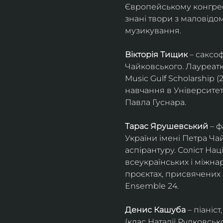
Європейському конгресі 
знані твори з маловід
музикування.
Вікторія Тищик
 – саксо
Чайковського. Лауреатк
Music Gulf Scholarship 
навчання в Університет
Павла Гуснара.
Тарас Ярушевський
 – 
України імені Петра Ча
аспірантуру. Соліст На
всеукраїнських і міжна
проєктах, присвячених 
Ensemble 24.
Денис Кашуба
 – піані
(клас Наталії Рудковськ