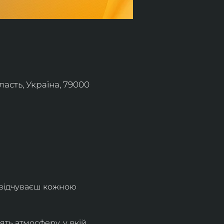
асть, Україна, 79000
 відчуваєш кожною 
ть атмосферу, у якій 