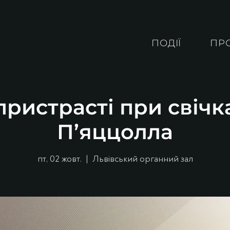
ПОДІЇ
ПР
ристрасті при свічк
П’яццолла
пт, 02 жовт.
  |  
Львівський органний зал