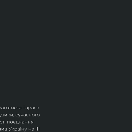
фаготиста Тараса 
зики, сучасного 
сті поєднання 
в Україну на ІІІ 