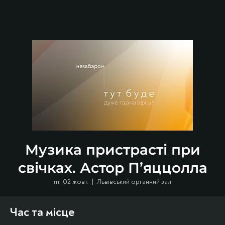
Музика пристрасті при
свічках. Астор П’яццолла
пт, 02 жовт.
  |  
Львівський органний зал
Час та місце