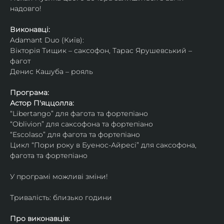
надовго!
Виконавці: 
Adamant Duo (Київ): 
Вікторія Тищик – саксофон, Тарас Ярушевський – 
фагот
Денис Кашуба – рояль
Програма:
Астор П'яццолла:
“Libertango” для фагота та фортепіано
“Oblivion” для саксофона та фортепіано
“Escolaso” для фагота та фортепіано
Цикл “Пори року в Буенос-Айресі” для саксофона, 
фагота та фортепіано
У програмі можливі зміни!
Тривалість: близько години
Про виконавців: