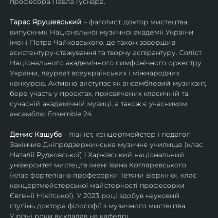
професора Павла Гуснара.
Тарас Ярушевський
 – фаготист, доктор мистецтва, 
випускник Національної музичної академії України 
імені Петра Чайковського, де також завершив 
асистентуру-стажування та творчу аспірантуру. Соліст 
Національного академічного симфонічного оркестру 
України, лауреат всеукраїнських і міжнародних 
конкурсів. Активно виступає як ансамблевий музикант, 
бере участь у проєктах, присвячених класичній та 
сучасній академічній музиці, а також є учасником 
ансамблю Ensemble 24.
Денис Кашуба
 – піаніст, концертмейстер і педагог. 
Закінчив Дніпродзержинське музичне училище (клас 
Наталії Рудковської) і Харківський національний 
університет мистецтв імені Івана Котляревського 
(клас фортепіано професорки Тетяни Веркіної, клас 
концертмейстерської майстерності професорки 
Євгенії Нікітської). У 2023 році здобув науковий 
ступінь доктора філософії з музичного мистецтва.
У різні роки викладав на кафедрі 