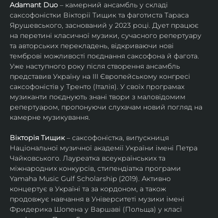
Adamant Duo
 – камерний ансамбль у складі 
саксофоністки Вікторії Тищик та фаготиста Тараса 
Ярушевського, заснований у 2023 році. Дует працює 
на перетині класичної музики, сучасного репертуару 
та авторських перекладень, відкриваючи нові 
темброві можливості поєднання саксофона й фагота. 
Уже наступного року після створення ансамбль 
представив Україну на ІІІ Європейському конгресі 
саксофоністів у Тренто (Італія). У своїх програмах 
музиканти поєднують знані твори з маловідомим 
репертуаром, пропонуючи слухачам новий погляд на 
камерне музикування.
Вікторія Тищик
 – саксофоністка, випускниця 
Національної музичної академії України імені Петра 
Чайковського. Лауреатка всеукраїнських та 
міжнародних конкурсів, стипендіатка програми 
Yamaha Music Gulf Scholarship (2019). Активно 
концертує в Україні та за кордоном, а також 
продовжує навчання в Університеті музики імені 
Фридерика Шопена у Варшаві (Польща) у класі 