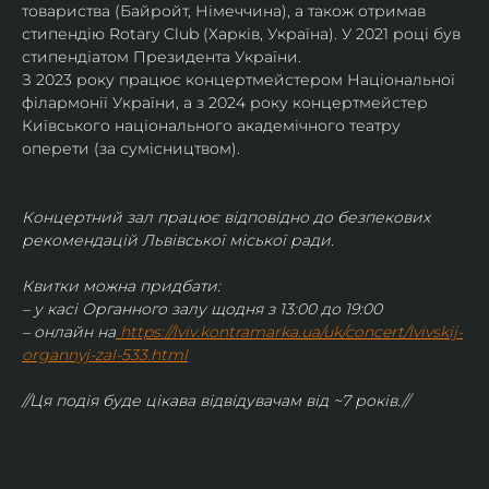
товариства (Байройт, Німеччина), а також отримав
стипендію Rotary Club (Харків, Україна). У 2021 році був 
стипендіатом Президента України. 
З 2023 року працює концертмейстером Національної 
філармонії України, а з 2024 року концертмейстер 
Київського національного академічного театру 
оперети (за сумісництвом).
Концертний зал працює відповідно до безпекових 
рекомендацій Львівської міської ради.
Квитки можна придбати:
– у касі Органного залу щодня з 13:00 до 19:00
– онлайн на
https://lviv.kontramarka.ua/uk/concert/lvivskij-
organnyj-zal-533.html
//Ця подія буде цікава відвідувачам від ~7 років.//