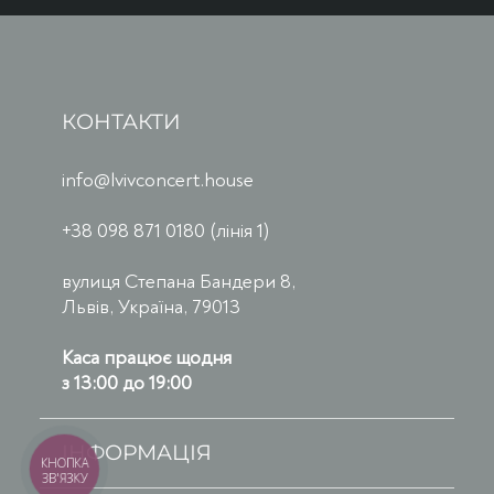
КОНТАКТИ
info@lvivconcert.house
+38 098 871 0180 (лінія 1)
вулиця Степана Бандери 8,
Львів, Україна, 79013
Каса працює щодня
з 13:00 до 19:00
ІНФОРМАЦІЯ
КНОПКА
ЗВ'ЯЗКУ