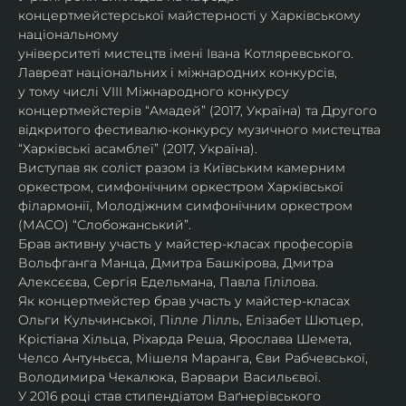
концертмейстерської майстерності у Харківському 
національному
університеті мистецтв імені Івана Котляревського. 
Лавреат національних і міжнародних конкурсів,
у тому числі VIII Міжнародного конкурсу 
концертмейстерів “Амадей” (2017, Україна) та Другого
відкритого фестивалю-конкурсу музичного мистецтва 
“Харківські асамблеї” (2017, Україна).
Виступав як соліст разом із Київським камерним 
оркестром, симфонічним оркестром Харківської
філармонії, Молодіжним симфонічним оркестром 
(МАСО) “Слобожанський”.
Брав активну участь у майстер-класах професорів 
Вольфганга Манца, Дмитра Башкірова, Дмитра
Алексєєва, Сергія Едельмана, Павла Гілілова.
Як концертмейстер брав участь у майстер-класах 
Ольги Кульчинської, Пілле Лілль, Елізабет Шютцер, 
Крістіана Хільца, Ріхарда Реша, Ярослава Шемета, 
Челсо Антуньєса, Мішеля Маранга, Єви Рабчевської, 
Володимира Чекалюка, Варвари Васильєвої.
У 2016 році став стипендіатом Ваґнерівського 