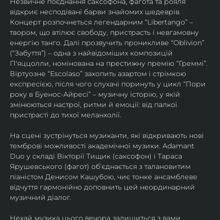
Незвичне поєднання саксофона, фагота та рояля 
відкриє несподівані барви знайомих шедеврів. 
Концерт розпочнеться легендарним “Libertango” – 
твором, що втілює свободу, пристрасть і невгамовну 
енергію танго. Далі прозвучить проникливе “Oblivion” 
(“Забуття”) – одна з найвідоміших композицій 
П'яццолли, номінована на престижну премію “Греммі”. 
Віртуозне “Escolaso” захопить азартом і стрімкою 
експресією, після чого слухачі поринуть у цикл “Пори 
року в Буенос-Айресі” – музичну історію, у якій 
змінюються настрої, ритми й емоції: від палкої 
пристрасті до тихої меланхолії. 
На сцені зустрінуться музиканти, які відкривають нові 
темброві можливості академічної музики. Adamant 
Duo у складі Вікторії Тищик (саксофон) і Тараса 
Ярушевського (фагот) об’єднається з талановитим 
піаністом Денисом Кашубою, чиє тонке ансамблеве 
відчуття гармонійно доповнить цей неординарний 
музичний діалог.
Нехай музика цього вечора залишиться з вами 