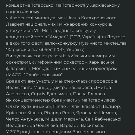
концертмейстерської майстерності у Харківському 
національному
університеті мистецтв імені Івана Котляревського. 
Лавреат національних і міжнародних конкурсів,
у тому числі VIII Міжнародного конкурсу 
концертмейстерів “Амадей” (2017, Україна) та Другого
відкритого фестивалю-конкурсу музичного мистецтва 
“Харківські асамблеї” (2017, Україна).
Виступав як соліст разом із Київським камерним 
оркестром, симфонічним оркестром Харківської
філармонії, Молодіжним симфонічним оркестром 
(МАСО) “Слобожанський”.
Брав активну участь у майстер-класах професорів 
Вольфганга Манца, Дмитра Башкірова, Дмитра
Алексєєва, Сергія Едельмана, Павла Гілілова.
Як концертмейстер брав участь у майстер-класах 
Ольги Кульчинської, Пілле Лілль, Елізабет Шютцер, 
Крістіана Хільца, Ріхарда Реша, Ярослава Шемета, 
Челсо Антуньєса, Мішеля Маранга, Єви Рабчевської, 
Володимира Чекалюка, Варвари Васильєвої.
У 2016 році став стипендіатом Ваґнерівського 