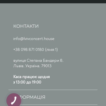
КОНТАКТИ
info@lvivconcert.house
+38 098 871 0180 (лінія 1)
вулиця Степана Бандери 8,
Львів, Україна, 79013
Каса працює щодня
з 13:00 до 19:00
ІНФОРМАЦІЯ