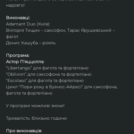
надовго!
Виконавці: 
Adamant Duo (Київ): 
Вікторія Тищик – саксофон, Тарас Ярушевський – 
фагот
Денис Кашуба – рояль
Програма:
Астор П'яццолла:
“Libertango” для фагота та фортепіано
“Oblivion” для саксофона та фортепіано
“Escolaso” для фагота та фортепіано
Цикл “Пори року в Буенос-Айресі” для саксофона, 
фагота та фортепіано
У програмі можливі зміни!
Тривалість: близько години
Про виконавців: