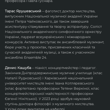
професора Павла Гуснара.
Тарас Ярушевський
 – фаготист, доктор мистецтва, 
випускник Національної музичної академії України 
імені Петра Чайковського, де також завершив 
асистентуру-стажування та творчу аспірантуру. Соліст 
Національного академічного симфонічного оркестру 
України, лауреат всеукраїнських і міжнародних 
конкурсів. Активно виступає як ансамблевий музикант, 
бере участь у проєктах, присвячених класичній та 
сучасній академічній музиці, а також є учасником 
ансамблю Ensemble 24.
Денис Кашуба
 – піаніст, концертмейстер і педагог. 
Закінчив Дніпродзержинське музичне училище (клас 
Наталії Рудковської) і Харківський національний 
університет мистецтв імені Івана Котляревського 
(клас фортепіано професорки Тетяни Веркіної, клас 
концертмейстерської майстерності професорки 
Євгенії Нікітської). У 2023 році здобув науковий 
ступінь доктора філософії з музичного мистецтва.
У різні роки викладав на кафедрі 