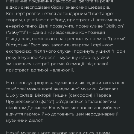
Незвичне поєднання саксофона, фагота та рояля 
відкриє несподівані барви знайомих шедеврів. 
Концерт розпочнеться легендарним “Libertango” – 
твором, що втілює свободу, пристрасть і невгамовну 
енергію танго. Далі прозвучить проникливе “Oblivion” 
(“Забуття”) – одна з найвідоміших композицій 
П'яццолли, номінована на престижну премію “Греммі”. 
Віртуозне “Escolaso” захопить азартом і стрімкою 
експресією, після чого слухачі поринуть у цикл “Пори 
року в Буенос-Айресі” – музичну історію, у якій 
змінюються настрої, ритми й емоції: від палкої 
пристрасті до тихої меланхолії. 
На сцені зустрінуться музиканти, які відкривають нові 
темброві можливості академічної музики. Adamant 
Duo у складі Вікторії Тищик (саксофон) і Тараса 
Ярушевського (фагот) об’єднається з талановитим 
піаністом Денисом Кашубою, чиє тонке ансамблеве 
відчуття гармонійно доповнить цей неординарний 
музичний діалог.
Нехай музика цього вечора залишиться з вами 