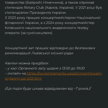
товариства (Байройт, Німеччина), а також отримав
стипендію Rotary Club (Харків, Україна). У 2021 році був 
стипендіатом Президента України. 
З 2023 року працює концертмейстером Національної 
філармонії України, а з 2024 року концертмейстер 
Київського національного академічного театру 
оперети (за сумісництвом).
Концертний зал працює відповідно до безпекових 
рекомендацій Львівської міської ради.
Квитки можна придбати:
– у касі Органного залу щодня з 13:00 до 19:00
– онлайн на
https://lviv.kontramarka.ua/uk/concert/lvivskij-
organnyj-zal-533.html
//Ця подія буде цікава відвідувачам від ~7 років.//