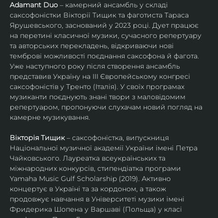
Adamant Duo
 – камерний ансамбль у складі 
саксофоністки Вікторії Тищик та фаготиста Тараса 
Ярушевського, заснований у 2023 році. Дует працює 
на перетині класичної музики, сучасного репертуару 
та авторських перекладень, відкриваючи нові 
темброві можливості поєднання саксофона й фагота. 
Уже наступного року після створення ансамбль 
представив Україну на ІІІ Європейському конгресі 
саксофоністів у Тренто (Італія). У своїх програмах 
музиканти поєднують знані твори з маловідомим 
репертуаром, пропонуючи слухачам новий погляд на 
камерне музикування.
Вікторія Тищик
 – саксофоністка, випускниця 
Національної музичної академії України імені Петра 
Чайковського. Лауреатка всеукраїнських та 
міжнародних конкурсів, стипендіатка програми 
Yamaha Music Gulf Scholarship (2019). Активно 
концертує в Україні та за кордоном, а також 
продовжує навчання в Університеті музики імені 
Фридерика Шопена у Варшаві (Польща) у класі 