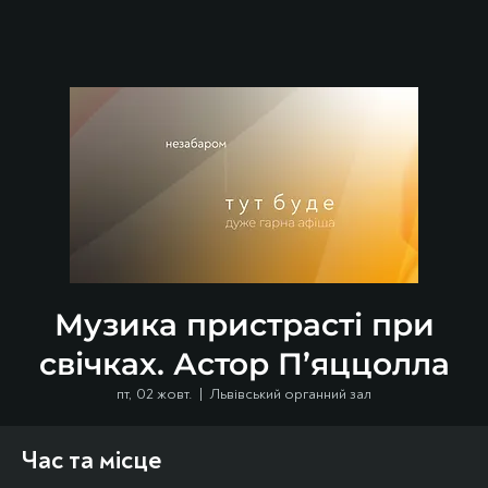
Музика пристрасті при
свічках. Астор П’яццолла
пт, 02 жовт.
  |  
Львівський органний зал
Час та місце