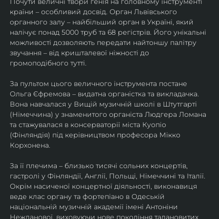
Почути величні твори генія на головному інструменті 
країни – особливий досвід. Орган Львівського 
органного залу – найбільший орган в Україні, який 
налічує понад 5000 труб та 68 регістрів. Його унікальні 
можливості дозволяють передати найтоншу палітру 
звучання – від кришталевої ніжності до 
громоподібного тутті.
За пультом цього величного інструмента постане 
Ольга Єфремова – видатна органістка та викладачка. 
Вона навчалася у Вищій музичній школі в Штутгарті 
(Німеччина) у знаменитого органіста Людгера Ломана 
та стажувалася в консерваторії міста Куопіо 
(Фінляндія) під керівництвом професора Мікко 
Корхонена.
За її плечима – близько тисячі сольних концертів, 
гастролі у Фінляндії, Англії, Польщі, Німеччині та Італії. 
Окрім насиченої концертної діяльності, виконавиця 
веде клас органу та фортепіано в Одеській 
національній музичній академії імені Антоніни 
Нежданової, виховуючи нове покоління талановитих 