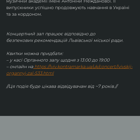
музичній академії імені Антоніни Нежданової. ЇЇ 
випускники успішно продовжують навчання в Україні 
та за кордоном.
Концертний зал працює відповідно до 
безпекових рекомендацій Львівської міської ради.
Квитки можна придбати:
– у касі Органного залу щодня з 13:00 до 19:00
– онлайн на
https://lviv.kontramarka.ua/uk/concert/lvivskij-
organnyj-zal-533.html
//Ця подія буде цікава відвідувачам від ~7 років.//