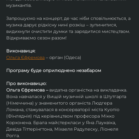
музикантів.
Запрошуємо на концерт, де час ніби сповільнюється, а 
музика дарує рідкісну нині розкіш – зупинитися, 
видихнути очистити думки та зарядитися мистецтвом. 
Відкриваємо сезон разом!
Виконавиця:
Ольга Єфремова
 – орган (Одеса)
Програму буде оприлюднено незабаром
Про виконавицю:
Ольга Єфремова – 
видатна органістка на викладачка.
Вона навчалася у Вищій музичній школі в Штутгарта 
(Німеччина) у знаменитого органіста Людгера 
Ломана, стажувалася в консерваторії міста Куопіо 
(Фінляднія) під керівництвом професора Мікко 
Корхонена. Брала майстеркласи у Яна Лауквіка, 
Девіда Тіттерінгтона, Міхаеля Радулеску, Ліонеля 
Рогга.