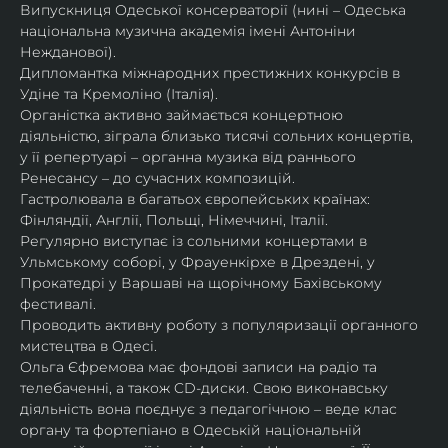
Випускниця Одеської консерваторії (нині – Одеська 
національна музична академія імені Антоніни 
Нежданової).
Дипломантка міжнародних престижних конкурсів в 
Удіне та Кремоліно (Італія).
Органістка активно займається концертною 
діяльністю, зіграла близько тисячі сольних концертів, 
у її репертуарі – органна музика від раннього 
Ренесансу – до сучасних композицій.
Гастролювала в багатьох європейських країнах: 
Фінляндії, Англії, Польщі, Німеччині, Італії.
Регулярно виступає із сольними концертами в 
Ульмському соборі, у Фрауенкірхе в Дрездені, у 
Прокатедрі у Варшаві на щорічному Бахівському 
фестивалі.
Проводить активну роботу з популяризації органного 
мистецтва в Одесі.
Ольга Єфремова має фондові записи на радіо та 
телебаченні, а також CD-диски. Свою виконавську 
діяльність вона поєднує з педагогічною – веде клас 
органу та фортепіано в Одеській національній 