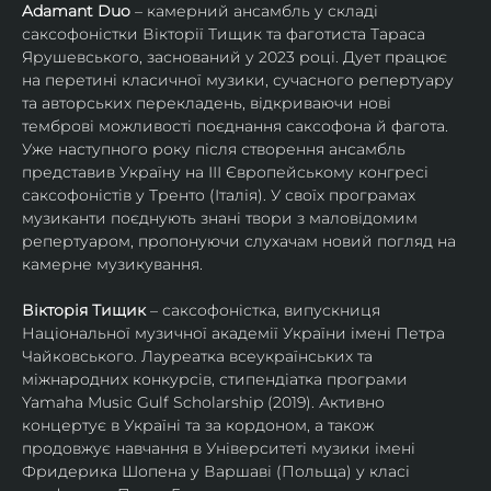
Adamant Duo
 – камерний ансамбль у складі 
саксофоністки Вікторії Тищик та фаготиста Тараса 
Ярушевського, заснований у 2023 році. Дует працює 
на перетині класичної музики, сучасного репертуару 
та авторських перекладень, відкриваючи нові 
темброві можливості поєднання саксофона й фагота. 
Уже наступного року після створення ансамбль 
представив Україну на ІІІ Європейському конгресі 
саксофоністів у Тренто (Італія). У своїх програмах 
музиканти поєднують знані твори з маловідомим 
репертуаром, пропонуючи слухачам новий погляд на 
камерне музикування.
Вікторія Тищик
 – саксофоністка, випускниця 
Національної музичної академії України імені Петра 
Чайковського. Лауреатка всеукраїнських та 
міжнародних конкурсів, стипендіатка програми 
Yamaha Music Gulf Scholarship (2019). Активно 
концертує в Україні та за кордоном, а також 
продовжує навчання в Університеті музики імені 
Фридерика Шопена у Варшаві (Польща) у класі 