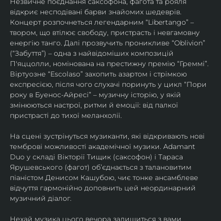
Незвичне поєднання саксофона, фагота та рояля 
відкриє несподівані барви знайомих шедеврів. 
Концерт розпочнеться легендарним “Libertango” – 
твором, що втілює свободу, пристрасть і невгамовну 
енергію танго. Далі прозвучить проникливе “Oblivion” 
(“Забуття”) – одна з найвідоміших композицій 
П'яццолли, номінована на престижну премію “Греммі”. 
Віртуозне “Escolaso” захопить азартом і стрімкою 
експресією, після чого слухачі поринуть у цикл “Пори 
року в Буенос-Айресі” – музичну історію, у якій 
змінюються настрої, ритми й емоції: від палкої 
пристрасті до тихої меланхолії. 
На сцені зустрінуться музиканти, які відкривають нові 
темброві можливості академічної музики. Adamant 
Duo у складі Вікторії Тищик (саксофон) і Тараса 
Ярушевського (фагот) об’єднається з талановитим 
піаністом Денисом Кашубою, чиє тонке ансамблеве 
відчуття гармонійно доповнить цей неординарний 
музичний діалог.
Нехай музика цього вечора залишиться з вами 