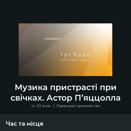
Музика пристрасті при
свічках. Астор П’яццолла
пт, 02 жовт.
  |  
Львівський органний зал
Час та місце