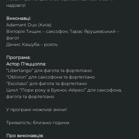
надовго!
Виконавці: 
Adamant Duo (Київ): 
Вікторія Тищик – саксофон, Тарас Ярушевський – 
фагот
Денис Кашуба – рояль
Програма:
Астор П'яццолла:
“Libertango” для фагота та фортепіано
“Oblivion” для саксофона та фортепіано
“Escolaso” для фагота та фортепіано
Цикл “Пори року в Буенос-Айресі” для саксофона, 
фагота та фортепіано
У програмі можливі зміни!
Тривалість: близько години
Про виконавців: