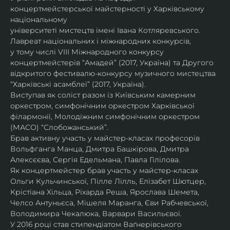
концертмейстерської майстерності у Харківському 
національному
університеті мистецтв імені Івана Котляревського. 
Лавреат національних і міжнародних конкурсів,
у тому числі VIII Міжнародного конкурсу 
концертмейстерів “Амадей” (2017, Україна) та Другого
відкритого фестивалю-конкурсу музичного мистецтва 
“Харківські асамблеї” (2017, Україна).
Виступав як соліст разом із Київським камерним 
оркестром, симфонічним оркестром Харківської
філармонії, Молодіжним симфонічним оркестром 
(МАСО) “Слобожанський”.
Брав активну участь у майстер-класах професорів 
Вольфганга Манца, Дмитра Башкірова, Дмитра
Алексєєва, Сергія Едельмана, Павла Гілілова.
Як концертмейстер брав участь у майстер-класах 
Ольги Кульчинської, Пілле Лілль, Елізабет Шютцер, 
Крістіана Хільца, Ріхарда Реша, Ярослава Шемета, 
Челсо Антуньєса, Мішеля Маранга, Єви Рабчевської, 
Володимира Чекалюка, Варвари Васильєвої.
У 2016 році став стипендіатом Ваґнерівського 