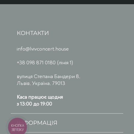
КОНТАКТИ
info@lvivconcert.house
+38 098 871 0180 (лінія 1)
вулиця Степана Бандери 8,
Львів, Україна, 79013
Каса працює щодня
з 13:00 до 19:00
ІНФОРМАЦІЯ
КНОПКА
ЗВ'ЯЗКУ