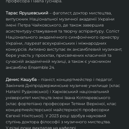
професора Павла Гуснара.
Тарас Ярушевський
 – фаготист, доктор мистецтва, 
випускник Національної музичної академії України 
імені Петра Чайковського, де також завершив 
асистентуру-стажування та творчу аспірантуру. Соліст 
Національного академічного симфонічного оркестру 
України, лауреат всеукраїнських і міжнародних 
конкурсів. Активно виступає як ансамблевий музикант, 
бере участь у проєктах, присвячених класичній та 
сучасній академічній музиці, а також є учасником 
ансамблю Ensemble 24.
Денис Кашуба
 – піаніст, концертмейстер і педагог. 
Закінчив Дніпродзержинське музичне училище (клас 
Наталії Рудковської) і Харківський національний 
університет мистецтв імені Івана Котляревського 
(клас фортепіано професорки Тетяни Веркіної, клас 
концертмейстерської майстерності професорки 
Євгенії Нікітської). У 2023 році здобув науковий 
ступінь доктора філософії з музичного мистецтва.
У різні роки викладав на кафедрі 