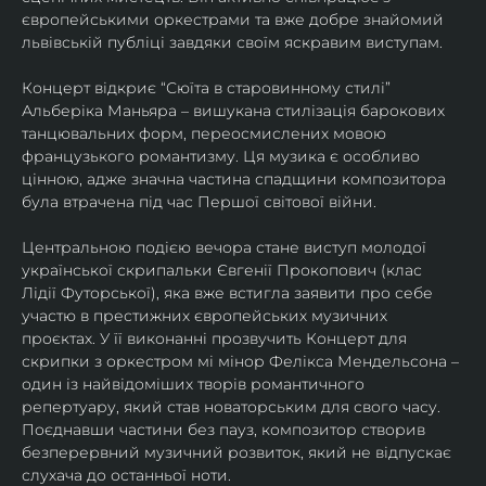
європейськими оркестрами та вже добре знайомий 
львівській публіці завдяки своїм яскравим виступам. 
Концерт відкриє “Сюїта в старовинному стилі” 
Альберіка Маньяра – вишукана стилізація барокових 
танцювальних форм, переосмислених мовою 
французького романтизму. Ця музика є особливо 
цінною, адже значна частина спадщини композитора 
була втрачена під час Першої світової війни. 
Центральною подією вечора стане виступ молодої 
української скрипальки Євгенії Прокопович (клас 
Лідії Футорської), яка вже встигла заявити про себе 
участю в престижних європейських музичних 
проєктах. У її виконанні прозвучить Концерт для 
скрипки з оркестром мі мінор Фелікса Мендельсона – 
один із найвідоміших творів романтичного 
репертуару, який став новаторським для свого часу. 
Поєднавши частини без пауз, композитор створив 
безперервний музичний розвиток, який не відпускає 
слухача до останньої ноти. 