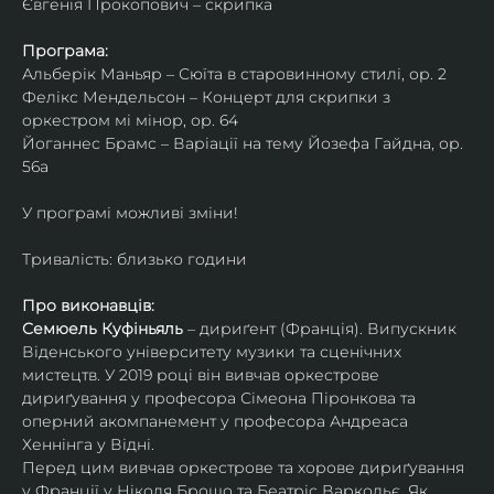
Євгенія Прокопович – скрипка
Програма:
Альберік Маньяр – Сюїта в старовинному стилі, ор. 2
Фелікс Мендельсон – Концерт для скрипки з 
оркестром мі мінор, ор. 64
Йоганнес Брамс – Варіації на тему Йозефа Гайдна, ор. 
56a
У програмі можливі зміни!
Тривалість: близько години
Про виконавців:
Семюель Куфіньяль
 – дириґент (Франція). Випускник 
Віденського університету музики та сценічних 
мистецтв. У 2019 році він вивчав оркестрове 
дириґування у професора Сімеона Піронкова та 
оперний акомпанемент у професора Андреаса 
Хеннінга у Відні.
Перед цим вивчав оркестрове та хорове дириґування 
у Франції у Ніколя Брошо та Беатріс Варкольє. Як 