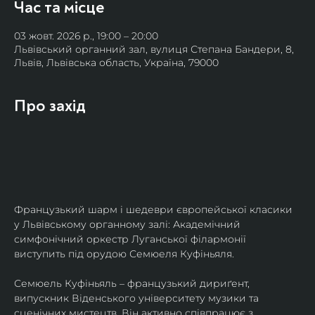
Час та місце
03 жовт. 2026 р., 19:00 – 20:00
Львівський органний зал, вулиця Степана Бандери, 8,
Львів, Львівська область, Україна, 79000
Про захід
Французький шарм і шедеври європейської класики 
у Львівському органному залі: Академічний 
симфонічний оркестр Луганської філармонії 
виступить під орудою Семюеля Куфіньяля.
Семюель Куфіньяль – французький дириґент, 
випускник Віденського університету музики та 
сценічних мистецтв. Він активно співпрацює з 