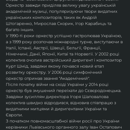
Оркестр завжди приділяв велику увагу українській 
академічній музиці, популяризуючи твори видатних 
українських композиторів, таких як Андрій 
Штогаренко, Мирослав Скорик, Ігор Карабиць та 
багато інших.
У 1990-ті роки оркестр успішно гастролював Україною, 
а з 1999 року розпочав міжнародні турне, виступаючи в 
Італії, Іспанії, Австрії, Швеції, Бельгії, Франції, 
Німеччині, Данії, Японії, Китаї та Норвегії. У 2002 році 
колектив очолив австрійський диригент і композитор 
Курт Шмід, завдяки якому почався новий етап 
розвитку оркестру. У 2006 році симфонічний 
оркестр отримав звання "Академічний".
Після початку війни на сході України у 2014 році 
оркестр був змушений переїхати до Сєвєродонецька. 
Завдяки зусиллям директора Ігоря Шаповалова 
колектив швидко відродився, відновив співпрацю з 
видатними митцями й диригентами України та 
Європи.
З початком повномасштабної війни росії про України 
керівники Львівського органного залу Іван Остапович 