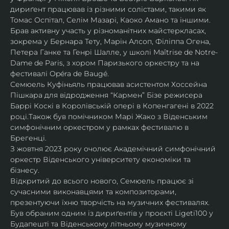
дириґент працював із різними солістами, такими як 
Томас Оспітал, Селім Мазарі, Каоко Амано та іншими. 
Брав активну участь у різноманітних майстеркласах, 
зокрема у Бернара Тету, Марін Алсоп, Філіппа Огена, 
Петера Ганке та Генрі Шалле, у школі Maîtrise de Notre-
Dame de Paris, з хором Паризького оркестру та на 
фестивалі Opéra de Baugé.
Семюель Куфіньяль працював асистентом Хоссейна 
Пішкара для відродження “Кармен” Бізе режисера 
Баррі Коскі в Королівській опері в Копенгагені в 2022 
році.Також був помічником Марі Жако з Віденським 
симфонічним оркестром у рамках фестивалю в 
Брегенці. 
З жовтня 2023 року очолює Академічний симфонічний 
оркестр Віденського університету економіки та 
бізнесу.
Відкритий до всього нового, Семюель працює зі 
сучасними виконавцями та композиторами, 
презентуючи їхню творчість на музичних фестивалях. 
Був обраним одним із дириґентів у проєкті Ligeti100 у 
Будапешті та Віденському літньому музичному 