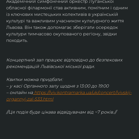
Академічний симфонічний оркестр Луганської 
обласної філармонії став активним, помітним і одним 
із ключових мистецьких колективів в українській 
культурі та важливим учасником культурного життя 
Львова. Він також допомагає зберігати осередок 
культури тимчасово окупованого регіону, звідки 
походить.
Концертний зал працює відповідно до безпекових 
рекомендацій Львівської міської ради.
Квитки можна придбати:
– у касі Органного залу щодня з 13:00 до 19:00
– онлайн на
https://lviv.kontramarka.ua/uk/concert/lvivskij-
organnyj-zal-533.html
//Ця подія буде цікава відвідувачам від ~7 років.//