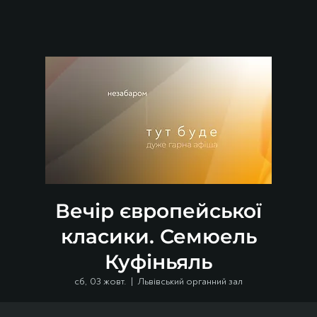
Вечір європейської
класики. Семюель
Куфіньяль
сб, 03 жовт.
  |  
Львівський органний зал