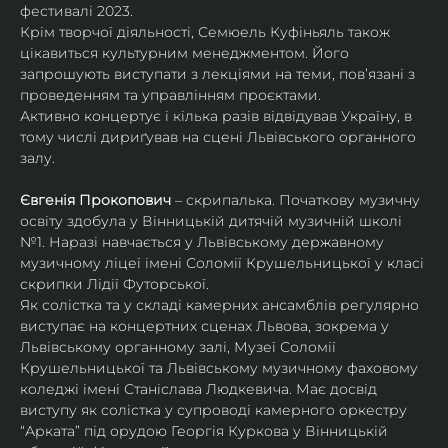
фестивалі 2023.
Крім творчої діяльності, Семюель Куфіньяль також 
цікавиться культурним менеджментом. Його 
запрошують виступати з лекціями на теми, пов’язані з 
проведенням та управлінням проєктами.
Активно концертує і кілька разів відвідував Україну, в 
тому числі дириґував на сцені Львівського органного 
залу. 
Євгенія Прокопович
 – скрипалька. Початкову музичну 
освіту здобула у Вінницькій дитячій музичній школі 
№1. Наразі навчається у Львівському державному 
музичному ліцеї імені Соломії Крушельницької у класі 
скрипки Лідії Футорської.
Як солістка та у складі камерних ансамблів регулярно 
виступає на концертних сценах Львова, зокрема у 
Львівському органному залі, Музеї Соломії 
Крушельницької та Львівському музичному фаховому 
коледжі імені Станіслава Людкевича. Має досвід 
виступу як солістка у супроводі камерного оркестру 
“Арката” під орудою Георгія Куркова у Вінницькій 