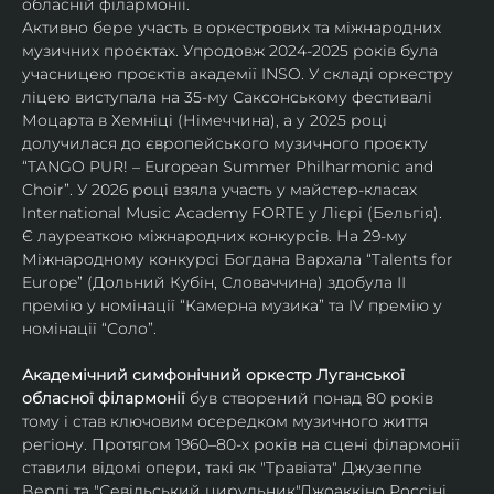
обласній філармонії.
Активно бере участь в оркестрових та міжнародних 
музичних проєктах. Упродовж 2024-2025 років була 
учасницею проєктів академії INSO. У складі оркестру 
ліцею виступала на 35-му Саксонському фестивалі 
Моцарта в Хемніці (Німеччина), а у 2025 році 
долучилася до європейського музичного проєкту 
“TANGO PUR! – European Summer Philharmonic and 
Choir”. У 2026 році взяла участь у майстер-класах 
International Music Academy FORTE у Лієрі (Бельгія).
Є лауреаткою міжнародних конкурсів. На 29-му 
Міжнародному конкурсі Богдана Вархала “Talents for 
Europe” (Дольний Кубін, Словаччина) здобула ІІ 
премію у номінації “Камерна музика” та IV премію у 
номінації “Соло”.
Академічний симфонічний оркестр Луганської 
обласної філармонії
 був створений понад 80 років 
тому і став ключовим осередком музичного життя 
регіону. Протягом 1960–80-х років на сцені філармонії 
ставили відомі опери, такі як "Травіата" Джузеппе 
Верді та "Севільський цирульник"Джоаккіно Россіні. 