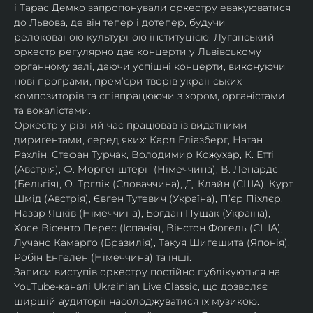
і Тарас Демко запропонували оркестру евакуюватися 
до Львова, де він тепер і дотепер, будучи 
релокованою культурною інституцією. Луганський 
оркестр регулярно дає концерти у Львівському 
органному залі, даючи успішні концерти, виконуючи 
нові програми, прем’єри творів українських 
композиторів та співпрацюючи з хором, органістами 
та вокалістами.
Оркестр у різний час працював із видатними 
дириґентами, серед яких: Карл Еліазберг, Натан 
Рахлін, Стефан Турчак, Володимир Кожухар, К. Етті 
(Австрія), Ф. Моргенштерн (Німеччина), В. Ленардс 
(Бельгія), О. Трглік (Словаччина), Д. Клайн (США), Курт 
Шмід (Австрія), Євген Тутевич (Україна), П’єр Піхлєр, 
Назар Яцків (Німеччина), Богдан Пущак (Україна), 
Хосе Вісенто Перес (Іспанія), Вінстон Фогель (США), 
Лучано Камарго (Бразилія), Такуя Шигешита (Японія), 
Робін Енгелен (Німеччина) та інші.
Записи виступів оркестру постійно публікуються на 
YouTube-каналі Ukrainian Live Classic, що дозволяє 
ширшій аудиторії насолоджуватися їх музикою​.