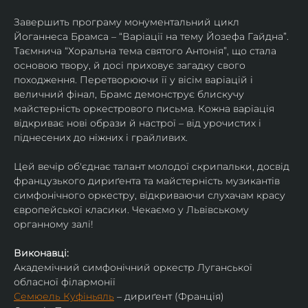
Завершить програму монументальний цикл 
Йоганнеса Брамса – “Варіації на тему Йозефа Гайдна”. 
Таємнича “Хоральна тема святого Антонія”, що стала 
основою твору, й досі приховує загадку свого 
походження. Перетворюючи її у вісім варіацій і 
величний фінал, Брамс демонструє блискучу 
майстерність оркестрового письма. Кожна варіація 
відкриває нові образи й настрої – від урочистих і 
піднесених до ніжних і грайливих. 
Цей вечір об'єднає талант молодої скрипальки, досвід 
французького дириґента та майстерність музикантів 
симфонічного оркестру, відкриваючи слухачам красу 
європейської класики. Чекаємо у Львівському 
органному залі!
Виконавці:
Академічний симфонічний оркестр Луганської 
обласної філармонії
Семюель Куфіньяль
 – дириґент (Франція)