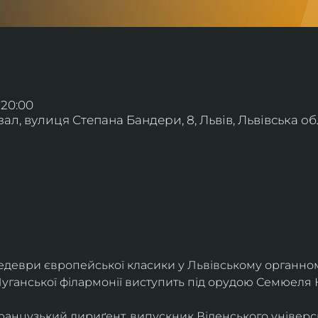
 20:00
л, вулиця Степана Бандери, 8, Львів, Львівська обл
деври європейської класики у Львівському органному
уганської філармонії виступить під орудою Семюеля 
анцузький дириґент, випускник Віденського універси