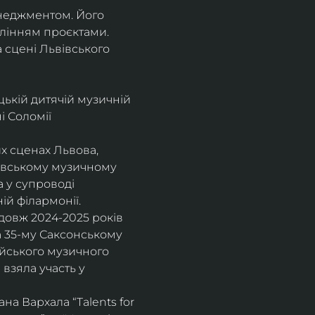
енеджментом. Його 
влінням проєктами.
а сцені Львівського 
цькій дитячій музичній 
 Соломії 
х сценах Львова, 
вівському музичному 
 у супроводі 
ій філармонії.
довж 2024-2025 років 
а 35-му Саксонському 
ейського музичного 
взяла участь у 
а Вархала “Talents for 