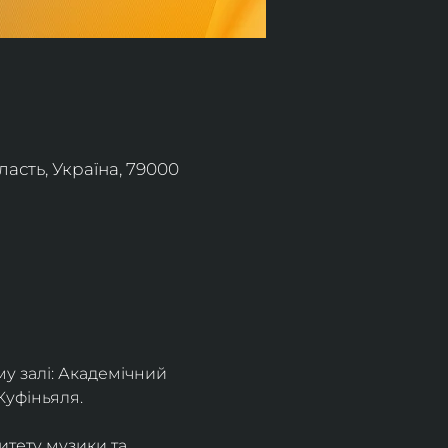
асть, Україна, 79000
 залі: Академічний 
Куфіньяля.
тету музики та 