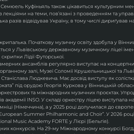
і, Семюель Куфіньяль також цікавиться культурним м
 лекціями на теми, пов’язані з проведенням та упра
ька разів відвідував Україну, в тому числі дириґував н
скрипалька. Початкову музичну освіту здобула у Вінни
ється у Львівському державному музичному ліцеї імені
скрипки Лідії Футорської.
і камерних ансамблів регулярно виступає на концертни
органному залі, Музеї Соломії Крушельницької та Ль
Станіслава Людкевича. Має досвід виступу як солістка
ката” під орудою Георгія Куркова у Вінницькій обласн
оркестрових та міжнародних музичних проєктах. Упро
в академії INSO. У складі оркестру ліцею виступала н
мніці (Німеччина), а у 2025 році долучилася до європ
uropean Summer Philharmonic and Choir”. У 2026 році 
ional Music Academy FORTE у Лієрі (Бельгія).
их конкурсів. На 29-му Міжнародному конкурсі Богдан