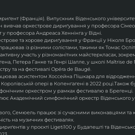
дириґент (Франція). Випускник Віденського університе
він вивчав оркестрове дириґування у професора Сімео
у професора Андреаса Хеннінга у Відні.
трове та хорове дириґування у Франції у Ніколя Бро
рацював із різними солістами, такими як Томас Оспіта
активну участь у різноманітних майстеркласах, зокрем
ена, Петера Ганке та Генрі Шалле, у школі Maîtrise de N
тру та на фестивалі Opéra de Baugé.
цював асистентом Хоссейна Пішкара для відродження
 Королівській опері в Копенгагені в 2022 році.Також 
фонічним оркестром у рамках фестивалю в Брегенці. 
олює Академічний симфонічний оркестр Віденського у
ового, Семюель працює зі сучасними виконавцями та 
ість на музичних фестивалях. 
риґентів у проєкті Ligeti100 у Будапешті та Віденськ
23.