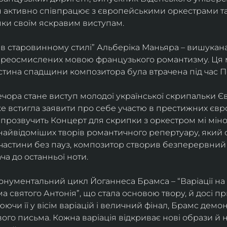
ін активно співпрацює з європейськими оркестрами т
яки своїм яскравим виступам. 
 в старовинному стилі” Альберіка Маньяра – вишукана
реосмислених мовою французького романтизму. Ця м
стина спадщини композитора була втрачена під час Пе
ора стане виступ молодої української скрипальки Єв
 вже встигла заявити про себе участю в престижних єв
ні прозвучить Концерт для скрипки з оркестром мі міно
найвідоміших творів романтичного репертуару, який 
 частини без пауз, композитор створив безперервний
ча до останньої ноти. 
нументальний цикл Йоганнеса Брамса – “Варіації на 
 святого Антонія”, що стала основою твору, й досі пр
чи її у вісім варіацій і величний фінал, Брамс демо
го письма. Кожна варіація відкриває нові образи й нас