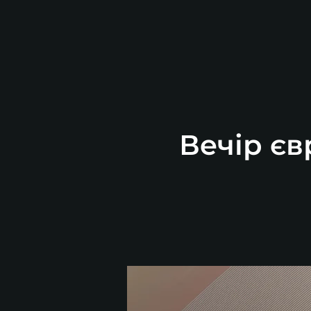
Вечір єв