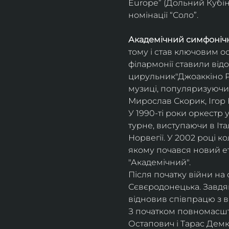
Europe” (Дольний Кубін,
номінації “Соло”.
Академічний симфонічн
тому і став ключовим о
філармонії ставили відо
цирульник"Джоаккіно Ро
музиці, популяризуючи 
Мирослав Скорик, Ігор 
У 1990-ті роки оркестр 
турне, виступаючи в Італії
Норвегії. У 2002 році 
якому почався новий ет
"Академічний".
Після початку війни на 
Сєвєродонецька. Завдя
відновив співпрацю з 
З початком повномасшта
Остапович і Тарас Демк