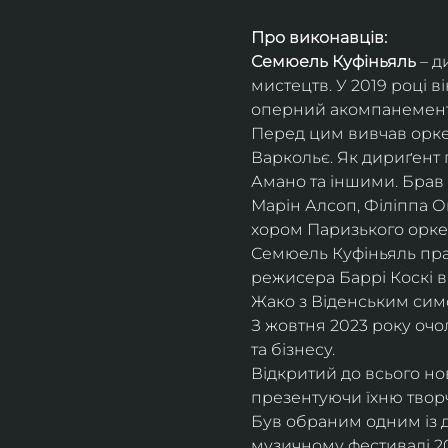
Про виконавців:
Семюель Куфіньяль
 – 
мистецтв. У 2019 році 
оперний акомпанемент 
Перед цим вивчав оркес
Варкольє. Як дириґент п
Амано та іншими. Брав 
Марін Алсоп, Філіппа Ог
хором Паризького оркес
Семюель Куфіньяль пра
режисера Баррі Коскі в
Жако з Віденським сим
З жовтня 2023 року оч
та бізнесу.
Відкритий до всього н
презентуючи їхню творч
Був обраним одним із ди
музичному фестивалі 20