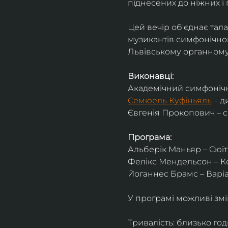
піднесених до ніжних і 
Цей вечір об'єднає тал
музикантів симфонічног
Львівському органному 
Виконавці:
Академічний симфонічн
Семюель Куфіньяль
 – 
Євгенія Прокопович – 
Програма:
Альберік Маньяр – Сюїта
Фелікс Мендельсон – Ко
Йоганнес Брамс – Варіац
У програмі можливі змі
Тривалість: близько го