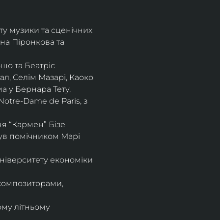
ту музики та сценічних 
на Піронкова та 
шо та Беатріс 
л, Селім Мазарі, Каоко 
а у Бернара Тету, 
otre-Dame de Paris, з 
 “Кармен” Бізе 
був помічником Марі 
ніверситету економіки 
композиторами, 
ому літньому 