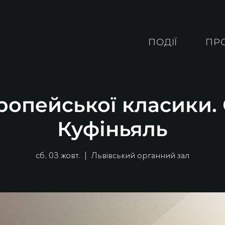
ПОДІЇ
ПР
ропейської класики
Куфіньяль
сб, 03 жовт.
  |  
Львівський органний зал