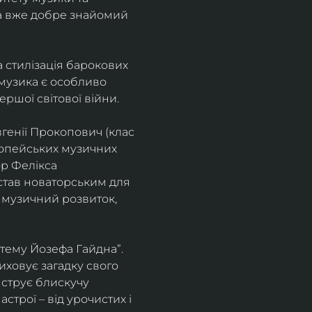
а вже добре знайомий 
 стилізація барокових 
узика є особливо 
ршої світової війни. 
генії Прокопович (клас 
ропейських музичних 
р Фелікса 
став новаторським для 
 музичний розвиток, 
тему Йозефа Гайдна”. 
иховує загадку свого 
нструє блискучу 
трої – від урочистих і 