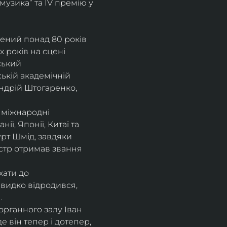
музика” та IV премію у 
рений понад 80 років 
 років на сцені 
ський 
ькій академічній 
ндрій Штогаренко, 
 міжнародні 
нії, Японії, Китаї та 
рт Шмід, завдяки 
стр отримав звання 
хати до 
видко відродився, 
.
рганного залу Іван 
 він тепер і дотепер, 