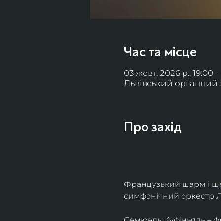
Час та місце
03 жовт. 2026 р., 19:00 –
Львівський органний за
Про захід
Французький шарм і ше
симфонічний оркестр Л
Семюель Куфіньяль – фр