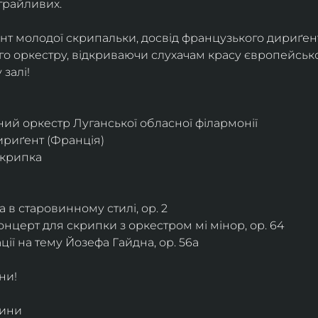
грайливих. 
ант молодої скрипальки, досвід французького дириґент
о оркестру, відкриваючи слухачам красу європейської
залі!
ий оркестр Луганської обласної філармонії
дириґент (Франція)
скрипка
 в старовинному стилі, ор. 2
нцерт для скрипки з оркестром мі мінор, ор. 64
ії на тему Йозефа Гайдна, ор. 56a
ни!
дини