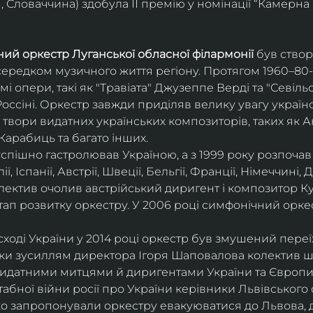
 Словаччина) здобула ІІ премію у номінації “Камерна 
ий оркестр Луганської обласної філармонії
 був ство
середком музичного життя регіону. Протягом 1960–80-х
мі опери, такі як "Травіата" Джузеппе Верді та "Севіль
ссіні. Оркестр завжди приділяв велику увагу українс
твори видатних українських композиторів, таких як А
Карабиць та багато інших.
успішно гастролював Україною, а з 1999 року розпочав
, Іспанії, Австрії, Швеції, Бельгії, Франції, Німеччині, Да
колектив очолив австрійський диригент і композитор Ку
ап розвитку оркестру. У 2006 році симфонічний орке
сході України у 2014 році оркестр був змушений переї
ки зусиллям директора Ігоря Шаповалова колектив ш
видатними митцями й диригентами України та Європи
бної війни росії про України керівники Львівського о
о запропонували оркестру евакуюватися до Львова, де