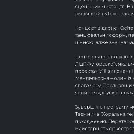
сценічних мистецтв. В
львівській публіці завд
Концерт відкриє “Сюїта
танцювальних форм, пе
цінною, адже значна ча
Центральною подією веч
Лідії Футорської), яка
проєктах. У її виконан
Мендельсона – один із 
свого часу. Поєднавши
який не відпускає слуха
Завершить програму мо
Таємнича “Хоральна тема
походження. Перетворюю
майстерність оркестрово