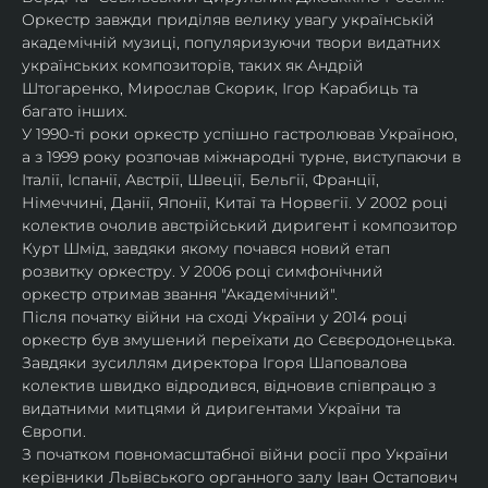
Оркестр завжди приділяв велику увагу українській 
академічній музиці, популяризуючи твори видатних 
українських композиторів, таких як Андрій 
Штогаренко, Мирослав Скорик, Ігор Карабиць та 
багато інших.
У 1990-ті роки оркестр успішно гастролював Україною, 
а з 1999 року розпочав міжнародні турне, виступаючи в 
Італії, Іспанії, Австрії, Швеції, Бельгії, Франції, 
Німеччині, Данії, Японії, Китаї та Норвегії. У 2002 році 
колектив очолив австрійський диригент і композитор 
Курт Шмід, завдяки якому почався новий етап 
розвитку оркестру. У 2006 році симфонічний 
оркестр отримав звання "Академічний".
Після початку війни на сході України у 2014 році 
оркестр був змушений переїхати до Сєвєродонецька. 
Завдяки зусиллям директора Ігоря Шаповалова 
колектив швидко відродився, відновив співпрацю з 
видатними митцями й диригентами України та 
Європи.
З початком повномасштабної війни росії про України 
керівники Львівського органного залу Іван Остапович 