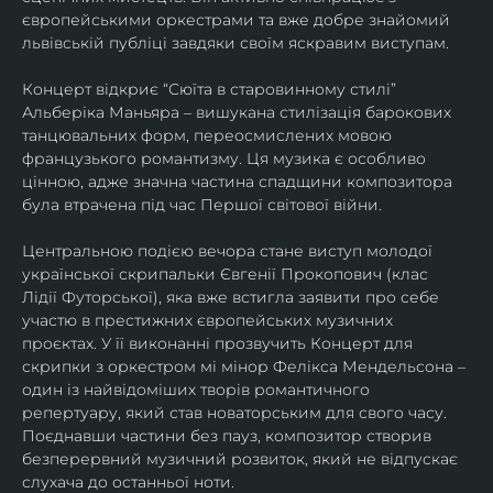
європейськими оркестрами та вже добре знайомий 
львівській публіці завдяки своїм яскравим виступам. 
Концерт відкриє “Сюїта в старовинному стилі” 
Альберіка Маньяра – вишукана стилізація барокових 
танцювальних форм, переосмислених мовою 
французького романтизму. Ця музика є особливо 
цінною, адже значна частина спадщини композитора 
була втрачена під час Першої світової війни. 
Центральною подією вечора стане виступ молодої 
української скрипальки Євгенії Прокопович (клас 
Лідії Футорської), яка вже встигла заявити про себе 
участю в престижних європейських музичних 
проєктах. У її виконанні прозвучить Концерт для 
скрипки з оркестром мі мінор Фелікса Мендельсона – 
один із найвідоміших творів романтичного 
репертуару, який став новаторським для свого часу. 
Поєднавши частини без пауз, композитор створив 
безперервний музичний розвиток, який не відпускає 
слухача до останньої ноти. 