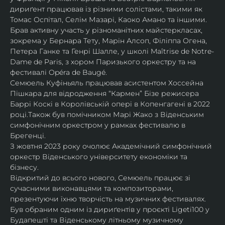
дириґент працював із різними солістами, такими як 
Томас Оспітал, Селім Мазарі, Каоко Амано та іншими. 
Брав активну участь у різноманітних майстеркласах, 
зокрема у Бернара Тету, Марін Алсоп, Філіппа Огена, 
Петера Ганке та Генрі Шалле, у школі Maîtrise de Notre-
Dame de Paris, з хором Паризького оркестру та на 
фестивалі Opéra de Baugé.
Семюель Куфіньяль працював асистентом Хоссейна 
Пішкара для відродження “Кармен” Бізе режисера 
Баррі Коскі в Королівській опері в Копенгагені в 2022 
році.Також був помічником Марі Жако з Віденським 
симфонічним оркестром у рамках фестивалю в 
Брегенці. 
З жовтня 2023 року очолює Академічний симфонічний 
оркестр Віденського університету економіки та 
бізнесу.
Відкритий до всього нового, Семюель працює зі 
сучасними виконавцями та композиторами, 
презентуючи їхню творчість на музичних фестивалях. 
Був обраним одним із дириґентів у проєкті Ligeti100 у 
Будапешті та Віденському літньому музичному 