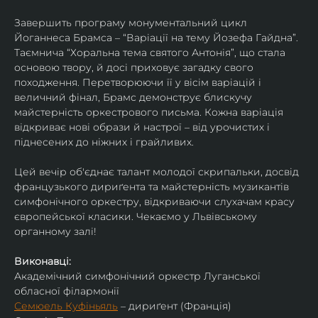
Завершить програму монументальний цикл 
Йоганнеса Брамса – “Варіації на тему Йозефа Гайдна”. 
Таємнича “Хоральна тема святого Антонія”, що стала 
основою твору, й досі приховує загадку свого 
походження. Перетворюючи її у вісім варіацій і 
величний фінал, Брамс демонструє блискучу 
майстерність оркестрового письма. Кожна варіація 
відкриває нові образи й настрої – від урочистих і 
піднесених до ніжних і грайливих. 
Цей вечір об'єднає талант молодої скрипальки, досвід 
французького дириґента та майстерність музикантів 
симфонічного оркестру, відкриваючи слухачам красу 
європейської класики. Чекаємо у Львівському 
органному залі!
Виконавці:
Академічний симфонічний оркестр Луганської 
обласної філармонії
Семюель Куфіньяль
 – дириґент (Франція)