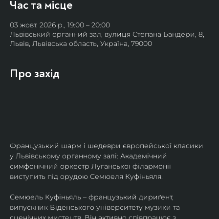
Час та місце
03 жовт. 2026 р., 19:00 – 20:00
Львівський органний зал, вулиця Степана Бандери, 8,
Львів, Львівська область, Україна, 79000
Про захід
Французький шарм і шедеври європейської класики 
у Львівському органному залі: Академічний 
симфонічний оркестр Луганської філармонії 
виступить під орудою Семюеля Куфіньяля.
Семюель Куфіньяль – французький дириґент, 
випускник Віденського університету музики та 
сценічних мистецтв. Він активно співпрацює з 