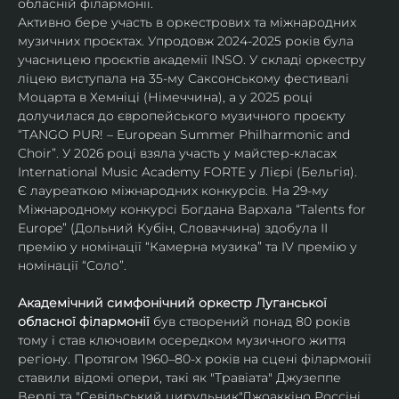
обласній філармонії.
Активно бере участь в оркестрових та міжнародних 
музичних проєктах. Упродовж 2024-2025 років була 
учасницею проєктів академії INSO. У складі оркестру 
ліцею виступала на 35-му Саксонському фестивалі 
Моцарта в Хемніці (Німеччина), а у 2025 році 
долучилася до європейського музичного проєкту 
“TANGO PUR! – European Summer Philharmonic and 
Choir”. У 2026 році взяла участь у майстер-класах 
International Music Academy FORTE у Лієрі (Бельгія).
Є лауреаткою міжнародних конкурсів. На 29-му 
Міжнародному конкурсі Богдана Вархала “Talents for 
Europe” (Дольний Кубін, Словаччина) здобула ІІ 
премію у номінації “Камерна музика” та IV премію у 
номінації “Соло”.
Академічний симфонічний оркестр Луганської 
обласної філармонії
 був створений понад 80 років 
тому і став ключовим осередком музичного життя 
регіону. Протягом 1960–80-х років на сцені філармонії 
ставили відомі опери, такі як "Травіата" Джузеппе 
Верді та "Севільський цирульник"Джоаккіно Россіні. 