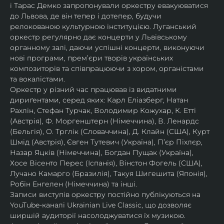
і Тарас Демко запропонували оркестру евакуюватися 
до Львова, де він тепер і дотепер, будучи 
релокованою культурною інституцією. Луганський 
оркестр регулярно дає концерти у Львівському 
органному залі, даючи успішні концерти, виконуючи 
нові програми, прем’єри творів українських 
композиторів та співпрацюючи з хором, органістами 
та вокалістами.
Оркестр у різний час працював із видатними 
дириґентами, серед яких: Карл Еліазберг, Натан 
Рахлін, Стефан Турчак, Володимир Кожухар, К. Етті 
(Австрія), Ф. Моргенштерн (Німеччина), В. Ленардс 
(Бельгія), О. Трглік (Словаччина), Д. Клайн (США), Курт 
Шмід (Австрія), Євген Тутевич (Україна), П’єр Піхлєр, 
Назар Яцків (Німеччина), Богдан Пущак (Україна), 
Хосе Вісенто Перес (Іспанія), Вінстон Фогель (США), 
Лучано Камарго (Бразилія), Такуя Шигешита (Японія), 
Робін Енгелен (Німеччина) та інші.
Записи виступів оркестру постійно публікуються на 
YouTube-каналі Ukrainian Live Classic, що дозволяє 
ширшій аудиторії насолоджуватися їх музикою​.