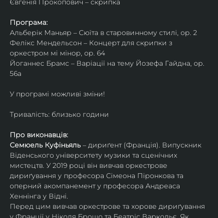
Євгенія Прокопович – скрипка
Програма:
Альберік Маньяр – Сюїта в старовинному стилі, ор. 2
Фелікс Мендельсон – Концерт для скрипки з 
оркестром мі мінор, ор. 64
Йоганнес Брамс – Варіації на тему Йозефа Гайдна, ор. 
56a
У програмі можливі зміни!
Тривалість: близько години
Про виконавців:
Семюель Куфіньяль
 – дириґент (Франція). Випускник 
Віденського університету музики та сценічних 
мистецтв. У 2019 році він вивчав оркестрове 
дириґування у професора Сімеона Піронкова та 
оперний акомпанемент у професора Андреаса 
Хеннінга у Відні.
Перед цим вивчав оркестрове та хорове дириґування 
у Франції у Ніколя Брошо та Беатріс Варкольє. Як 