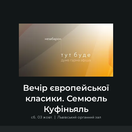
Вечір європейської
класики. Семюель
Куфіньяль
сб, 03 жовт.
  |  
Львівський органний зал