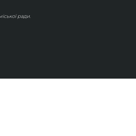
іської ради.
КОНТАКТИ
info@lvivconcert.house
+38 098 871 0180 (лінія 1)