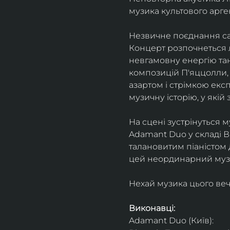
музика культового арг
Незвичне поєднання сак
Концерт розпочнеться л
невгамовну енергію танг
композицій П'яццолли, 
азартом і стрімкою експ
музичну історію, у якій 
На сцені зустрінуться м
Adamant Duo у складі Ві
талановитим піаністом
цей неординарний музи
Нехай музика цього веч
Виконавці: 
Adamant Duo (Київ): 