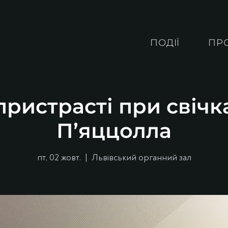
ПОДІЇ
ПР
ристрасті при свічк
П’яццолла
пт, 02 жовт.
  |  
Львівський органний зал