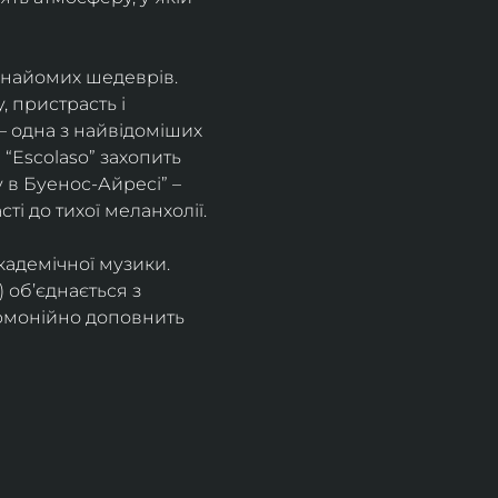
знайомих шедеврів. 
 пристрасть і 
– одна з найвідоміших 
“Escolaso” захопить 
 в Буенос-Айресі” – 
ті до тихої меланхолії. 
кадемічної музики. 
 об’єднається з 
рмонійно доповнить 