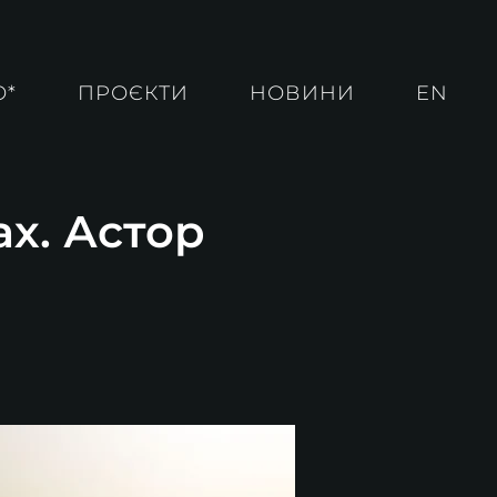
О*
ПРОЄКТИ
НОВИНИ
EN
ах. Астор