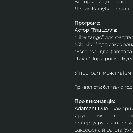
Вікторія Тищик – саксо
Денис Кашуба – рояль
Програма:
Астор П'яццолла:
“Libertango” для фагота
“Oblivion” для саксофон
“Escolaso” для фагота т
Цикл “Пори року в Буен
У програмі можливі змі
Тривалість: близько го
Про виконавців:
Adamant Duo
 – камерни
Ярушевського, заснован
репертуару та авторсь
саксофона й фагота. Уж