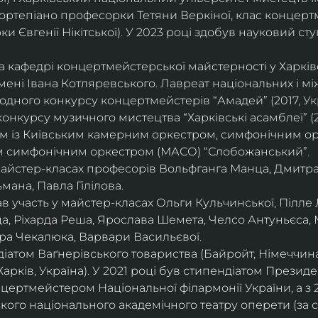
ортепіано професорки Тетяни Веркіної, клас концерт
 Євгенії Нікітської). У 2023 році здобув науковий ступ
на кафедрі концертмейстерської майстерності у Харк
імені Івана Котляревського. Лавреат національних і м
родного конкурсу концертмейстерів “Амадей” (2017, Ук
нкурсу музичного мистецтва “Харківські асамблеї” (20
ом із Київським камерним оркестром, симфонічним ор
м симфонічним оркестром (МАСО) “Слобожанський”.
 майстер-класах професорів Вольфганга Манца, Дмитр
мана, Павла Гілілова.
 участь у майстер-класах Ольги Кульчинської, Пілле Л
ца, Ріхарда Реша, Ярослава Шемета, Челсо Антуньєса,
ра Чекалюка, Варвари Васильєвої.
діатом Ваґнерівського товариства (Байройт, Німеччина
Харків, Україна). У 2021 році був стипендіатом Президе
цертмейстером Національної філармонії України, а з 
ого національного академічного театру оперети (за 