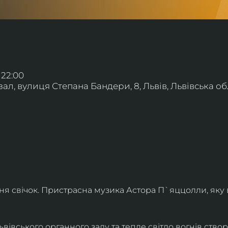
 22:00
л, вулиця Степана Бандери, 8, Львів, Львівська обл
ння свічок. Пристрасна музика Астора П`яццолли, яку
івського органного залу та тепле світло вогнів створя