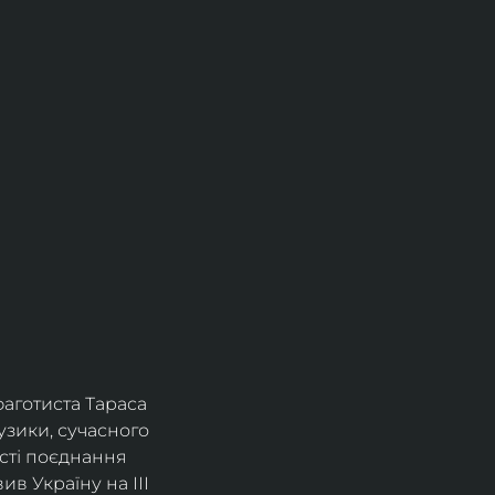
фаготиста Тараса 
зики, сучасного 
сті поєднання 
в Україну на ІІІ 