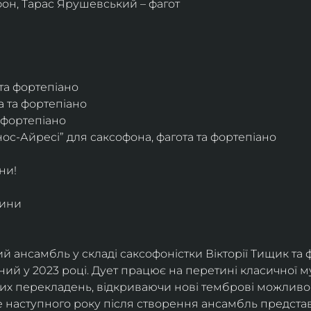
фон, Тарас Ярушевський – фагот
 та фортепіано
а та фортепіано
а фортепіано
ос-Айресі” для саксофона, фагота та фортепіано
ни!
дини
й ансамбль у складі саксофоністки Вікторії Тищик та 
ий у 2023 році. Дует працює на перетині класичної му
ких перекладень, відкриваючи нові темброві можливо
е наступного року після створення ансамбль представи