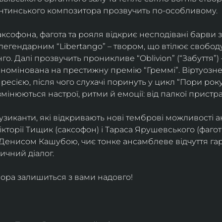
ентинського композитора прозвучить по-особливому. 
софона, фагота та рояля відкриє несподівані барви 
егендарним “Libertango” – твором, що втілює свободу,
о. Далі прозвучить проникливе “Oblivion” (“Забуття”) 
номінована на престижну премію “Греммі”. Віртуозне 
ресією, після чого слухачі поринуть у цикл “Пори року
змінюються настрої, ритми й емоції: від палкої пристрас
узиканти, які відкривають нові темброві можливості а
кторії Тищик (саксофон) і Тараса Ярушевського (фагот)
 Денисом Кашубою, чиє тонке ансамблеве відчуття га
чний діалог.
ора залишиться з вами надовго!