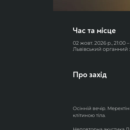
Час та місце
02 жовт. 2026 р., 21:00 –
Львівський органний за
Про захід
Осінній вечір. Мерехті
клітиною тіла. 
Неповторна акустика Льв