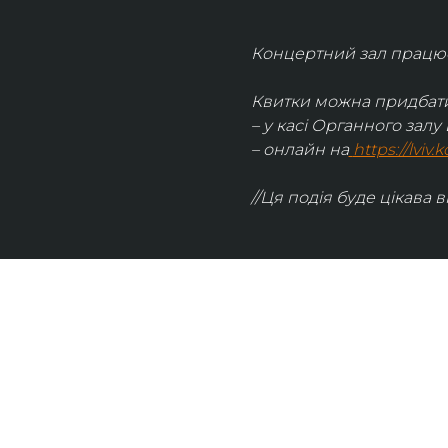
Концертний зал працює 
Квитки можна придбати
– у касі Органного залу 
– онлайн на
https://lviv
//Ця подія буде цікава в
UKRAINIAN LIVE
Наша команда з 2019 року реалізує загальнонаці
стратегію промоції української музики Ukrainian L
це: