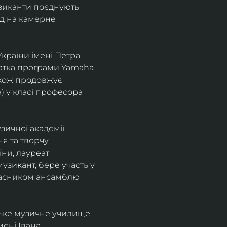
узиканти поєднують 
д на камерне 
країни імені Петра 
іатка програми Yamaha 
також продовжує 
 у класі професора 
зичної академії 
я та творчу 
ни, лауреат 
зикант, бере участь у 
учасником ансамблю 
ське музичне училище 
ені Івана 