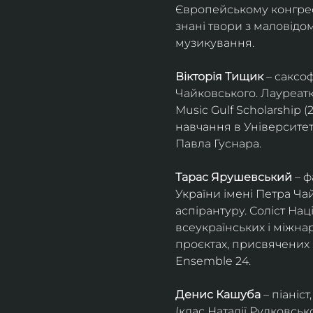
Європейському конгресі 
знані твори з маловід
музикування.
Вікторія Тищик
 – саксо
Чайковського. Лауреатк
Music Gulf Scholarship 
навчання в Університет
Павла Гуснара.
Тарас Ярушевський
 – 
України імені Петра Ча
аспірантуру. Соліст На
всеукраїнських і міжна
проєктах, присвячених 
Ensemble 24.
Денис Кашуба
 – піані
(клас Наталії Рудковськ