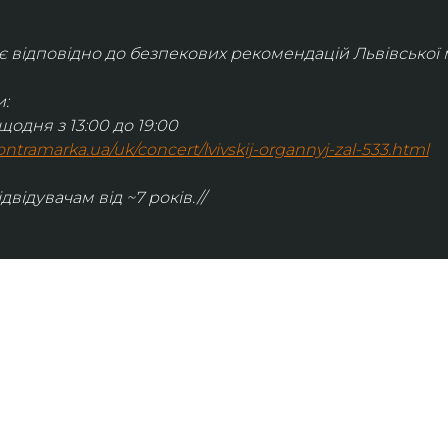
відповідно до безпекових рекомендацій Львівської м
:
щодня з 13:00 до 19:00
.kontramarka.ua/uk/concert/lvivskij-organnyj-zal-533.html
ідвідувачам від ~7 років.//
ІНФОРМАЦІЯ
ональну
команда
ive. Сьогодні
правила відвідування
як влаштовано орган