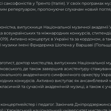
саксофоністів у Тренто (Італія). У своїх програмах м
омим репертуаром, пропонуючи слухачам новий погля
фоністка, випускниця Національної музичної академії У
а всеукраїнських та міжнародних конкурсів, стипенд
(2019). Активно концертує в Україні та за кордоном, а 
і музики імені Фридерика Шопена у Варшаві (Польща)
фаготист, доктор мистецтва, випускник Національної му
йковського, де також завершив асистентуру-стажуванн
ціонального академічного симфонічного оркестру Украї
родних конкурсів. Активно виступає як ансамблевий му
класичній та сучасній академічній музиці, а також є 
ст, концертмейстер і педагог. Закінчив Дніпродзержин
ої) і Харківський національний університет мистецтв ім