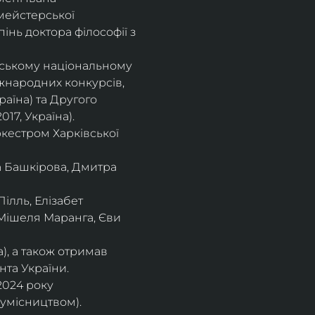
мейстерської 
інь доктора філософії з 
івському національному
іжнародних конкурсів,
раїна) та Другого
17, Україна).
кестром Харківської
а Башкірова, Дмитра
ілль, Елізабет 
 Мішеля Маранга, Єви 
), а також отримав
нта України. 
2024 року 
сумісництвом).