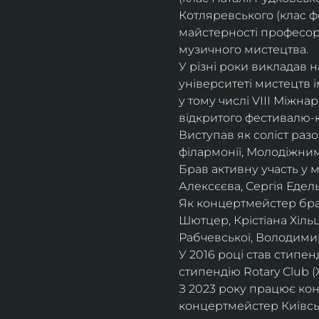
Котляревського (клас ф
майстерності професорки
музичного мистецтва.
У різні роки викладав 
університеті мистецтв 
у тому числі VIII Міжна
відкритого фестивалю-ко
Виступав як соліст раз
філармонії, Молодіжни
Брав активну участь у
Алексєєва, Сергія Едель
Як концертмейстер брав
Шютцер, Крістіана Хіль
Рабчевської, Володими
У 2016 році став стипен
стипендію Rotary Club (
З 2023 року працює кон
концертмейстер Київськ