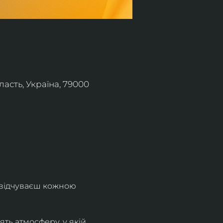
асть, Україна, 79000
 відчуваєш кожною 
ть атмосферу, у якій 