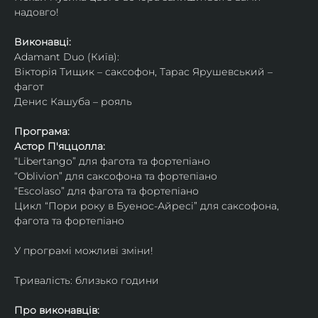
надовго!
Виконавці: 
Adamant Duo (Київ): 
Вікторія Тищик – саксофон, Тарас Ярушевський – 
фагот
Денис Кашуба – рояль
Програма:
Астор П'яццолла:
“Libertango” для фагота та фортепіано
“Oblivion” для саксофона та фортепіано
“Escolaso” для фагота та фортепіано
Цикл “Пори року в Буенос-Айресі” для саксофона, 
фагота та фортепіано
У програмі можливі зміни!
Тривалість: близько години
Про виконавців: