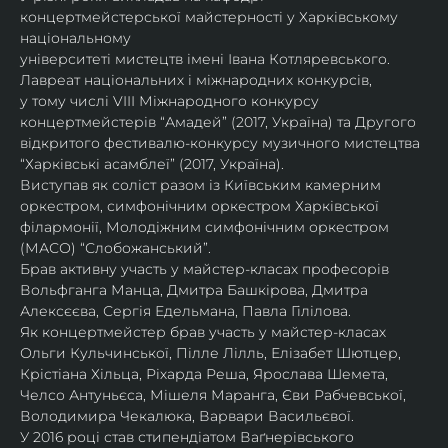
концертмейстерської майстерності у Харківському 
національному
університеті мистецтв імені Івана Котляревського. 
Лавреат національних і міжнародних конкурсів,
у тому числі VIII Міжнародного конкурсу 
концертмейстерів “Амадей” (2017, Україна) та Другого
відкритого фестивалю-конкурсу музичного мистецтва 
“Харківські асамблеї” (2017, Україна).
Виступав як соліст разом із Київським камерним 
оркестром, симфонічним оркестром Харківської
філармонії, Молодіжним симфонічним оркестром 
(МАСО) “Слобожанський”.
Брав активну участь у майстер-класах професорів 
Вольфганга Манца, Дмитра Башкірова, Дмитра
Алексєєва, Сергія Едельмана, Павла Гілілова.
Як концертмейстер брав участь у майстер-класах 
Ольги Кульчинської, Пілле Лілль, Елізабет Шютцер, 
Крістіана Хільца, Ріхарда Реша, Ярослава Шемета, 
Челсо Антуньєса, Мішеля Маранга, Єви Рабчевської, 
Володимира Чекалюка, Варвари Васильєвої.
У 2016 році став стипендіатом Ваґнерівського 