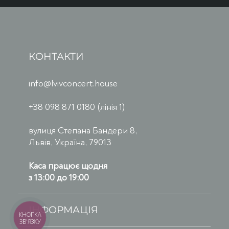
КОНТАКТИ
info@lvivconcert.house
+38 098 871 0180 (лінія 1)
вулиця Степана Бандери 8,
Львів, Україна, 79013
Каса працює щодня
з 13:00 до 19:00
ІНФОРМАЦІЯ
КНОПКА
ЗВ'ЯЗКУ