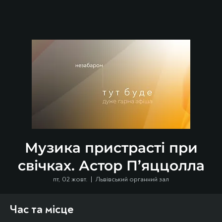
Музика пристрасті при
свічках. Астор П’яццолла
пт, 02 жовт.
  |  
Львівський органний зал
Час та місце