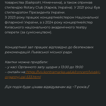
товариства (Байройт, Німеччина), а також отримав
стипендію Rotary Club (Харків, Україна). У 2021 році був 
стипендіатом Президента України. 
З 2023 року працює концертмейстером Національної 
філармонії України, а з 2024 року концертмейстер 
Київського національного академічного театру 
оперети (за сумісництвом).
Концертний зал працює відповідно до безпекових 
рекомендацій Львівської міської ради.
Квитки можна придбати:
– у касі Органного залу щодня з 13:00 до 19:00
– онлайн на
https://lviv.kontramarka.ua/uk/concert/lvivskij-
organnyj-zal-533.html
//Ця подія буде цікава відвідувачам від ~7 років.//