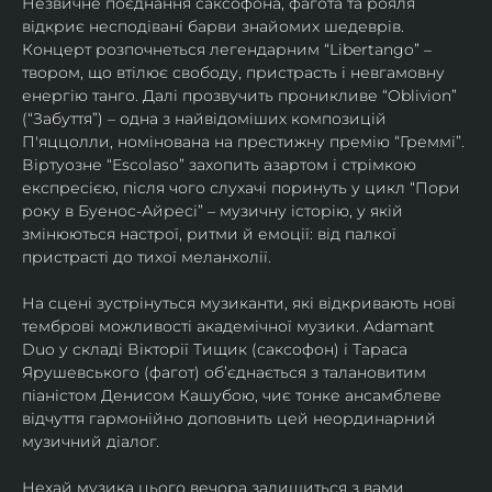
Незвичне поєднання саксофона, фагота та рояля 
відкриє несподівані барви знайомих шедеврів. 
Концерт розпочнеться легендарним “Libertango” – 
твором, що втілює свободу, пристрасть і невгамовну 
енергію танго. Далі прозвучить проникливе “Oblivion” 
(“Забуття”) – одна з найвідоміших композицій 
П'яццолли, номінована на престижну премію “Греммі”. 
Віртуозне “Escolaso” захопить азартом і стрімкою 
експресією, після чого слухачі поринуть у цикл “Пори 
року в Буенос-Айресі” – музичну історію, у якій 
змінюються настрої, ритми й емоції: від палкої 
пристрасті до тихої меланхолії. 
На сцені зустрінуться музиканти, які відкривають нові 
темброві можливості академічної музики. Adamant 
Duo у складі Вікторії Тищик (саксофон) і Тараса 
Ярушевського (фагот) об’єднається з талановитим 
піаністом Денисом Кашубою, чиє тонке ансамблеве 
відчуття гармонійно доповнить цей неординарний 
музичний діалог.
Нехай музика цього вечора залишиться з вами 