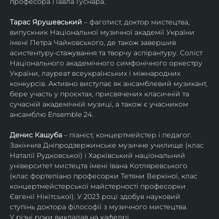
професора Павла Гуснара.
Тарас Ярушевський
 – фаготист, доктор мистецтва, 
випускник Національної музичної академії України 
імені Петра Чайковського, де також завершив 
асистентуру-стажування та творчу аспірантуру. Соліст 
Національного академічного симфонічного оркестру 
України, лауреат всеукраїнських і міжнародних 
конкурсів. Активно виступає як ансамблевий музикант, 
бере участь у проєктах, присвячених класичній та 
сучасній академічній музиці, а також є учасником 
ансамблю Ensemble 24.
Денис Кашуба
 – піаніст, концертмейстер і педагог. 
Закінчив Дніпродзержинське музичне училище (клас 
Наталії Рудковської) і Харківський національний 
університет мистецтв імені Івана Котляревського 
(клас фортепіано професорки Тетяни Веркіної, клас 
концертмейстерської майстерності професорки 
Євгенії Нікітської). У 2023 році здобув науковий 
ступінь доктора філософії з музичного мистецтва.
У різні роки викладав на кафедрі 