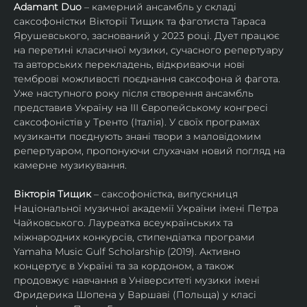
Adamant Duo
 – камерний ансамбль у складі 
саксофоністки Вікторії Тищик та фаготиста Тараса 
Ярушевського, заснований у 2023 році. Дует працює 
на перетині класичної музики, сучасного репертуару 
та авторських перекладень, відкриваючи нові 
темброві можливості поєднання саксофона й фагота. 
Уже наступного року після створення ансамбль 
представив Україну на ІІІ Європейському конгресі 
саксофоністів у Тренто (Італія). У своїх програмах 
музиканти поєднують знані твори з маловідомим 
репертуаром, пропонуючи слухачам новий погляд на 
камерне музикування.
Вікторія Тищик
 – саксофоністка, випускниця 
Національної музичної академії України імені Петра 
Чайковського. Лауреатка всеукраїнських та 
міжнародних конкурсів, стипендіатка програми 
Yamaha Music Gulf Scholarship (2019). Активно 
концертує в Україні та за кордоном, а також 
продовжує навчання в Університеті музики імені 
Фридерика Шопена у Варшаві (Польща) у класі 