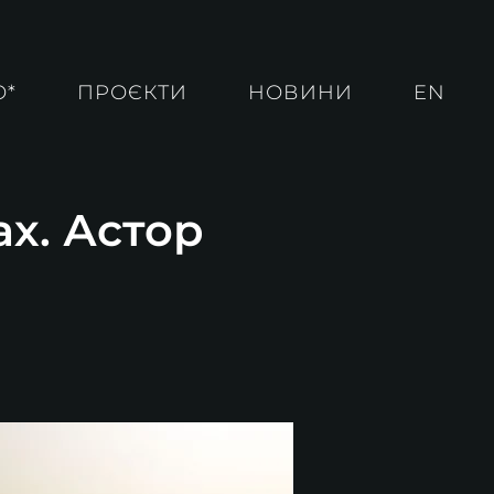
О*
ПРОЄКТИ
НОВИНИ
EN
ах. Астор