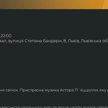
 22:00
л, вулиця Степана Бандери, 8, Львів, Львівська обл
ння свічок. Пристрасна музика Астора П`яццолли, яку
івського органного залу та тепле світло вогнів створя