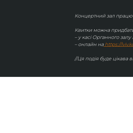
Концертний зал працює 
Квитки можна придбати
– у касі Органного залу 
– онлайн на
https://lviv
//Ця подія буде цікава в
UKRAINIAN LIVE
Наша команда з 2019 року реалізує загальнонаці
стратегію промоції української музики Ukrainian L
це: