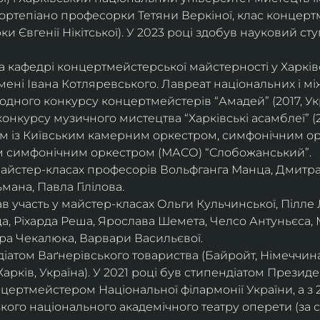
ортепіано професорки Тетяни Веркіної, клас концерт
 Євгенії Нікітської). У 2023 році здобув науковий ступ
на кафедрі концертмейстерської майстерності у Харк
імені Івана Котляревського. Лавреат національних і м
родного конкурсу концертмейстерів “Амадей” (2017, Ук
нкурсу музичного мистецтва “Харківські асамблеї” (20
ом із Київським камерним оркестром, симфонічним ор
м симфонічним оркестром (МАСО) “Слобожанський”.
 майстер-класах професорів Вольфганга Манца, Дмитр
мана, Павла Гілілова.
 участь у майстер-класах Ольги Кульчинської, Пілле Л
ца, Ріхарда Реша, Ярослава Шемета, Челсо Антуньєса,
ра Чекалюка, Варвари Васильєвої.
діатом Ваґнерівського товариства (Байройт, Німеччина
Харків, Україна). У 2021 році був стипендіатом Президе
цертмейстером Національної філармонії України, а з 
ого національного академічного театру оперети (за 