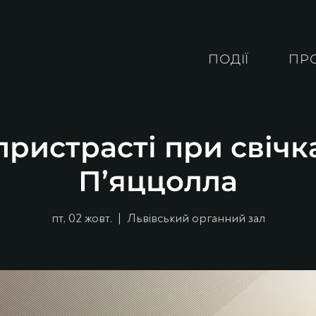
ПОДІЇ
ПР
ристрасті при свічк
П’яццолла
пт, 02 жовт.
  |  
Львівський органний зал