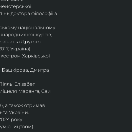
мейстерської 
інь доктора філософії з 
івському національному
іжнародних конкурсів,
раїна) та Другого
17, Україна).
кестром Харківської
а Башкірова, Дмитра
ілль, Елізабет 
 Мішеля Маранга, Єви 
), а також отримав
нта України. 
2024 року 
сумісництвом).