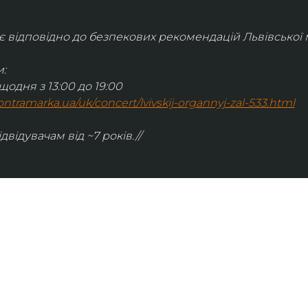
відповідно до безпекових рекомендацій Львівської м
:
щодня з 13:00 до 19:00
.kontramarka.ua/uk/concert/lvivskij-organnyj-zal-533.html
ідвідувачам від ~7 років.//
ІНФОРМАЦІЯ
ональну
команда
ive. Сьогодні
правила відвідування
як влаштовано орган