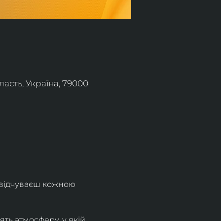
асть, Україна, 79000
 відчуваєш кожною 
ть атмосферу, у якій 