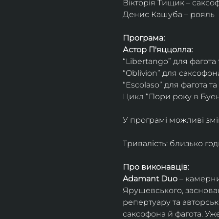
Вікторія Тищик – саксо
Денис Кашуба – рояль
Програма:
Астор П'яццолла:
“Libertango” для фагота
“Oblivion” для саксофон
“Escolaso” для фагота т
Цикл “Пори року в Буен
У програмі можливі змі
Тривалість: близько го
Про виконавців:
Adamant Duo
 – камерни
Ярушевського, заснован
репертуару та авторсь
саксофона й фагота. Уж