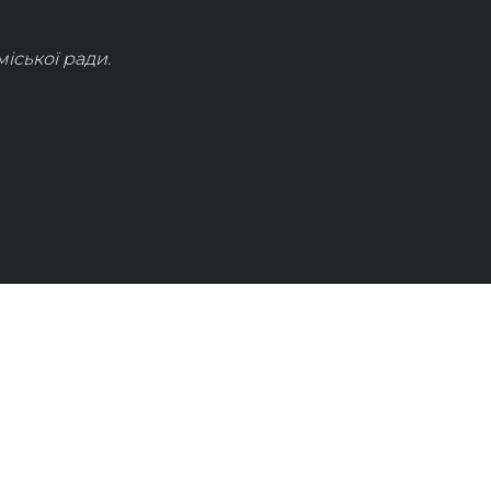
іської ради.
КОНТАКТИ
info@lvivconcert.house
+38 098 871 0180 (лінія 1)