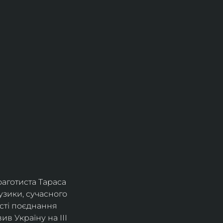
фаготиста Тараса 
зики, сучасного 
сті поєднання 
в Україну на ІІІ 