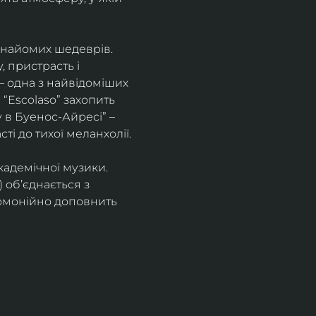
знайомих шедеврів. 
 пристрасть і 
– одна з найвідоміших 
“Escolaso” захопить 
 в Буенос-Айресі” – 
ті до тихої меланхолії. 
кадемічної музики. 
 об’єднається з 
рмонійно доповнить 