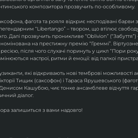
ентинського композитора прозвучить по-особливому. 
софона, фагота та рояля відкриє несподівані барви 
егендарним “Libertango” – твором, що втілює свободу,
о. Далі прозвучить проникливе “Oblivion” (“Забуття”) 
номінована на престижну премію “Греммі”. Віртуозне 
ресією, після чого слухачі поринуть у цикл “Пори року
змінюються настрої, ритми й емоції: від палкої пристрас
узиканти, які відкривають нові темброві можливості а
кторії Тищик (саксофон) і Тараса Ярушевського (фагот)
 Денисом Кашубою, чиє тонке ансамблеве відчуття га
чний діалог.
ора залишиться з вами надовго!