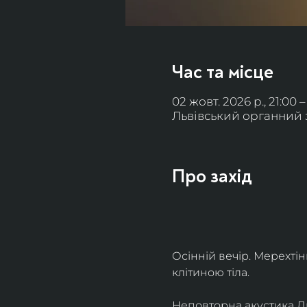
Час та місце
02 жовт. 2026 р., 21:00 –
Львівський органний за
Про захід
Осінній вечір. Мерехті
клітиною тіла. 
Неповторна акустика Льв