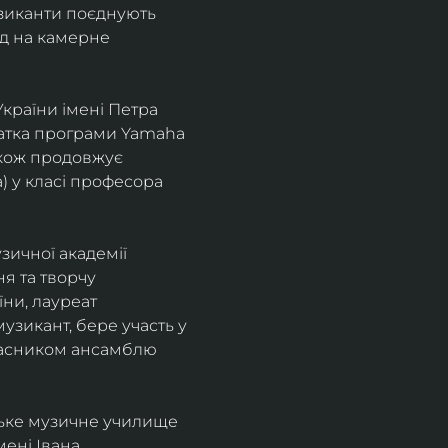
узиканти поєднують 
д на камерне 
країни імені Петра 
іатка програми Yamaha 
також продовжує 
 у класі професора 
зичної академії 
я та творчу 
ни, лауреат 
зикант, бере участь у 
учасником ансамблю 
ське музичне училище 
ені Івана 