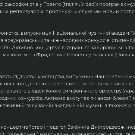
саксофоністів у Тренто (Італія). У своїх програмах м
омим репертуаром, пропонуючи слухачам новий погля
фоністка, випускниця Національної музичної академії У
а всеукраїнських та міжнародних конкурсів, стипенд
(2019). Активно концертує в Україні та за кордоном, а 
і музики імені Фридерика Шопена у Варшаві (Польща)
фаготист, доктор мистецтва, випускник Національної му
йковського, де також завершив асистентуру-стажуванн
ціонального академічного симфонічного оркестру Украї
родних конкурсів. Активно виступає як ансамблевий му
класичній та сучасній академічній музиці, а також є 
ст, концертмейстер і педагог. Закінчив Дніпродзержин
ої) і Харківський національний університет мистецтв ім