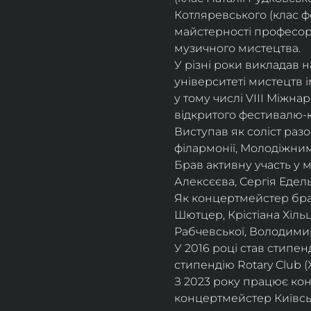
Котляревського (клас ф
майстерності професорки
музичного мистецтва.
У різні роки викладав 
університеті мистецтв 
у тому числі VIII Міжна
відкритого фестивалю-ко
Виступав як соліст раз
філармонії, Молодіжни
Брав активну участь у
Алексєєва, Сергія Едель
Як концертмейстер брав
Шютцер, Крістіана Хіль
Рабчевської, Володими
У 2016 році став стипен
стипендію Rotary Club (
З 2023 року працює кон
концертмейстер Київськ