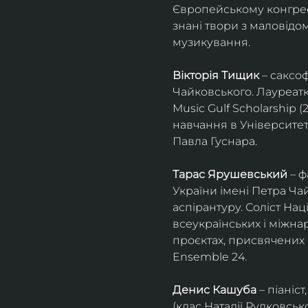
Європейському конгресі 
знані твори з маловід
музикування.
Вікторія Тищик
 – саксо
Чайковського. Лауреатк
Music Gulf Scholarship 
навчання в Університет
Павла Гуснара.
Тарас Ярушевський
 – 
України імені Петра Ча
аспірантуру. Соліст На
всеукраїнських і міжна
проєктах, присвячених 
Ensemble 24.
Денис Кашуба
 – піані
(клас Наталії Рудковськ