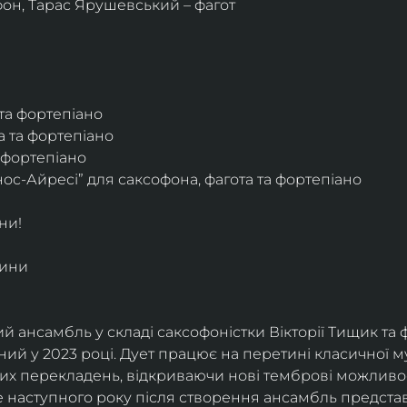
фон, Тарас Ярушевський – фагот
 та фортепіано
а та фортепіано
а фортепіано
ос-Айресі” для саксофона, фагота та фортепіано
ни!
дини
й ансамбль у складі саксофоністки Вікторії Тищик та 
ий у 2023 році. Дует працює на перетині класичної му
ких перекладень, відкриваючи нові темброві можливо
е наступного року після створення ансамбль представи