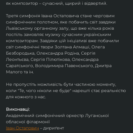
як композитор – сучасний, щирий і відвертий.
Третя симфонія Івана Остаповича стане черговим 
симфонічним полотном, яке побачить світ завдяки 
Львівському органному залу, що вже кілька років 
поспіль замовляє музику сучасним українським 
композиторам. Завдяки цій ініціативі вже побачили 
світ симфонічні твори Золтана Алмаші, Олега 
Безбородька, Олександра Родіна, Сергія 
Леонтьєва, Сергія Пілютікова, Олександра 
Саратського, Володимира Павенського, Дмитра 
Малого та ін.
Не пропустіть можливість бути частиною моменту, 
коли "Те, чого ніколи не буде" нарешті стає реальністю 
для кожного з нас.
Виконавці:
Академічний симфонічний оркестр Луганської 
обласної філармонії
Іван Остапович
 – дириґент