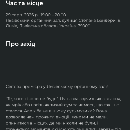
Час та місце
29 серп. 2026 р., 19:00 – 20:00
Львівський органний зал, вулиця Степана Бандери, 8,
Львів, Львівська область, Україна, 79000
Про захід
Світова прем'єра у Львівському органному залі!
"Те, чого ніколи не буде". Ця назва звучить як зізнання, 
як мрія або навіть як тихий сум за чимось, що так і не 
сталося. Але хіба не в цьому суть музики? Вона 
дозволяє нам прожити емоції, яких ми не мали, 
опинитися в місцях, де ми ніколи не були, і 
торкнутися моментів, які існують лише тут і зараз – під 