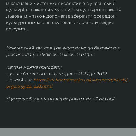
із ключових мистецьких колективів в українській 
культурі та важливим учасником культурного життя 
Львова. Він також допомагає зберігати осередок 
культури тимчасово окупованого регіону, звідки 
походить.
Концертний зал працює відповідно до безпекових 
рекомендацій Львівської міської ради.
Квитки можна придбати:
– у касі Органного залу щодня з 13:00 до 19:00
– онлайн на
https://lviv.kontramarka.ua/uk/concert/lvivskij-
organnyj-zal-533.html
//Ця подія буде цікава відвідувачам від ~7 років.//