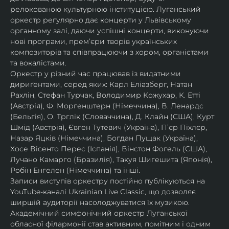
релокованою культурною інституцією. Луганський 
оркестр регулярно дає концерти у Львівському 
органному залі, даючи успішні концерти, виконуючи 
нові програми, прем’єри творів українських 
композиторів та співпрацюючи з хором, органістами 
та вокалістами.
Оркестр у різний час працював із видатними 
дириґентами, серед яких: Карл Еліазберг, Натан 
Рахлін, Стефан Турчак, Володимир Кожухар, К. Етті 
(Австрія), Ф. Моргенштерн (Німеччина), В. Ленардс 
(Бельгія), О. Трглік (Словаччина), Д. Клайн (США), Курт 
Шмід (Австрія), Євген Тутевич (Україна), П’єр Піхлєр, 
Назар Яцків (Німеччина), Богдан Пущак (Україна), 
Хосе Вісенто Перес (Іспанія), Вінстон Фогель (США), 
Лучано Камарго (Бразилія), Такуя Шигешита (Японія), 
Робін Енгелен (Німеччина) та інші.
Записи виступів оркестру постійно публікуються на 
YouTube-каналі Ukrainian Live Classic, що дозволяє 
ширшій аудиторії насолоджуватися їх музикою​.
Академічний симфонічний оркестр Луганської 
обласної філармонії став активним, помітним і одним 