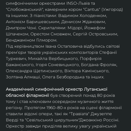
симфонічними оркестрами INSO-Львів та 
"Слобожанський", камерним хором "Cantus" (Ужгород) 
та іншими. З піаністами: Вадимом Холоденком, 
Антонієм Баришевським, Денисом Ждановим, 
Дмитром Чоні. Скрипалями: Мідорі, Йожефом 
Шпачеком, Орестом Смовжем, Сергій Островським, 
Бенджаміном Гілмором.
Під керівництвом Івана Остаповича відбулись світові 
прем’єри творів українських композиторів Стефанії 
Туркевич, Михайла Вербицького, Порфирія 
Бажанського, Ігоря Соневицького, Богдана Фроляк, 
Олександра Щетинського, Віктора Камінського, 
Золтана Алмаші, Олега Безбородька та інших.
Академічний симфонічний оркестр Луганської 
обласної філармонії
 був створений понад 80 років 
тому і став ключовим осередком музичного життя 
регіону. Протягом 1960–80-х років на сцені філармонії 
ставили відомі опери, такі як "Травіата" Джузеппе 
Верді та "Севільський цирульник"Джоаккіно Россіні. 
Оркестр завжди приділяв велику увагу українській 