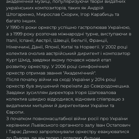
академічній музиці, популяризуючи твори видатних 
українських композиторів, таких як Андрій 
Штогаренко, Мирослав Скорик, Ігор Карабиць та 
багато інших.
У 1990-ті роки оркестр успішно гастролював Україною, 
а з 1999 року розпочав міжнародні турне, виступаючи в 
Італії, Іспанії, Австрії, Швеції, Бельгії, Франції, 
Німеччині, Данії, Японії, Китаї та Норвегії. У 2002 році 
колектив очолив австрійський диригент і композитор 
Курт Шмід, завдяки якому почався новий етап 
розвитку оркестру. У 2006 році симфонічний 
оркестр отримав звання "Академічний".
Після початку війни на сході України у 2014 році 
оркестр був змушений переїхати до Сєвєродонецька. 
Завдяки зусиллям директора Ігоря Шаповалова 
колектив швидко відродився, відновив співпрацю з 
видатними митцями й диригентами України та 
Європи.
З початком повномасштабної війни росії про України 
керівники Львівського органного залу Іван Остапович 
і Тарас Демко запропонували оркестру евакуюватися 
до Львова, де він тепер і дотепер, будучи 