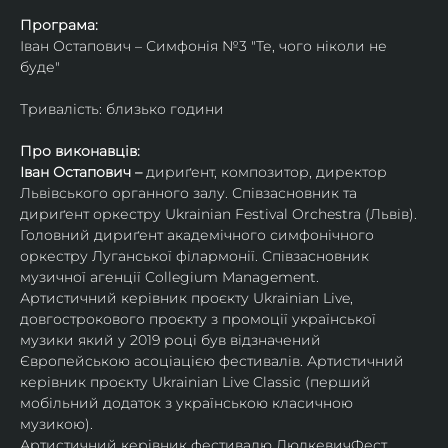
Програма:
Іван Остапович – Симфонія №3 "Те, чого ніколи не 
буде"
Тривалість: близько години
Про виконавців:
Іван Остапович – 
дириґент, композитор, директор 
Львівського органного залу. Співзасновник та 
дириґент оркестру Ukrainian Festival Orchestra (Львів). 
Головний дириґент академічного симфонічного 
оркестру Луганської філармонії. Співзасновник 
музичної агенції Collegium Management.
Артистичний керівник проєкту Ukrainian Live, 
довгострокового проєкту з промоції української 
музики який у 2019 році був відзначений 
Європейською асоціацією фестивалів. Артистичний 
керівник проєкту Ukrainian Live Classic (перший 
мобільний додаток з українською класичною 
музикою).
Артистичний керівник фестивалю ЛюдкевичФест, 