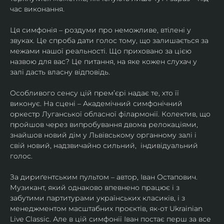
час виконання.
Ця симфонія – роздуми про неможливе, втілені у 
звуках. Це спроба дати голос тому, що залишається за 
межами нашої реальності. Що приховано за цією 
назвою для вас? Це питання, на яке кожен слухач у 
залі дасть власну відповідь.
Особливого сенсу цій прем’єрі надає те, хто її 
виконує. На сцені – Академічний симфонічний 
оркестр Луганської обласної філармонії. Колектив, що 
пройшов через випробування двома релокаціями, 
знайшов новий дім у Львівському органному залі і 
свій новий, надзвичайно сильний,  індивідуальний 
голос.
​За дириґентським пультом – автор, Іван Остапович. 
Музикант, який однаково впевнено працює і з 
забутими партитурами українських класиків, і з 
менеджментом масштабних проєктів, як-от Ukrainian 
Live Classic. Але в цій симфонії Іван постає перш за все 