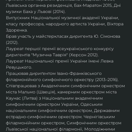
Львівська органна резиденція, Бах-Маратон 2015, Дні 
музики Баха у Львові (2014).
Випускник Національної музичної академії України, 
класу професора, народного артиста України, Віктора 
Здоренка.
Брав участь у майстеркласах диригента Ю. Сімонова 
(2012).
Лауреат першої премії всеукраїнського конкурсу 
диригентів "Музична Таврія" (Херсон 2012).
Лауреат Національної премії України імені Левка 
Ревуцького.
Працював дириґентом Івано-Франківського 
філармонійного симфонічного оркестру (2013–2016).
Співпрацював з Академічним симфонічним оркестром 
міста Мальмо (Швеція), камерним оркестром міста 
Каунас (Литва) з Національним академічним 
симфонічним оркестром України, Одеським 
національним симфонічним оркестром, Державним 
естрадно-симфонічним оркестром. Чернігівським 
філармонійним оркестром, Симфонічним оркестром 
Львівської національної філармонії, Молодіжними 