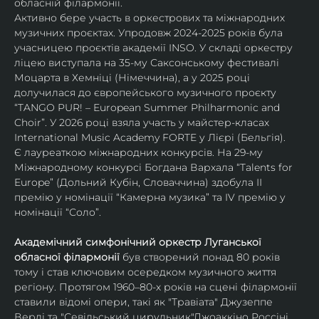
обласній філармонії.
Активно бере участь в оркестрових та міжнародних 
музичних проєктах. Упродовж 2024-2025 років була 
учасницею проєктів академії INSO. У складі оркестру 
ліцею виступала на 35-му Саксонському фестивалі 
Моцарта в Хемніці (Німеччина), а у 2025 році 
долучилася до європейського музичного проєкту 
“TANGO PUR! – European Summer Philharmonic and 
Choir”. У 2026 році взяла участь у майстер-класах 
International Music Academy FORTE у Лієрі (Бельгія).
Є лауреаткою міжнародних конкурсів. На 29-му 
Міжнародному конкурсі Богдана Вархала “Talents for 
Europe” (Дольний Кубін, Словаччина) здобула ІІ 
премію у номінації “Камерна музика” та IV премію у 
номінації “Соло”.
Академічний симфонічний оркестр Луганської 
обласної філармонії
 був створений понад 80 років 
тому і став ключовим осередком музичного життя 
регіону. Протягом 1960–80-х років на сцені філармонії 
ставили відомі опери, такі як "Травіата" Джузеппе 
Верді та "Севільський цирульник"Джоаккіно Россіні. 