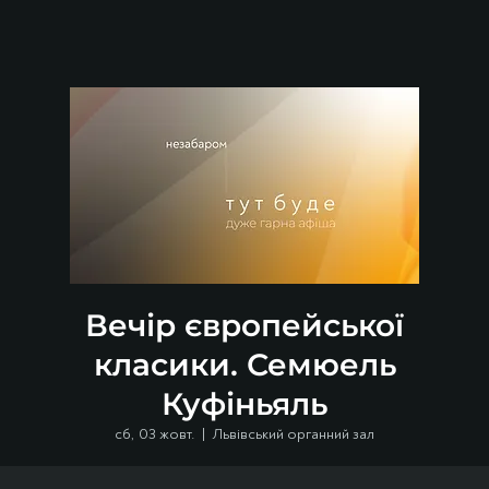
Вечір європейської
класики. Семюель
Куфіньяль
сб, 03 жовт.
  |  
Львівський органний зал