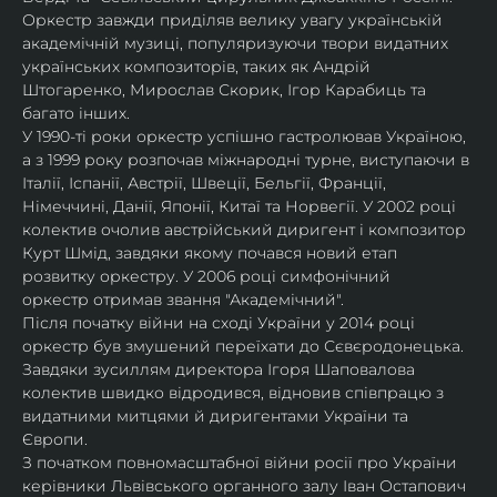
Оркестр завжди приділяв велику увагу українській 
академічній музиці, популяризуючи твори видатних 
українських композиторів, таких як Андрій 
Штогаренко, Мирослав Скорик, Ігор Карабиць та 
багато інших.
У 1990-ті роки оркестр успішно гастролював Україною, 
а з 1999 року розпочав міжнародні турне, виступаючи в 
Італії, Іспанії, Австрії, Швеції, Бельгії, Франції, 
Німеччині, Данії, Японії, Китаї та Норвегії. У 2002 році 
колектив очолив австрійський диригент і композитор 
Курт Шмід, завдяки якому почався новий етап 
розвитку оркестру. У 2006 році симфонічний 
оркестр отримав звання "Академічний".
Після початку війни на сході України у 2014 році 
оркестр був змушений переїхати до Сєвєродонецька. 
Завдяки зусиллям директора Ігоря Шаповалова 
колектив швидко відродився, відновив співпрацю з 
видатними митцями й диригентами України та 
Європи.
З початком повномасштабної війни росії про України 
керівники Львівського органного залу Іван Остапович 