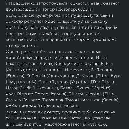
і Тарас Демко запропонували оркестру евакуюватися 
до Львова, де він тепер і дотепер, будучи 
релокованою культурною інституцією. Луганський 
оркестр регулярно дає концерти у Львівському 
органному залі, даючи успішні концерти, виконуючи 
нові програми, прем’єри творів українських 
композиторів та співпрацюючи з хором, органістами 
та вокалістами.
Оркестр у різний час працював із видатними 
дириґентами, серед яких: Карл Еліазберг, Натан 
Рахлін, Стефан Турчак, Володимир Кожухар, К. Етті 
(Австрія), Ф. Моргенштерн (Німеччина), В. Ленардс 
(Бельгія), О. Трглік (Словаччина), Д. Клайн (США), Курт 
Шмід (Австрія), Євген Тутевич (Україна), П’єр Піхлєр, 
Назар Яцків (Німеччина), Богдан Пущак (Україна), 
Хосе Вісенто Перес (Іспанія), Вінстон Фогель (США), 
Лучано Камарго (Бразилія), Такуя Шигешита (Японія), 
Робін Енгелен (Німеччина) та інші.
Записи виступів оркестру постійно публікуються на 
YouTube-каналі Ukrainian Live Classic, що дозволяє 
ширшій аудиторії насолоджуватися їх музикою​.