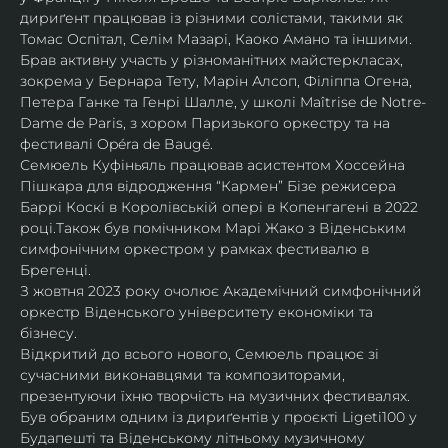
дириґент працював із різними солістами, такими як 
Томас Оспітал, Селім Мазарі, Каоко Амано та іншими. 
Брав активну участь у різноманітних майстеркласах, 
зокрема у Бернара Тету, Марін Алсоп, Філіппа Огена, 
Петера Ганке та Генрі Шалле, у школі Maîtrise de Notre-
Dame de Paris, з хором Паризького оркестру та на 
фестивалі Opéra de Baugé.
Семюель Куфіньяль працював асистентом Хоссейна 
Пішкара для відродження “Кармен” Бізе режисера 
Баррі Коскі в Королівській опері в Копенгагені в 2022 
році.Також був помічником Марі Жако з Віденським 
симфонічним оркестром у рамках фестивалю в 
Брегенці. 
З жовтня 2023 року очолює Академічний симфонічний 
оркестр Віденського університету економіки та 
бізнесу.
Відкритий до всього нового, Семюель працює зі 
сучасними виконавцями та композиторами, 
презентуючи їхню творчість на музичних фестивалях. 
Був обраним одним із дириґентів у проєкті Ligeti100 у 
Будапешті та Віденському літньому музичному 