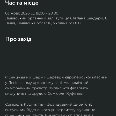
Час та місце
03 жовт. 2026 р., 19:00 – 20:00
Львівський органний зал, вулиця Степана Бандери, 8,
Львів, Львівська область, Україна, 79000
Про захід
Французький шарм і шедеври європейської класики 
у Львівському органному залі: Академічний 
симфонічний оркестр Луганської філармонії 
виступить під орудою Семюеля Куфіньяля.
Семюель Куфіньяль – французький дириґент, 
випускник Віденського університету музики та 
сценічних мистецтв. Він активно співпрацює з 