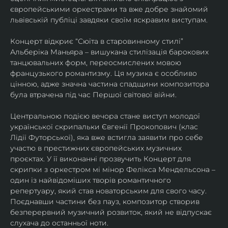
європейськими оркестрами та вже добре знайомий 
львівській публіці завдяки своїм яскравим виступам. 
Концерт відкриє “Сюїта в старовинному стилі” 
Альберіка Маньяра – вишукана стилізація барокових 
танцювальних форм, переосмислених мовою 
французького романтизму. Ця музика є особливо 
цінною, адже значна частина спадщини композитора 
була втрачена під час Першої світової війни. 
Центральною подією вечора стане виступ молодої 
української скрипальки Євгенії Прокопович (клас 
Лідії Футорської), яка вже встигла заявити про себе 
участю в престижних європейських музичних 
проєктах. У її виконанні прозвучить Концерт для 
скрипки з оркестром мі мінор Фелікса Мендельсона – 
один із найвідоміших творів романтичного 
репертуару, який став новаторським для свого часу. 
Поєднавши частини без пауз, композитор створив 
безперервний музичний розвиток, який не відпускає 
слухача до останньої ноти. 