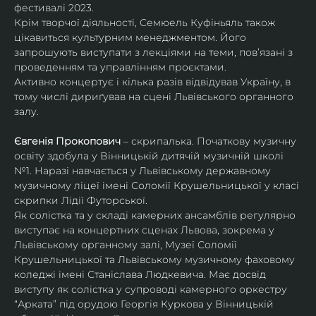
фестивалі 2023.
Крім творчої діяльності, Семюель Куфіньяль також 
цікавиться культурним менеджментом. Його 
запрошують виступати з лекціями на теми, пов’язані з 
проведенням та управлінням проєктами.
Активно концертує і кілька разів відвідував Україну, в 
тому числі дириґував на сцені Львівського органного 
залу. 
Євгенія Прокопович
 – скрипалька. Початкову музичну 
освіту здобула у Вінницькій дитячій музичній школі 
№1. Наразі навчається у Львівському державному 
музичному ліцеї імені Соломії Крушельницької у класі 
скрипки Лідії Футорської.
Як солістка та у складі камерних ансамблів регулярно 
виступає на концертних сценах Львова, зокрема у 
Львівському органному залі, Музеї Соломії 
Крушельницької та Львівському музичному фаховому 
коледжі імені Станіслава Людкевича. Має досвід 
виступу як солістка у супроводі камерного оркестру 
“Арката” під орудою Георгія Куркова у Вінницькій 