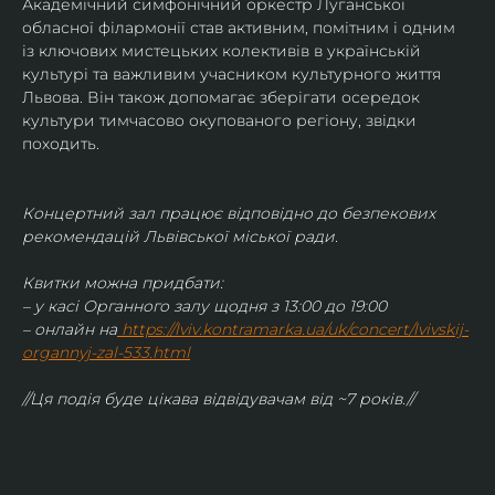
Академічний симфонічний оркестр Луганської 
обласної філармонії став активним, помітним і одним 
із ключових мистецьких колективів в українській 
культурі та важливим учасником культурного життя 
Львова. Він також допомагає зберігати осередок 
культури тимчасово окупованого регіону, звідки 
походить.
Концертний зал працює відповідно до безпекових 
рекомендацій Львівської міської ради.
Квитки можна придбати:
– у касі Органного залу щодня з 13:00 до 19:00
– онлайн на
https://lviv.kontramarka.ua/uk/concert/lvivskij-
organnyj-zal-533.html
//Ця подія буде цікава відвідувачам від ~7 років.//