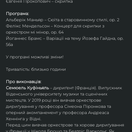
Євгенія Прокопович – скрипка
Програма:
Альберік Маньяр – Сюїта в старовинному стилі, ор. 2
Фелікс Мендельсон – Концерт для скрипки з 
оркестром мі мінор, ор. 64
Йоганнес Брамс – Варіації на тему Йозефа Гайдна, ор. 
56a
У програмі можливі зміни!
Тривалість: близько години
Про виконавців:
Семюель Куфіньяль
 – дириґент (Франція). Випускник 
Віденського університету музики та сценічних 
мистецтв. У 2019 році він вивчав оркестрове 
дириґування у професора Сімеона Піронкова та 
оперний акомпанемент у професора Андреаса 
Хеннінга у Відні.
Перед цим вивчав оркестрове та хорове дириґування 
у Франції у Ніколя Брошо та Беатріс Варкольє. Як 