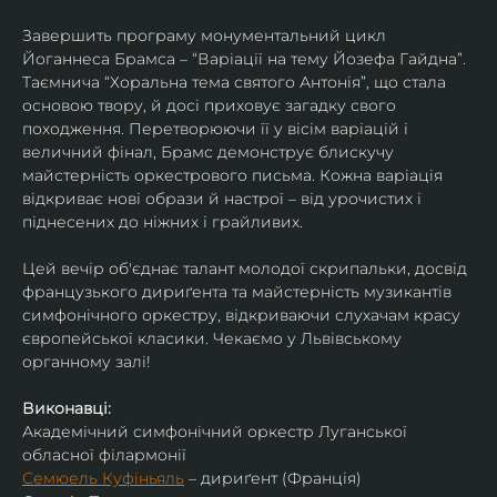
Завершить програму монументальний цикл 
Йоганнеса Брамса – “Варіації на тему Йозефа Гайдна”. 
Таємнича “Хоральна тема святого Антонія”, що стала 
основою твору, й досі приховує загадку свого 
походження. Перетворюючи її у вісім варіацій і 
величний фінал, Брамс демонструє блискучу 
майстерність оркестрового письма. Кожна варіація 
відкриває нові образи й настрої – від урочистих і 
піднесених до ніжних і грайливих. 
Цей вечір об'єднає талант молодої скрипальки, досвід 
французького дириґента та майстерність музикантів 
симфонічного оркестру, відкриваючи слухачам красу 
європейської класики. Чекаємо у Львівському 
органному залі!
Виконавці:
Академічний симфонічний оркестр Луганської 
обласної філармонії
Семюель Куфіньяль
 – дириґент (Франція)