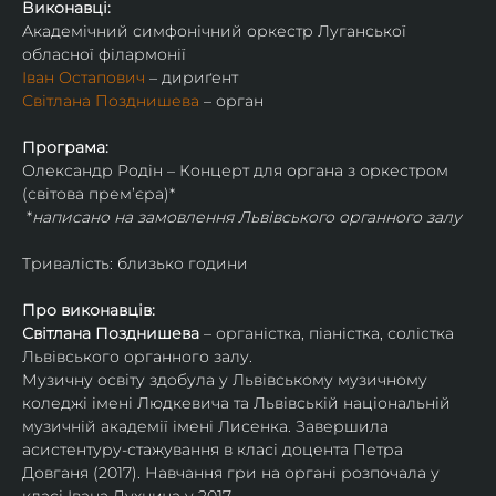
Виконавці:
Академічний симфонічний оркестр Луганської 
обласної філармонії
Іван Остапович
 – дириґент
Світлана Позднишева
 – орган
Програма:
Олександр Родін – Концерт для органа з оркестром 
(світова премʼєра)* 
 *
написано на замовлення Львівського органного залу
Тривалість: близько години
Про виконавців:
Світлана Позднишева
 – органістка, піаністка, солістка 
Львівського органного залу.
Музичну освіту здобула у Львівському музичному 
коледжі імені Людкевича та Львівській національній 
музичній академії імені Лисенка. Завершила 
асистентуру-стажування в класі доцента Петра 
Довганя (2017). Навчання гри на органі розпочала у 