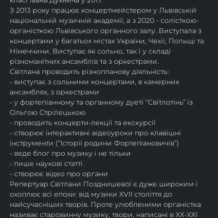
класі Івана Духнича у 2017.
З 2013 року працює концертмейстером у Львівській 
національній музичній академії, а з 2020 - солісткою-
органісткою Львівського органного залу. Виступала з 
концертами у багатьох містах України, Чехії, Польщі та 
Німеччини. Виступає як сольно, так і у складі 
різноманітних ансамблів та з оркестрами.​
Світлана проводить різнопланову діяльність:
- виступає з сольними концертами, в камерних 
ансамблях, з оркестрами
- у фортепіанному та органному дуеті “Світлотінь” із 
Ольгою Стрілецькою
- проводить концерти-лекції та екскурсії
- створює інтерактивні відеоуроки про клавішні 
інструменти (“Історії родини Фортепіановичів”) 
- веде блог про музику і не тільки
- пише наукові статті
- створює відео про органи
Репертуар Світлани Позднишевої є дуже широким і 
охоплює всі епохи: від музики XVII століття до 
найсучасніших творів. Проте улюбленими органістка 
називає старовинну музику, твори, написані в XX-XXI 