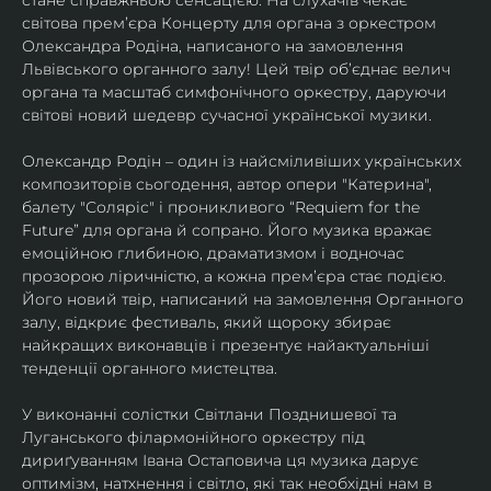
стане справжньою сенсацією. На слухачів чекає 
світова премʼєра Концерту для органа з оркестром 
Олександра Родіна, написаного на замовлення 
Львівського органного залу! Цей твір об’єднає велич 
органа та масштаб симфонічного оркестру, даруючи 
світові новий шедевр сучасної української музики.
Олександр Родін – один із найсміливіших українських 
композиторів сьогодення, автор опери "Катерина", 
балету "Соляріс" і проникливого “Requiem for the 
Future” для органа й сопрано. Його музика вражає 
емоційною глибиною, драматизмом і водночас 
прозорою ліричністю, а кожна премʼєра стає подією. 
Його новий твір, написаний на замовлення Органного 
залу, відкриє фестиваль, який щороку збирає 
найкращих виконавців і презентує найактуальніші 
тенденції органного мистецтва.
У виконанні солістки Світлани Позднишевої та 
Луганського філармонійного оркестру під 
дириґуванням Івана Остаповича ця музика дарує 
оптимізм, натхнення і світло, які так необхідні нам в 