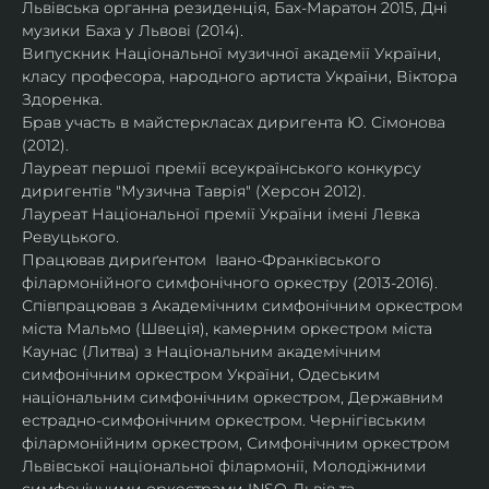
Львівська органна резиденція, Бах-Маратон 2015, Дні 
музики Баха у Львові (2014).
Випускник Національної музичної академії України, 
класу професора, народного артиста України, Віктора 
Здоренка.
Брав участь в майстеркласах диригента Ю. Сімонова  
(2012).
Лауреат першої премії всеукраїнського конкурсу 
диригентів "Музична Таврія" (Херсон 2012).
Лауреат Національної премії України імені Левка 
Ревуцького.
Працював дириґентом  Івано-Франківського 
філармонійного симфонічного оркестру (2013-2016).
Співпрацював з Академічним симфонічним оркестром 
міста Мальмо (Швеція), камерним оркестром міста 
Каунас (Литва) з Національним академічним 
симфонічним оркестром України, Одеським 
національним симфонічним оркестром, Державним 
естрадно-симфонічним оркестром. Чернігівським 
філармонійним оркестром, Симфонічним оркестром 
Львівської національної філармонії, Молодіжними 