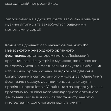
сьогоднішній непростий час. 
Запрошуємо на відкриття фестивалю, який увійде в 
музичні літописи та закарбується радісними 
моментами у серці!
—---------
Концерт відбувається у межах ювілейного 
XV 
Львівського міжнародного органного 
фестивалю,
 організатором якого є Львівський 
органний зал. Це зустрічі з музикою, що наповнює 
енергією життя. На фестивалі ви почуєте найбільший 
історичний орган України та відкрийте для себе 
багатогранний світ органного мистецтва. Ювілейний 
фестиваль подарує десятки концертів, виступи 
провідних органістів з України та з-за кордону. Кожна 
програма XV Львівського міжнародного органного 
фестивалю містить в собі світло та чисту енергію 
мистецтва, які допомагають відчути життя.