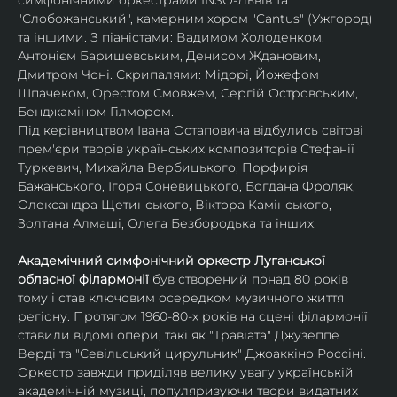
симфонічними оркестрами INSO-Львів та 
"Слобожанський", камерним хором "Cantus" (Ужгород) 
та іншими. З піаністами: Вадимом Холоденком, 
Антонієм Баришевським, Денисом Ждановим, 
Дмитром Чоні. Скрипалями: Мідорі, Йожефом 
Шпачеком, Орестом Смовжем, Сергій Островським,  
Бенджаміном Гілмором.
Під керівництвом Івана Остаповича відбулись світові 
прем'єри творів українських композиторів Стефанії 
Туркевич, Михайла Вербицького, Порфирія 
Бажанського, Ігоря Соневицького, Богдана Фроляк, 
Олександра Щетинського, Віктора Камінського, 
Золтана Алмаші, Олега Безбородька та інших.
Академічний симфонічний оркестр Луганської 
обласної філармонії 
був створений понад 80 років 
тому і став ключовим осередком музичного життя 
регіону. Протягом 1960-80-х років на сцені філармонії 
ставили відомі опери, такі як "Травіата" Джузеппе 
Верді та "Севільський цирульник" Джоаккіно Россіні. 
Оркестр завжди приділяв велику увагу українській 
академічній музиці, популяризуючи твори видатних 