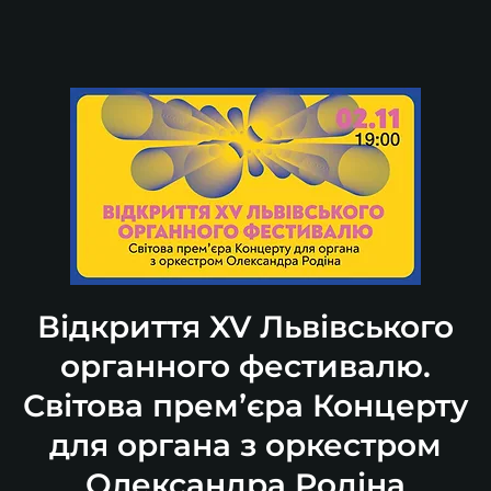
Відкриття XV Львівського
органного фестивалю.
Світова премʼєра Концерту
для органа з оркестром
Олександра Родіна