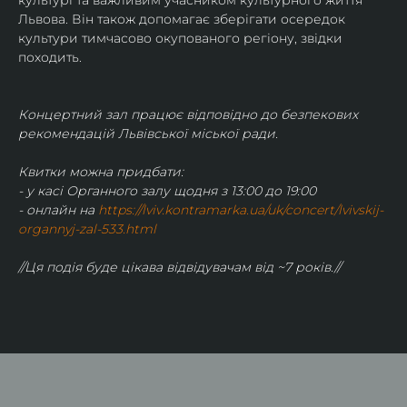
культурі та важливим учасником культурного життя 
Львова. Він також допомагає зберігати осередок 
культури тимчасово окупованого регіону, звідки 
походить.
Концертний зал працює відповідно до безпекових 
рекомендацій Львівської міської ради.
Квитки можна придбати:
- у касі Органного залу щодня з 13:00 до 19:00
- онлайн на 
https://lviv.kontramarka.ua/uk/concert/lvivskij-
organnyj-zal-533.html
//Ця подія буде цікава відвідувачам від ~7 років.//