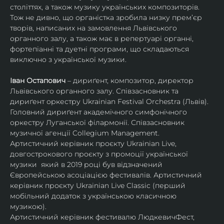
століттях, а також музику українських композиторів. 
Тож не дивно, що органістка зробила низку прем’єр 
творів, написаних на замовлення Львівського 
органного залу, а також має в репертуарі органні, 
фортепіанні та дуетні програми, що складаються 
виключно з української музики. 
Іван Остапович 
– дириґент, композитор, директор 
Львівського органного залу. Співзасновник та 
дириґент оркестру Ukrainian Festival Orchestra (Львів). 
Головний дириґент академічного симфонічного 
оркестру Луганської філармонії. Співзасновник 
музичної агенції Collegium Management.
Артистичний керівник проєкту Ukrainian Live, 
довгострокового проєкту з промоції української 
музики  який в 2019 році був відзначений 
Європейською асоціацією фестивалів. Артистичний 
керівник проєкту Ukrainian Live Classic (перший 
мобільний додаток з українською класичною 
музикою).
Артистичний керівник фестивалю ЛюдкевичФест, 