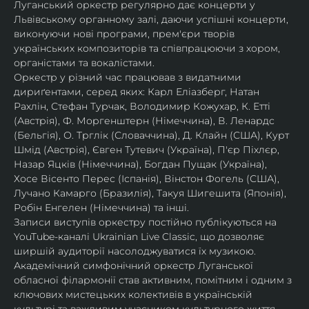
Луганський оркестр регулярно дає концерти у 
Львівському органному залі, даючи успішні концерти, 
виконуючи нові програми, прем'єри творів 
українських композиторів та співпрацюючи з хором, 
органістами та вокалістами.
Оркестр у різний час працював з видатними 
дириґентами, серед яких: Карл Еліазберг, Натан 
Рахлін, Стефан Турчак, Володимир Кожухар, К. Етті 
(Австрія), Ф. Моргенштерн (Німеччина), В. Ленардс 
(Бельгія), О. Трглік (Словаччина), Д. Клайн (США), Курт 
Шмід (Австрія), Євген Тутевич (Україна), П'єр Піхлєр, 
Назар Яцків (Німеччина), Богдан Пущак (Україна), 
Хосе Вісенто Перес (Іспанія), Вінстон Фогель (США), 
Лучано Камарго (Бразилія), Такуя Шигешита (Японія), 
Робін Енгелен (Німеччина) та інші.
Записи виступів оркестру постійно публікуються на 
YouTube-каналі Ukrainian Live Classic, що дозволяє 
ширшій аудиторії насолоджуватися їх музикою​.
Академічний симфонічний оркестр Луганської 
обласної філармонії став активним, помітним і одним з 
ключових мистецьких колективів в українській 