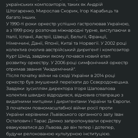
українських композиторів, таких як Андрій 
Штогаренко, Мирослав Скорик, Ігор Карабиць та 
багато інших.
У 1990-ті роки оркестр успішно гастролював Україною, 
а з 1999 року розпочав міжнародні турне, виступаючи в 
Італії, Іспанії, Австрії, Швеції, Бельгії, Франції, 
Німеччині, Данії, Японії, Китаї та Норвегії. У 2002 році 
колектив очолив австрійський диригент і композитор 
Курт Шмід, завдяки якому почався новий етап 
розвитку оркестру. У 2006 році симфонічний оркестр 
отримав звання "Академічний".
Після початку війни на сході України в 2014 році 
оркестр був змушений переїхати до Сєвєродонецька. 
Завдяки зусиллям директора Ігоря Шаповалова 
колектив швидко відродився, відновив співпрацю з 
видатними митцями і диригентами України та Європи.
З початком повномасштабної війни росії проти 
України керівники Львівського органного залу Іван 
Остапович і Тарас Демко запропонували оркестру 
евакуюватися до Львова, де він тепер і дотепер, 
будучи релокованою культурною інституцією. 